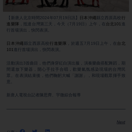
Video
【新唐人北京時間2024年07月19日訊】
日本沖繩
縣立西原高校
行
進樂隊
，抵達台灣第三天，今天（7月19日）上午，在
台北101
進
行首場演出，快閃表演。
日本沖繩
縣立西原高校
行進樂隊
，於週五7月19日上午，在
台北
101
進行首場演出，快閃表演。
活動演出3首曲目，他們身穿紅白演出服，演奏樂曲搭配舞蹈，期
間還放下樂器，開心手拉手合唱，歡樂氣氛感染現場的台灣民
眾。在表演結束後，他們鞠躬大喊「謝謝」，和現場觀眾揮手致
意。
新唐人電視台記者陳思齊、宇微綜合報導
Next