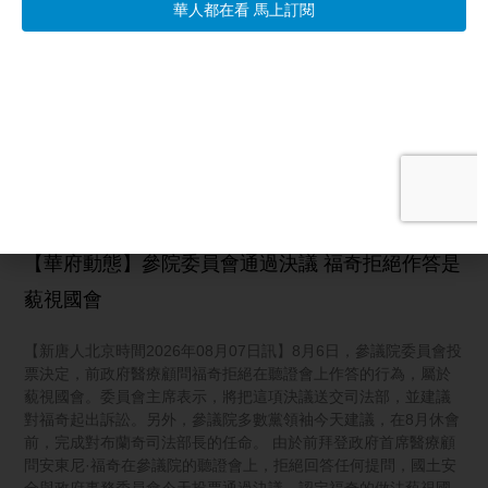
陝西暴雨引發泥石流和山體滑坡 近萬人受災
【新唐人北京時間2026年08月07日訊】中國陝西多地連日強降
雨，引發泥石流和山體滑坡。稍早，商洛柞水縣和渭南潼關縣，
傳出至少有1人死亡和3人失聯，具體情況不明。柞水約有將近一
萬個災民。而鎮安和漢陰，有多處道路以及基礎設施受損，部分
房屋進水。西安周至有一段國道，因為塌方封閉。由於中共一貫
掩蓋真相，真實傷亡人數可能更高。
阅读更多 »
【華府動態】參院委員會通過決議 福奇拒絕作答是
藐視國會
【新唐人北京時間2026年08月07日訊】8月6日，參議院委員會投
票決定，前政府醫療顧問福奇拒絕在聽證會上作答的行為，屬於
藐視國會。委員會主席表示，將把這項決議送交司法部，並建議
對福奇起出訴訟。另外，參議院多數黨領袖今天建議，在8月休會
前，完成對布蘭奇司法部長的任命。 由於前拜登政府首席醫療顧
問安東尼·福奇在參議院的聽證會上，拒絕回答任何提問，國土安
全與政府事務委員會今天投票通過決議，認定福奇的做法藐視國