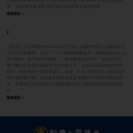
會。 參院委員會通過決議 福奇拒絕作答是藐視國會
阅读更多 »
F
【新唐人北京時間2026年08月07日訊】美國的空軍正在重塑在太
平洋空中的優勢。日前，F-22 猛禽戰機重返第一島鏈的最前沿-日
本沖繩的「嘉手納空軍基地」。參加戰備演習當中，驗證第五代
戰鬥機在高强度作戰環境下的作戰方式，來提高部隊持續的作戰
能力，和快速的分散部署能力。目前，F-22 仍是世界上最強大的
空中優勢戰鬥機。由於嘉手納基地是美軍應對中共空軍挑戰的前
沿，美軍和日本等盟友正在構建應對與中共衝突時的聯合作戰模
式。
阅读更多 »