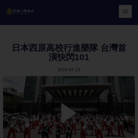
Skip
to
content
日本西原高校行進樂隊 台灣首
演快閃101
2024-07-19
Play