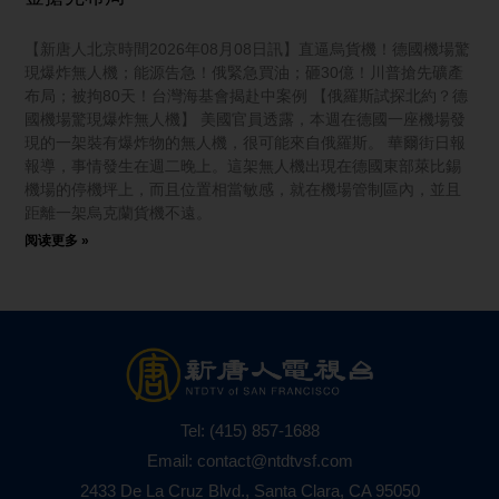
【新唐人北京時間2026年08月08日訊】直逼烏貨機！德國機場驚
現爆炸無人機；能源告急！俄緊急買油；砸30億！川普搶先礦產
布局；被拘80天！台灣海基會揭赴中案例 【俄羅斯試探北約？德
國機場驚現爆炸無人機】 美國官員透露，本週在德國一座機場發
現的一架裝有爆炸物的無人機，很可能來自俄羅斯。 華爾街日報
報導，事情發生在週二晚上。這架無人機出現在德國東部萊比錫
機場的停機坪上，而且位置相當敏感，就在機場管制區內，並且
距離一架烏克蘭貨機不遠。
阅读更多 »
Tel:
(415) 857-1688
Email:
contact@ntdtvsf.com
2433 De La Cruz Blvd., Santa Clara, CA 95050