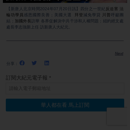
Video
【新唐人北京時間2024年07月20日訊】四分之一世紀
反迫害
法
輪功學員
感恩國際良善；美國大選
拜登
減免學貸
川普
呼籲團
結；
加國外長
訪華 各界促解決中共干涉和人權問題；紐約經文處
處長李志強新上任 訪新唐人大紀元。
Next
分享：