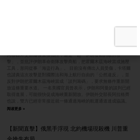
【新唐人北京時間2026年08月08日訊】首先來關注中東的局勢。
阿聯酋和卡塔爾週六（8月8日）指控伊朗攻擊一艘與阿布扎比國
家石油公司有關的船隻，痛批德黑蘭從事「海盜行為」。伊朗革
命衛隊同一天則表示，霍爾木茲海峽是否重新開放，取決於美國
是否接受伊朗提出的條件。另一方面，美國也進一步收緊對伊朗
的金融制裁。 阿聯酋週六表示，一艘與阿布扎比國家石油公司
（ADNOC）有關的船隻，在通過霍爾木茲海峽時遭到導彈攻擊。
阿聯酋外交部隨後直接指控，這是一起「伊朗發動的敵對攻
擊」，並批評伊朗革命衛隊攻擊商船，把霍爾木茲海峽當成施壓
工具，形同從事「海盜行為」。 目前沒有傳出人員受傷，卡塔爾
也譴責這次攻擊是對國際法和海上航行自由的「公然違反」，並
反對伊朗把霍爾木茲海峽當成「談判籌碼」，要求無條件重新開
放這條重要水道。 一名美國官員曾表示，伊朗和阿曼的談判已經
取得進展，可能很快促成海峽重新開放。伊朗外交部長阿拉格齊
也說，雙方已經非常接近就一條通過海峽的航運通道達成協議。
阅读更多 »
【新聞直擊】俄黑手浮現 北約機場現殺機 川普重
金搶先布局