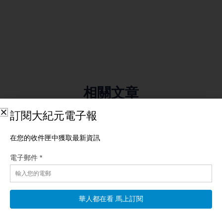
相關文章
【國際新聞】川普砸重金投資礦業 降低對中稀土依
賴
【新唐人北京時間2026年08月08日訊】川普砸重金投資礦業 降
低對中稀土依賴；川普連發兩行政令 封堵生育旅遊；中共追稅海
外 富豪連人帶錢外逃潮；台陸委會怒批
阅读更多 »
阿聯酋譴責伊朗襲船 美方再收緊對伊金融制裁