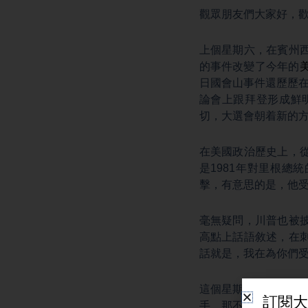
觀眾朋友們大家好，
上個星期六，在賓州
的事件改變了今年的
日國會山事件還歷歷在
論會上跟拜登形成鮮
切，大選會朝着新的
在美國政治歷史上，
是1981年對里根總
擊，有意思的是，他
毫無疑問，川普也被
高點上話語敘述，在
話就是，我在為你們
這個星期的共和黨大
手，那不是民主黨，