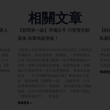
相關文章
隊入
【新聞第一線】準備出手 川普警告動
【財
真格 烏軍地面突破！
私募
霍峽協議
【新唐人北京時間2026年08月06日訊】川普放話
【新唐
；朝俄
準備動手，怒批洩密者「叛國賊」！伊朗誘捕流
灣珍奶
-16
亡者？民眾阻刑遭暴力驅逐！軍犬帶路爆破加沙
貢茶拓
 【霍
地道！烏軍10度重創俄煉廠，地面戰突破！朝鮮
亞股震
茲海峽有
隔42天再射導彈！比亞迪竟變暗器，華為造假被
阅读更多
抓包！ 【今日國際焦點搶先看】 觀眾朋友大家
好，歡迎收看《新聞第一線》，我是韓霏。今天
是美東時間8月6日，星期四。 美伊談判進入關鍵
拉鋸，白宮和談和軍事施壓並行，川普撂下狠話
「隨時準備出手」，更痛批
阅读更多 »