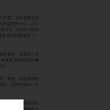
人受傷，這場震驚全球
大選還歷歷在目，1月6
黨提名，在6月27日辯
場未遂的刺殺改變了一
刺殺事件，最近的一次
統西奧多‧羅斯福受到槍
桂冠。
有了新的、站在道德制
訴訟，他經常說的一句
點，他有了一個新的對
不再僅僅是贏得總統大