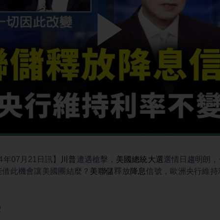
Play
Video
4年07月21日訊】
川普
遭遇槍擊，
美國總統大選
選情日趨明朗，
能借此機會讓美國團結麼？
美聯儲
釋放
降息
信號，歐洲央行維持
變