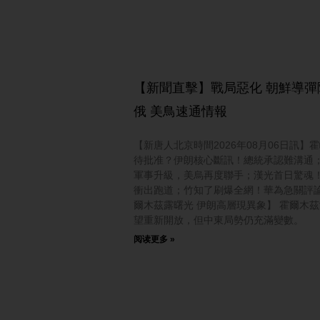
【新聞直擊】戰局惡化 朝鮮導彈
俄 美鳥速通情報
【新唐人北京時間2026年08月06日訊】
待批准？伊朗核心斷訊！總統承認難溝通
軍事升級，美烏再度聯手；漢光首日驚魂！F
衝出跑道；竹知了刷爆全網！華為急關評論
爾木茲露曙光 伊朗高層現異象】 霍爾木
望重新開放，但中東局勢仍充滿變數。
阅读更多 »