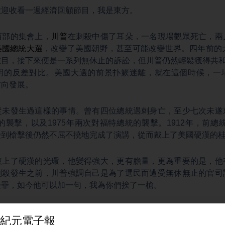
歡迎收看一週經濟回顧節目，我是東方。
西部的集會上，
川普
在刺殺中傷了耳朵，一名現場觀眾死亡，兩
美國總統大選
，改變了美國朝野，甚至可能改變世界。四年前的
目，接下來便是一系列無休止的訴訟，但川普仍然輕鬆獲得共和
明的反差對比。美國大選的前景扑簌迷離，就在這個時候，一
方向發展。
從未發生過這樣的事情。曾有四位總統遇刺身亡，至少七次未遂
統的襲擊，以及1975年兩次對福特總統的襲擊。1912年，前總
受到槍擊後仍然不屈不撓地完成了演講，從而戴上了美國硬漢的
披上了硬漢的光環，他變得強大，更有膽量，更為重要的是，他
刺殺發生之前，川普強調自己是為了選民而遭受無休無止的官司
受罪，如今他可以加一句，我為你們挨了一槍。
會不像是提名，更像是川普的加冕典禮，而且他站在一個新的高
不是民主黨提名人，而是美國朝野仇恨和分裂的气候，他的挑戰