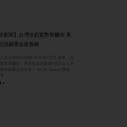
經新聞】台灣珍奶驚艷華爾街 美
巨頭砸重金搶股權
人北京時間2026年08月06日訊】摘要：台
驚艷華爾街！美貝恩資本砸逾6億美金入主
國際版圖加速攻美？ 00:18 SpaceX重挫、
盪
 »