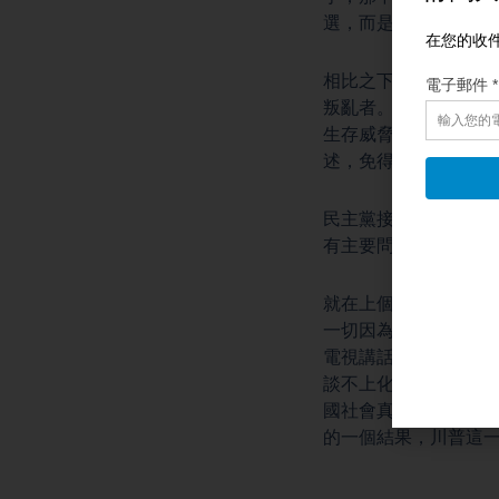
選，而是彌合美國朝
相比之下，民主黨陣
叛亂者。民主党人已
生存威脅，是一個罪
述，免得背上宣揚仇
民主黨接下來能跟川
有主要問題上的民意
就在上個週末之前，
一切因為川普挨了一
電視講話，如果這次
談不上化敵為友，但
國社會真能做到，這
的一個結果，川普這