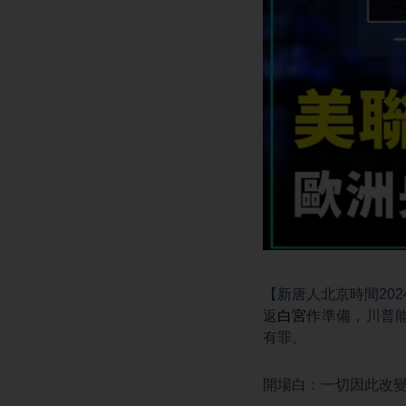
【新唐人北京時間202
返
白宮
作準備，川普
有罪。
開場白﹕一切因此改