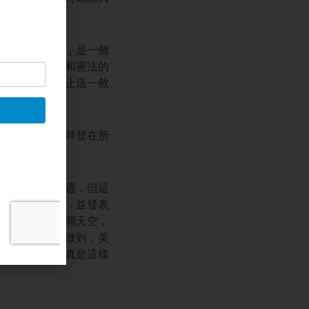
，是一個罪犯，是一個
先生是對民主和憲法的
主黨不得不停止這一敘
墮胎問題外，拜登在所
至最流氓的大選，但這
川普表達慰問，並發表
各退一步、海闊天空，
到，兩黨真能做到，美
太多的悲劇，真是這樣