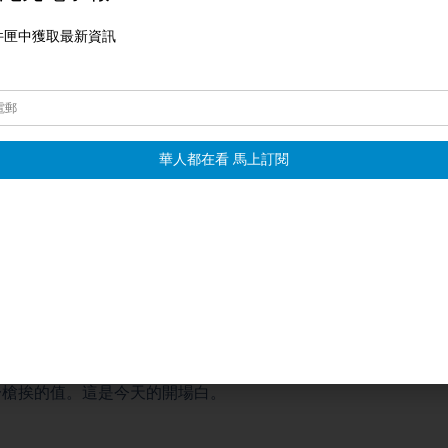
野的裂痕，讓美國真正的再次強大。
營失去了話語權，多年來，他們把川普說成是民主和法制的威脅
經失去了他們的敘述，至少目前如此。多年來，他們聲稱特朗普
犯和叛亂者，沒有資格當總統，甚至沒有資格選總統，現在，民
恨的包袱。
普抗衡的，就是拜登的政績，然而這種策略效果不大，因為除了
調查結果都很低迷。
今年美國大選被認為是歷史上最為涇渭分明，最為人身攻擊，甚
槍而改變，確切的說，可能因此而改變。拜登總統很快打電話給
刺殺未遂之後，美國選民從對立走向求同存異，從你死我活走向
彼此尊重對方，給予對方政治對手應有的尊重。如果川普真能做
將是一個奇跡，以最微小的代價拯救了國家，免于再次遭受過去
一槍挨的值。這是今天的開場白。