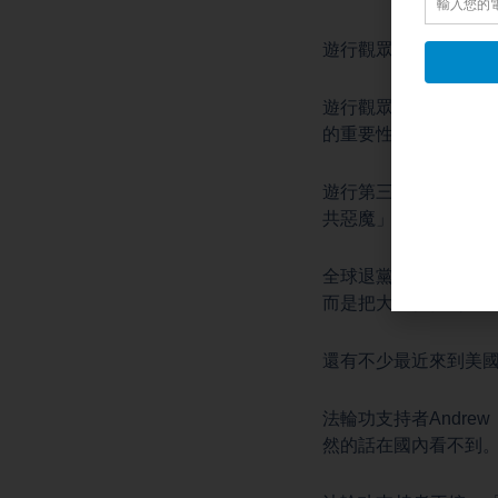
遊行觀眾：「信仰自
遊行觀眾：「我們譴
的重要性。」
遊行第三方鎮帶出聲援
共惡魔」（End CCP
全球退黨服務中心主
而是把大法弘傳到全球
還有不少最近來到美
法輪功支持者Andr
然的話在國內看不到