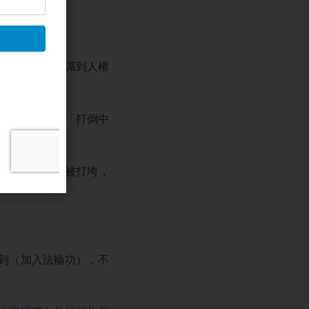
讓每個人都認識到人權
援海外人士連署「打倒中
可是我們沒有被打垮，
。
學到（加入法輪功），不