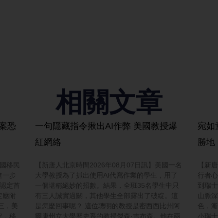
相關文章
護案恐
一句隱藏指令揪出AI作弊 美國教授爆
宛如
紅網絡
勝地
美國移民
【新唐人北京時間2026年08月07日訊】美國一名
【新唐
進一步
大學教授為了抓出使用AI代寫作業的學生，用了
行者心
認定首
一個堪稱絕妙的招數。結果，全班35名學生中只
到瑞士
定應附
有三人誠實過關，其他學生全部露出了破綻。這
山脈深
三，美
是怎麼回事呢？ 這位聰明的教授是密西西比州阿
色，漸
定，移
爾康州立大學歷史系的教授傑森·吉布森。他在兩
小瑞士