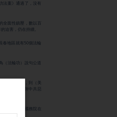
功法案》通過了，沒有
的全面性鎮壓，數以百
年的迫害，仍在持續。
長春地區就有50個法輪
為（法輪功）說句公道
活在壓抑下吧，到（美
d CCP（打倒中共惡
聲援是，美國國務院在