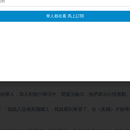
由，民眾自由修煉很重要，我也認同，民眾應該有信仰自由。」
責中國發生的活摘器官，我們希望這樣的遊行可以繼續做下去，
超過4.3億中國人退出了中共黨、團、隊組織的信息；以及聲
）突破440萬。
席易中原：「過去的25年裡，我們法輪功是遭受了很大的迫害，
100多個國家。」
國的華人，加入到遊行隊伍中，聲援法輪功，他們表示心情激動
ew：「我踏入這個美國國土，我就看到希望了。在（美國）才能
。」