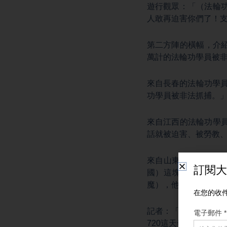
遊行觀眾：「（法輪
人敢再迫害你們了！
第二方陣的橫幅，介紹
萬計的法輪功學員被非
來自長春的法輪功學員
功學員被非法抓捕。
來自江西的法輪功學
話就被迫害、被勞教
來自山東的法輪功學
國）這塊我可以敞開
魔），他們都很願意
記者：「法輪功學員
720這天發聲明：鄭重