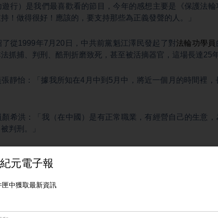
功遊行）是我們最喜歡看的節目，今年的感想主要是《保護法輪
支持！做得很好！應該的，要支持那些為正義發聲的人。」
了從1999年7月20日，中共前黨魁江澤民發起了對
法輪功學員
法抓捕、判刑、酷刑折磨致死，甚至被活摘器官，這場長達25
張靜怡：「據我所知在4月中到5月中，將近一個月的時間裡，
」
員顏希洪：「我（在中國）是有正常職業，有經營自己的生意，
、被判刑。」
員夏德珍：「因為當時我在國內受迫害算是比較厲害，整天生
心扉了，就是告訴人們
法輪大法
好，甚至我可以向警察徵簽En
簽，這在中國是不可能的。」
25年如一日，和平理性反迫害，在國際上有口皆碑。最新的國際
紀念
法輪功反迫害
25周年，並呼籲中共停止迫害。」