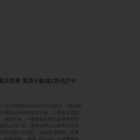
童話世界 美西小鎮成Z世代打卡
人北京時間2026年08月07日訊】一提到旅
中最美好的山間度假小鎮，人們會立刻想
。但近年來，一座藏在科羅拉多州聖胡安
處的山城小鎮，憑藉其夢幻山景和人文特
漸在年輕人中走紅。這就是被稱為「美國
」的奧雷鎮。 奧雷（Ouray）位於海拔約