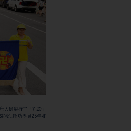
人街舉行了「7·20」
感佩法輪功學員25年和