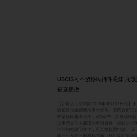
USCIS可不發移民補件通知 庇
被直接拒
【新唐人北京時間2026年08月07日訊】
政策近期繼續迎來重大變革。美國政府正
收緊移民審查程序，5號宣布，如果移民官
次申請文件未能證明申請資格，或缺少規
加的初始證明文件，可直接駁回申請。 週
國公民及移民服務局宣布，移民官如果認