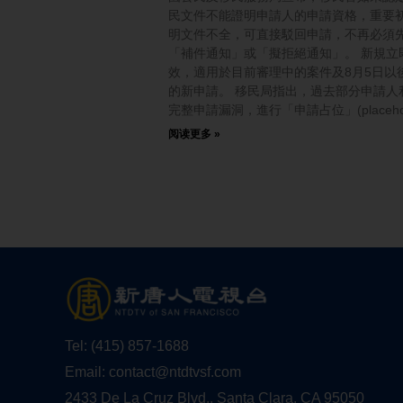
民文件不能證明申請人的申請資格，重要
明文件不全，可直接駁回申請，不再必須
「補件通知」或「擬拒絕通知」。 新規立
效，適用於目前審理中的案件及8月5日以
的新申請。 移民局指出，過去部分申請人
完整申請漏洞，進行「申請占位」(placehol
阅读更多 »
Tel:
(415) 857-1688
Email:
contact@ntdtvsf.com
2433 De La Cruz Blvd., Santa Clara, CA 95050