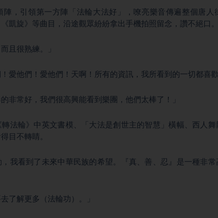
頭陣，引領第一方陣「法輪大法好」，嘹亮樂音傳遍整個唐人
、《凱旋》等曲目，沿途觀眾紛紛拿出手機拍照留念，讚不絕口
、而且很熟練。」
們！愛他們！愛他們！天啊！所有的資訊，我所看到的一切都喜
奏的非常好，我們很高興能看到樂團，他們太棒了！」
《轉法輪》中英文書模、「大法是創世主的智慧」橫幅、西人舞
看得目不轉睛。
動，我看到了未來中華民族的希望。『真、善、忍』是一種非常
要去了解更多（法輪功）。」