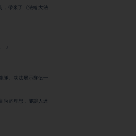
街，帶來了《法輪大法
。
歡！」
龍隊、功法展示隊伍一
高尚的理想，能讓人達