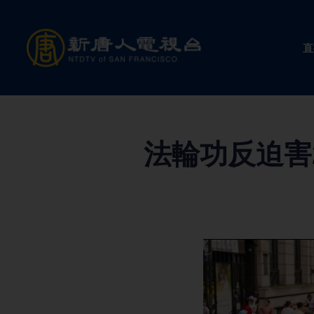
Skip
to
直
content
法輪功反迫害