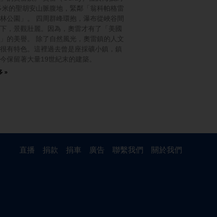
0多米的聖胡安山脈腹地，緊鄰「翁科帕格雷
林公園」。 四周群峰環抱，瀑布從峽谷間
下，景觀壯麗。因為，奧雷才有了「美國
」的美譽。 除了自然風光，奧雷鎮的人文
很有特色。這裡過去曾是座採礦小鎮，鎮
今保留著大量19世紀末的建築。
 »
直播
捐款
捐車
廣告
聯繫我們
關於我們