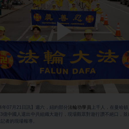
Play
Video
4年07月21日訊】週六，紐約部分
法輪功學員
上千人，在曼哈頓唐
4.3億中國人退出中共組織大遊行，現場觀眾對遊行讚不絕口，並
看記者的現場報導。