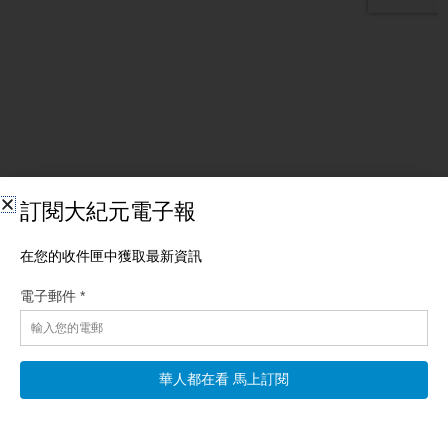
相關文章
以色列撤駐成都領館 分析：視中共為敵國
【新唐人北京時間2026年08月09日訊】以色列駐成都總領事館日
前突然宣布關閉。分析認為，這次以色列關閉領事館是因為看清
了中共面目，實際上是在警告中共，隨著地緣政治的緊張，中以
關係可能會變得越來越糟糕。 8月5日，以色列駐成都總領事韓嘉
迪（Gadi Harpaz）在官方微信公眾號上宣布，以色列駐成都總領
事館正式關閉。 分析認為，以色列決定關閉成都總領事館，一方
面是業務不算大，另一方面是為了警告中共。
阅读更多 »