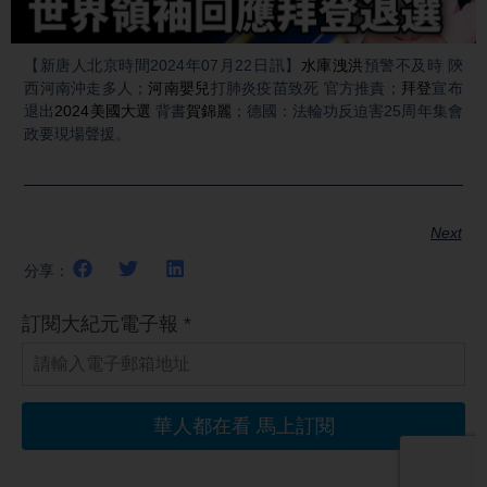
Video
【新唐人北京時間2024年07月22日訊】
水庫洩洪
預警不及時 陝
西河南沖走多人；
河南嬰兒
打肺炎疫苗致死 官方推責；
拜登
宣布
退出
2024美國大選
背書
賀錦麗
；德國：法輪功反迫害25周年集會
政要現場聲援。
Next
分享：