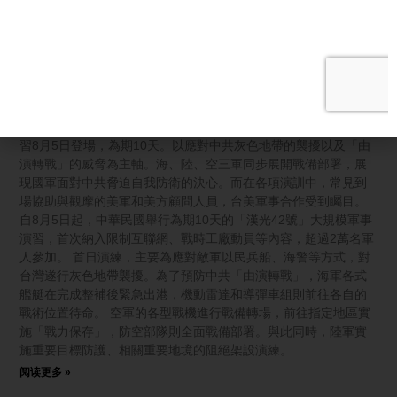
【新聞週刊】「漢光軍演」登場 台美防務升級成
「準同盟」
【新唐人北京時間2026年08月09日訊】中華民國「漢光42號」演
習8月5日登場，為期10天。以應對中共灰色地帶的襲擾以及「由
演轉戰」的威脅為主軸。海、陸、空三軍同步展開戰備部署，展
現國軍面對中共脅迫自我防衛的決心。而在各項演訓中，常見到
場協助與觀摩的美軍和美方顧問人員，台美軍事合作受到矚目。
自8月5日起，中華民國舉行為期10天的「漢光42號」大規模軍事
演習，首次納入限制互聯網、戰時工廠動員等內容，超過2萬名軍
人參加。 首日演練，主要為應對敵軍以民兵船、海警等方式，對
台灣遂行灰色地帶襲擾。為了預防中共「由演轉戰」，海軍各式
艦艇在完成整補後緊急出港，機動雷達和導彈車組則前往各自的
戰術位置待命。 空軍的各型戰機進行戰備轉場，前往指定地區實
施「戰力保存」，防空部隊則全面戰備部署。與此同時，陸軍實
施重要目標防護、相關重要地境的阻絕架設演練。
阅读更多 »