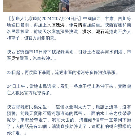
Video
【新唐人北京時間2024年07月24日訊】中國陝西、甘肅、四川等
地連日暴雨，再加上
水庫洩洪
，使
災情
更加嚴重。陝西寶雞和商
洛民眾披露，前幾天水庫無預警洩洪，
洪水
、
泥石流
捲走不少人
和車子，但官方封鎖消息。
陝西省寶雞市16日降下破紀錄暴雨，引發土石流與河水倒灌，市
區
災情
嚴重，汽車被沖走。
23日起，再度降下暴雨，流經市區的渭河等多條河流暴漲。
24日上午，當地市民透露，看到一些車子從上游沖下來，實際傷
亡人數比官方報導得多。
陝西寶雞市民楊先生：「這個水量啊太大了，應該是洩洪，沒有
預警。前幾天寶雞石壩河那邊淹的厲害，上面的水上來之後帶著
泥沙，車都給帶走了。我前天去的。溝裡頭8個車一直帶到下游
了，人的話是有13個，滴滴直接給沖走了，這麼粗的樹它照樣給
你沖走。」