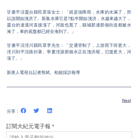
甘肅平涼靈台縣民眾張女士：「就是強降雨，水庫的水滿了，所
以說開始洩洪了。新集水庫它是7點半開始洩洪，水越來越大了，
靈台的達溪河直接漲了，河面也寬了，縣城那邊那個街道都被水
淹了，車的底盤都已經全淹到了。」
甘肅平涼涇川縣民眾李先生：「交通管制了，上游雨下得更大，
涇川到平涼路封著。寧夏涇源那個水正在洩洪呢，氾濫更大，河
漲了。」
新唐人電視台記者熊斌、柏妮採訪報導
Next
分享：