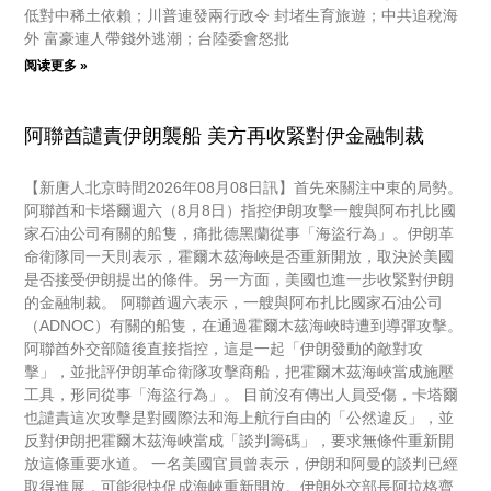
低對中稀土依賴；川普連發兩行政令 封堵生育旅遊；中共追稅海
外 富豪連人帶錢外逃潮；台陸委會怒批
阅读更多 »
阿聯酋譴責伊朗襲船 美方再收緊對伊金融制裁
【新唐人北京時間2026年08月08日訊】首先來關注中東的局勢。
阿聯酋和卡塔爾週六（8月8日）指控伊朗攻擊一艘與阿布扎比國
家石油公司有關的船隻，痛批德黑蘭從事「海盜行為」。伊朗革
命衛隊同一天則表示，霍爾木茲海峽是否重新開放，取決於美國
是否接受伊朗提出的條件。另一方面，美國也進一步收緊對伊朗
的金融制裁。 阿聯酋週六表示，一艘與阿布扎比國家石油公司
（ADNOC）有關的船隻，在通過霍爾木茲海峽時遭到導彈攻擊。
阿聯酋外交部隨後直接指控，這是一起「伊朗發動的敵對攻
擊」，並批評伊朗革命衛隊攻擊商船，把霍爾木茲海峽當成施壓
工具，形同從事「海盜行為」。 目前沒有傳出人員受傷，卡塔爾
也譴責這次攻擊是對國際法和海上航行自由的「公然違反」，並
反對伊朗把霍爾木茲海峽當成「談判籌碼」，要求無條件重新開
放這條重要水道。 一名美國官員曾表示，伊朗和阿曼的談判已經
取得進展，可能很快促成海峽重新開放。伊朗外交部長阿拉格齊