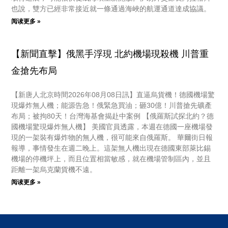
也說，雙方已經非常接近就一條通過海峽的航運通道達成協議。
阅读更多 »
【新聞直擊】俄黑手浮現 北約機場現殺機 川普重
金搶先布局
【新唐人北京時間2026年08月08日訊】直逼烏貨機！德國機場驚
現爆炸無人機；能源告急！俄緊急買油；砸30億！川普搶先礦產
布局；被拘80天！台灣海基會揭赴中案例 【俄羅斯試探北約？德
國機場驚現爆炸無人機】 美國官員透露，本週在德國一座機場發
現的一架裝有爆炸物的無人機，很可能來自俄羅斯。 華爾街日報
報導，事情發生在週二晚上。這架無人機出現在德國東部萊比錫
機場的停機坪上，而且位置相當敏感，就在機場管制區內，並且
距離一架烏克蘭貨機不遠。
阅读更多 »