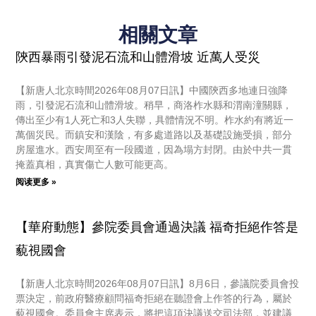
相關文章
陝西暴雨引發泥石流和山體滑坡 近萬人受災
【新唐人北京時間2026年08月07日訊】中國陝西多地連日強降
雨，引發泥石流和山體滑坡。稍早，商洛柞水縣和渭南潼關縣，
傳出至少有1人死亡和3人失聯，具體情況不明。柞水約有將近一
萬個災民。而鎮安和漢陰，有多處道路以及基礎設施受損，部分
房屋進水。西安周至有一段國道，因為塌方封閉。由於中共一貫
掩蓋真相，真實傷亡人數可能更高。
阅读更多 »
【華府動態】參院委員會通過決議 福奇拒絕作答是
藐視國會
【新唐人北京時間2026年08月07日訊】8月6日，參議院委員會投
票決定，前政府醫療顧問福奇拒絕在聽證會上作答的行為，屬於
藐視國會。委員會主席表示，將把這項決議送交司法部，並建議