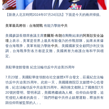
Video
【新唐人北京時間2024年07月24日訊】下面是今天的兩岸掃描。
美軍最高將領
：
台海開戰
有能力擊敗
中共
美國參謀長聯席會議主席
查爾斯‧布朗
在剛剛結束的
阿斯彭安全論
壇
上表示，美軍是世界上最具有殺傷力的作戰部隊，如果未來爆
發台海戰爭，美軍有能力擊敗
中共
。美國國家安全顧問沙利文強
調，台海戰爭對各方都是災難，美國將努力維護台海和平與穩
定。
美駐華使館發推 紀念法輪功反中共迫害25周年
7月23號，美國駐華使領館在社交媒體X平台發文，莊嚴紀念法輪
功反中共迫害25周年。此前一天，美國國務院亞太媒體中心也發
推，紀念法輪功反中共迫害25周年。兩則推文都附上了國務院7月
20號的聲明。聲明承諾，美國將繼續為人權、信仰自由發聲，追
究侵犯人權者的責任，「我們呼籲中共停止鎮壓運動，釋放所有
因信仰而被監禁的人」。