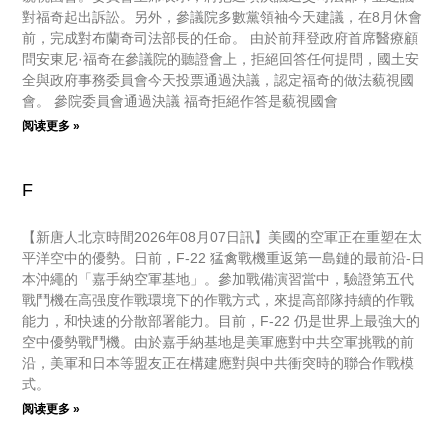
對福奇起出訴訟。另外，參議院多數黨領袖今天建議，在8月休會
前，完成對布蘭奇司法部長的任命。 由於前拜登政府首席醫療顧
問安東尼·福奇在參議院的聽證會上，拒絕回答任何提問，國土安
全與政府事務委員會今天投票通過決議，認定福奇的做法藐視國
會。 參院委員會通過決議 福奇拒絕作答是藐視國會
阅读更多 »
F
【新唐人北京時間2026年08月07日訊】美國的空軍正在重塑在太
平洋空中的優勢。日前，F-22 猛禽戰機重返第一島鏈的最前沿-日
本沖繩的「嘉手納空軍基地」。參加戰備演習當中，驗證第五代
戰鬥機在高强度作戰環境下的作戰方式，來提高部隊持續的作戰
能力，和快速的分散部署能力。目前，F-22 仍是世界上最強大的
空中優勢戰鬥機。由於嘉手納基地是美軍應對中共空軍挑戰的前
沿，美軍和日本等盟友正在構建應對與中共衝突時的聯合作戰模
式。
阅读更多 »