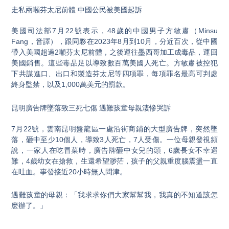
走私兩噸芬太尼前體 中國公民被美國起訴
美國司法部7月22號表示，48歲的中國男子方敏肅（Minsu
Fang，音譯），跟同夥在2023年8月到10月，分近百次，從中國
帶入美國超過2噸芬太尼前體，之後運往墨西哥加工成毒品，運回
美國銷售。這些毒品足以導致數百萬美國人死亡。方敏肅被控犯
下共謀進口、出口和製造芬太尼等四項罪，每項罪名最高可判處
終身監禁，以及1,000萬美元的罰款。
昆明廣告牌墜落致三死七傷 遇難孩童母親淒慘哭訴
7月22號，雲南昆明盤龍區一處沿街商鋪的大型廣告牌，突然墜
落，砸中至少10個人，導致3人死亡，7人受傷。一位母親發視頻
說，一家人在吃冒菜時，廣告牌砸中女兒的頭，6歲長女不幸遇
難，4歲幼女在搶救，生還希望渺茫，孩子的父親重度腦震盪一直
在吐血。事發接近20小時無人問津。
遇難孩童的母親：「我求求你們大家幫幫我，我真的不知道該怎
麽辦了。」