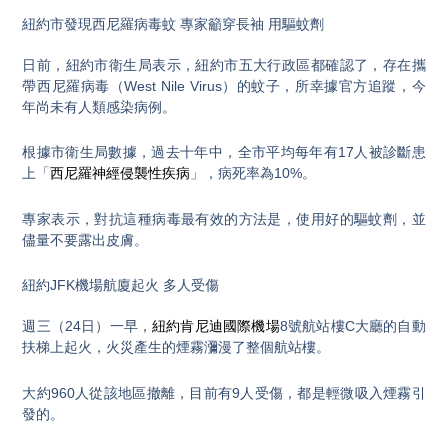
紐約市發現西尼羅病毒蚊 專家籲穿長袖 用驅蚊劑
日前，紐約市衛生局表示，紐約市五大行政區都確認了，存在攜
帶西尼羅病毒（West Nile Virus）的蚊子，所幸據官方追蹤，今
年尚未有人類感染病例。
根據市衛生局數據，過去十年中，全市平均每年有17人被診斷患
上「
西尼羅神經侵襲性疾病
」，病死率為10%。
專家表示，對抗這種病毒最有效的方法是，使用好的驅蚊劑，並
儘量不要露出皮膚。
紐約JFK機場航廈起火 多人受傷
週三（24日）一早，
紐約肯尼迪國際機場
8號航站樓C大廳的自動
扶梯上起火，火災產生的煙霧瀰漫了整個航站樓。
大約960人從該地區撤離，目前有9人受傷，都是輕微吸入煙霧引
發的。