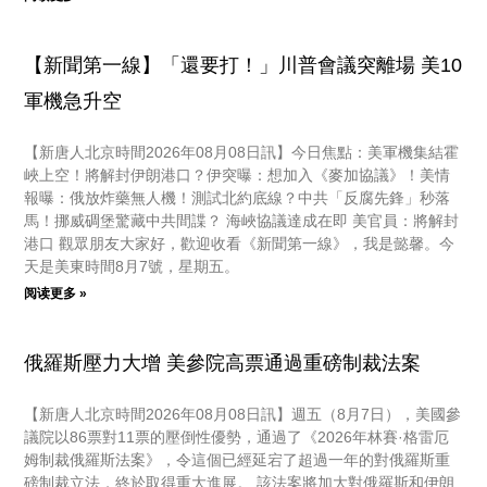
【新聞第一線】「還要打！」川普會議突離場 美10
軍機急升空
【新唐人北京時間2026年08月08日訊】今日焦點：美軍機集結霍
峽上空！將解封伊朗港口？伊突曝：想加入《麥加協議》！美情
報曝：俄放炸藥無人機！測試北約底線？中共「反腐先鋒」秒落
馬！挪威碉堡驚藏中共間諜？ 海峽協議達成在即 美官員：將解封
港口 觀眾朋友大家好，歡迎收看《新聞第一線》，我是懿馨。今
天是美東時間8月7號，星期五。
阅读更多 »
俄羅斯壓力大增 美參院高票通過重磅制裁法案
【新唐人北京時間2026年08月08日訊】週五（8月7日），美國參
議院以86票對11票的壓倒性優勢，通過了《2026年林賽·格雷厄
姆制裁俄羅斯法案》，令這個已經延宕了超過一年的對俄羅斯重
磅制裁立法，終於取得重大進展。 該法案將加大對俄羅斯和伊朗