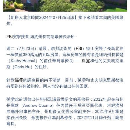
Video
【新唐人北京時間2024年07月25日訊】接下來請看本期的美國聚
焦。
FBI
突擊搜查 紐約州長前副幕僚長居所
週二（7月23日）清晨，聯邦調查局（
FBI
）特工突襲了長島北岸
一棟價值350萬元的五臥房屋。這棟房屋的擁有者是紐約州長霍楚
（Kathy Hochul）的前任華裔幕僚長——
孫雯
和他的丈夫胡克里
斯（Chris Hu）的住所。
針對
孫雯
的調查目的尚不清楚，目前，孫雯和丈夫胡克里斯都沒
有受到任何被指控。兩人也沒有做出任何回應。
孫雯此前還曾出任聯邦眾議員孟昭文的幕僚長；2012年起在前州
長庫默（Andrew Cuomo）任內曾任王后區亞裔代表、州經濟發
展廳外部事務主任、州府多元化辦公室副主任；2021年9月霍楚
接任州長後，孫雯被任命為副幕僚長，2022年11月轉任勞工廳副
廳長。