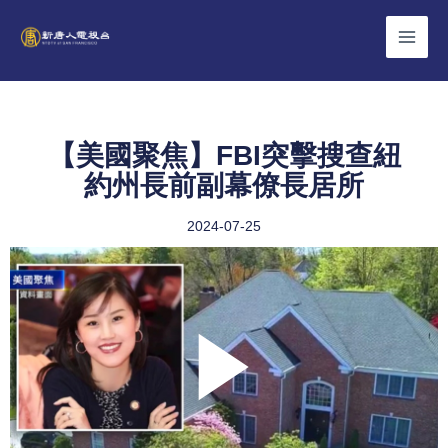
Skip
to
content
【美國聚焦】FBI突擊搜查紐
約州長前副幕僚長居所
2024-07-25
Play