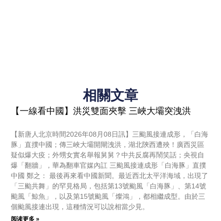
相關文章
【一線看中國】洪災雙面夾擊 三峽大壩突洩洪
【新唐人北京時間2026年08月08日訊】三颱風接連成形，「白海
豚」直撲中國；傳三峽大壩開閘洩洪，湖北陝西遭殃！廣西災區
疑似爆大疫；外甥女實名舉報舅舅？中共反腐再鬧笑話；央視自
爆「翻牆」，華為翻車官媒內訌 三颱風接連成形「白海豚」直撲
中國 鄭之： 最後再來看中國新聞。最近西北太平洋海域，出現了
「三颱共舞」的罕見格局，包括第13號颱風「白海豚」、第14號
颱風「鯨魚」，以及第15號颱風「燦鴻」，都相繼成型。由於三
個颱風接連出現，這種情況可以說相當少見。
阅读更多 »