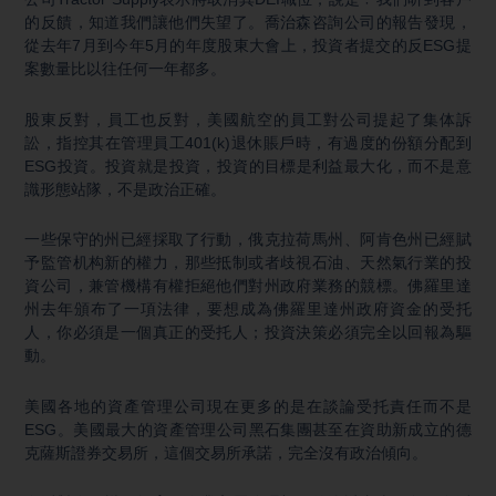
的反饋，知道我們讓他們失望了。喬治森咨詢公司的報告發現，
從去年7月到今年5月的年度股東大會上，投資者提交的反ESG提
案數量比以往任何一年都多。
股東反對，員工也反對，美國航空的員工對公司提起了集体訴
訟，指控其在管理員工401(k)退休賬戶時，有過度的份額分配到
ESG投資。投資就是投資，投資的目標是利益最大化，而不是意
識形態站隊，不是政治正確。
一些保守的州已經採取了行動，俄克拉荷馬州、阿肯色州已經賦
予監管机构新的權力，那些抵制或者歧視石油、天然氣行業的投
資公司，兼管機構有權拒絕他們對州政府業務的競標。佛羅里達
州去年頒布了一項法律，要想成為佛羅里達州政府資金的受托
人，你必須是一個真正的受托人；投資決策必須完全以回報為驅
動。
美國各地的資產管理公司現在更多的是在談論受托責任而不是
ESG。美國最大的資產管理公司黑石集團甚至在資助新成立的德
克薩斯證券交易所，這個交易所承諾，完全沒有政治傾向。