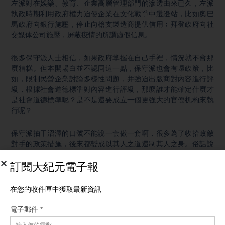
左派對在娛樂、教育、企業高層管理部門的滲透由來已久，左派
執政時期利用政府權力迫使企業在文化戰爭中選邊站，比如奧巴
馬政府向銀行施壓，停止向槍支製造商提供信用﹔拜登政府向社
交媒体公司施壓，屏蔽疫情的所謂虛假信息。
很多保守派人士相信，如果政府掌握在自己手裡，情況就不會那
麼糟糕。但本開場白並不認同這一點，保守派也會有壞政策，比
如，限制民營企業討論多樣性問題，并強迫出版商對內容進行評
級，根據社會道德標準對內容進行評級，那麼誰才能確定什麼才
是社會道德標準呢？是不是還要成立一個更強大的官僚机构來執
行呢？
保守派抽干沼澤的口號不能說一套做一套啊，很多為了收拾政敵
對手的政策措施，後來都變成以其人之道還制其人之身。俗話說
三人成眾，在人群聚集的地方，除了宗教問題就是政治問題，作
為政府，輕度監管有助于促進經濟增長，但過度的兼管會給經濟
發展踩剎車。
年度《世界經濟自由度報告》顯示，國家的經濟監管負擔与人均
收入水平之間存在反向的聯繫。在美國企業界，反對覺醒主義的
潮流在加強，這是件好事。但主要的推動力量來自美國公民，他