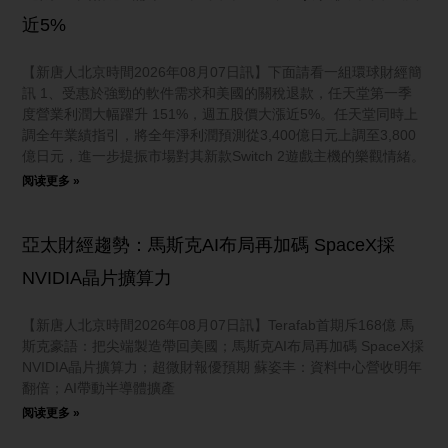
近5%
【新唐人北京時間2026年08月07日訊】下面請看一組環球財經簡
訊 1、受惠於強勁的軟件需求和美國的關稅退款，任天堂第一季
度營業利潤大幅躍升 151%，週五股價大漲近5%。任天堂同時上
調全年業績指引，將全年淨利潤預測從3,400億日元上調至3,800
億日元，進一步提振市場對其新款Switch 2遊戲主機的樂觀情緒。
阅读更多 »
亞太財經趨勢：馬斯克AI布局再加碼 SpaceX採
NVIDIA晶片擴算力
【新唐人北京時間2026年08月07日訊】Terafab首期斥168億 馬
斯克豪語：把尖端製造帶回美國；馬斯克AI布局再加碼 SpaceX採
NVIDIA晶片擴算力；超微財報優預期 蘇姿丰：資料中心營收明年
翻倍；AI帶動半導體擴產
阅读更多 »