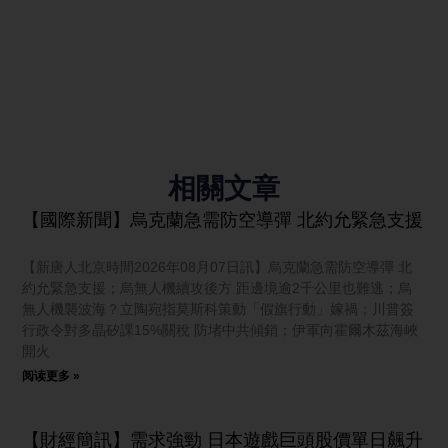
相關文章
【國際新聞】烏克蘭急需防空導彈 北約允緊急支援
【新唐人北京時間2026年08月07日訊】烏克蘭急需防空導彈 北
約允緊急支援；烏無人機續攻後方 距邊境逾2千公里也難逃；烏
無人機襲波海？立陶宛指莫斯科策動「假旗行動」嫁禍；川普簽
行政令對多晶矽課15%關稅 防堵中共傾銷；伊軍向霍爾木茲海峽
開火
阅读更多 »
【財經簡訊】需求強勁 日本遊戲巨頭股價單日飆升