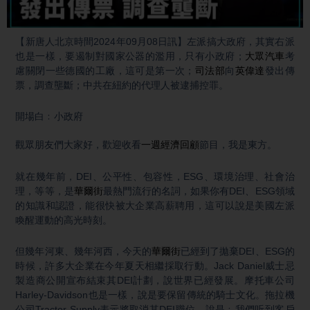
Video
【新唐人北京時間2024年09月08日訊】左派搞大政府，其實右派
也是一樣，要遏制對國家公器的濫用，只有小政府；
大眾汽車
考
慮關閉一些德國的工廠，這可是第一次；
司法部
向
英偉達
發出傳
票，調查壟斷；中共在紐約的代理人被逮捕控罪。
開場白﹕小政府
觀眾朋友們大家好，歡迎收看
一週經濟回顧
節目，我是東方。
就在幾年前，DEI、公平性、包容性，ESG、環境治理、社會治
理，等等，是
華爾街
最熱門流行的名詞，如果你有DEI、ESG領域
的知識和認證，能很快被大企業高薪聘用，這可以說是美國左派
喚醒運動的高光時刻。
但幾年河東、幾年河西，今天的
華爾街
已經到了拋棄DEI、ESG的
時候，許多大企業在今年夏天相繼採取行動。Jack Daniel威士忌
製造商公開宣布結束其DEI計劃，說世界已經發展。摩托車公司
Harley-Davidson也是一樣，說是要保留傳統的騎士文化。拖拉機
公司Tractor Supply表示將取消其DEI職位，說是﹕我們听到客戶