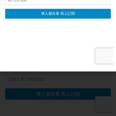
們通過在公民社會中運用自己的聲音和經濟影響力取得了成效。
但保守派或者民粹派官員上台，同樣會動用國家極權干預商業行
為，權力的侵蝕作用是巨大的。要捆綁政府，要把政府放在牢籠
當中，唯一的辦法就是小政府，約束政府的權力，自由是民主和
法制的基礎，必須加以保護。這是今天的開場白。
Next
分享：