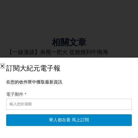
相關文章
【一線漫談】央視一把火 從她燒到中南海
【新唐人北京時間2026年08月09日訊】觀眾朋友們大家好，歡迎
收看《一線漫談》，我是文臻。 最近中共官場出現了一個很誇張
的場面。7月24日一天之內，就有十個廳局級官員被查，六個廳局
級官員被「雙開」，另外還有一個副部級官員落馬。加起來，一
天就有17個官員出事。 而從7月開始，還有六個副部級的中管官
員落馬，涉及金融、交通、民航、地方政協和宣傳系統。 所以也
有網友調侃說，現在中共官員落馬已經成了「流水線作業」了，
而且大小官員也是人人自危，今早還在抓人、晚上可能就被人抓
了。
阅读更多 »