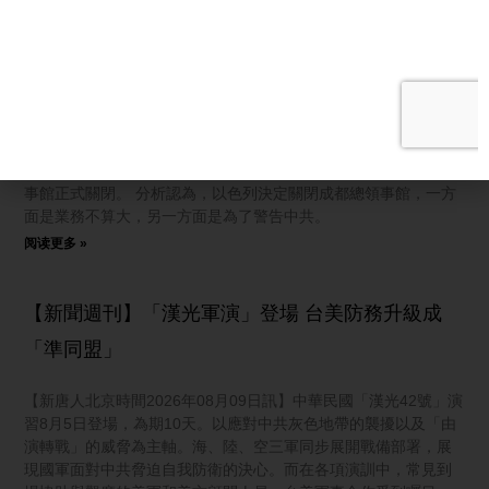
以色列撤駐成都領館 分析：視中共為敵國
【新唐人北京時間2026年08月09日訊】以色列駐成都總領事館日
前突然宣布關閉。分析認為，這次以色列關閉領事館是因為看清
了中共面目，實際上是在警告中共，隨著地緣政治的緊張，中以
關係可能會變得越來越糟糕。 8月5日，以色列駐成都總領事韓嘉
迪（Gadi Harpaz）在官方微信公眾號上宣布，以色列駐成都總領
事館正式關閉。 分析認為，以色列決定關閉成都總領事館，一方
面是業務不算大，另一方面是為了警告中共。
阅读更多 »
【新聞週刊】「漢光軍演」登場 台美防務升級成
「準同盟」
【新唐人北京時間2026年08月09日訊】中華民國「漢光42號」演
習8月5日登場，為期10天。以應對中共灰色地帶的襲擾以及「由
演轉戰」的威脅為主軸。海、陸、空三軍同步展開戰備部署，展
現國軍面對中共脅迫自我防衛的決心。而在各項演訓中，常見到