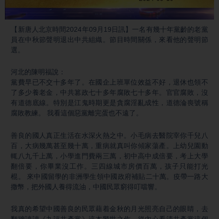
Video
【新唐人北京時間2024年09月19日訊】一名有幾十年黨齡的老黨
員在中秋節聲明退出中共組織。節目時間關係，來看他的聲明節
選。
河北的陳明福說：
黨費早已不交十多年了。在國企上班單位效益不好，退休也領不
了多少養老金，中共篡政七十多年腐敗七十多年。官官腐敗，沒
有道德底線。特別是江鬼時期更是貪腐淫亂成性，道德淪喪號稱
腐敗教練。 我看這個惡黨離完蛋也不遠了。
善良的國人真正生活在水深火熱之中。小毛病去醫院宰你千兒八
百，大病幾萬甚至幾十萬，重病就真叫你傾家蕩產。上幼兒園動
輒八九千上萬，小學進門費兩三萬，初中高中成倍要，考上大學
翻倍要，你畢業沒工作。三四線城市房價百萬，孩子只能打光
棍。 來中國留學的非洲學生領中國政府補貼二十萬。疫帶一路大
撒幣，把外國人養得流油，中國民眾窮得叮噹響。
我真的希望中國善良的民眾藉着金秋的月光照亮自己的眼睛，去