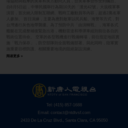
場協助與觀摩的美軍和美方顧問人員，台美軍事合作受到矚目。
自8月5日起，中華民國舉行為期10天的「漢光42號」大規模軍事
演習，首次納入限制互聯網、戰時工廠動員等內容，超過2萬名軍
人參加。 首日演練，主要為應對敵軍以民兵船、海警等方式，對
台灣遂行灰色地帶襲擾。為了預防中共「由演轉戰」，海軍各式
艦艇在完成整補後緊急出港，機動雷達和導彈車組則前往各自的
戰術位置待命。 空軍的各型戰機進行戰備轉場，前往指定地區實
施「戰力保存」，防空部隊則全面戰備部署。與此同時，陸軍實
施重要目標防護、相關重要地境的阻絕架設演練。
阅读更多 »
Tel:
(415) 857-1688
Email:
contact@ntdtvsf.com
2433 De La Cruz Blvd., Santa Clara, CA 95050