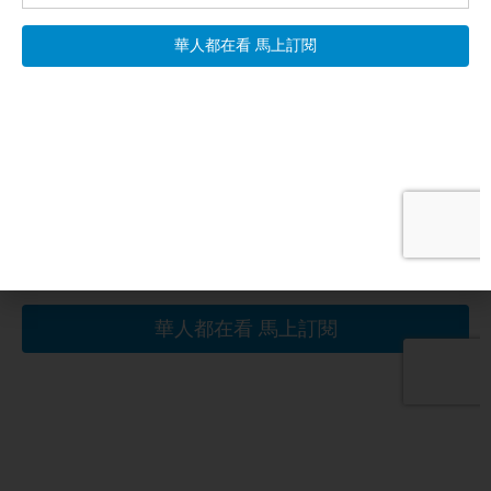
部擔心，隨著戰爭的繼續，烏克蘭迫切需要額外的軍事物資和裝
備來抵抗俄羅斯。
Next
分享：