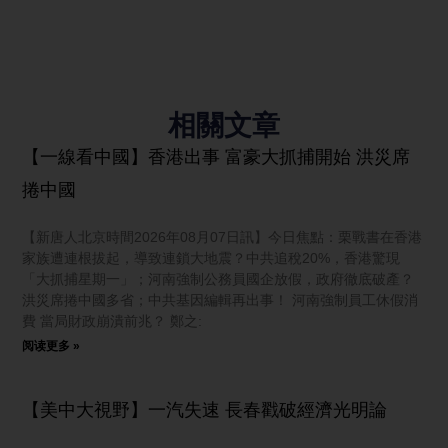
相關文章
【一線看中國】香港出事 富豪大抓捕開始 洪災席
捲中國
【新唐人北京時間2026年08月07日訊】今日焦點：栗戰書在香港
家族遭連根拔起，導致連鎖大地震？中共追稅20%，香港驚現
「大抓捕星期一」；河南強制公務員國企放假，政府徹底破產？
洪災席捲中國多省；中共基因編輯再出事！ 河南強制員工休假消
費 當局財政崩潰前兆？ 鄭之:
阅读更多 »
【美中大視野】一汽失速 長春戳破經濟光明論