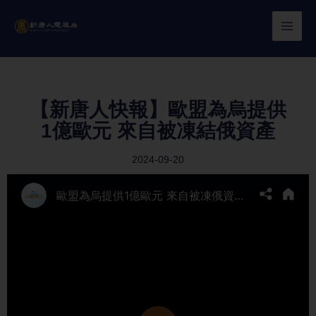
Skip
to
content
【新唐人快報】歐盟為烏提供
1億歐元 來自被凍結俄資產
2024-09-20