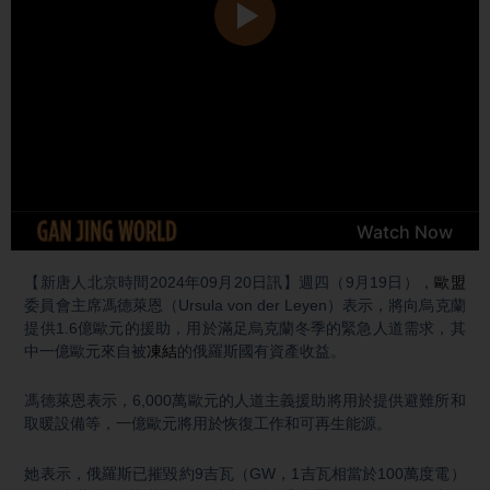
【新唐人北京時間2024年09月20日訊】週四（9月19日），
歐盟
委員會主席馮德萊恩（Ursula von der Leyen）表示，將向烏克蘭
提供1.6億歐元的援助，用於滿足烏克蘭冬季的緊急人道需求，其
中一億歐元來自被
凍結
的俄羅斯國有資產收益。
馮德萊恩表示，6,000萬歐元的人道主義援助將用於提供避難所和
取暖設備等，一億歐元將用於恢復工作和可再生能源。
她表示，俄羅斯已摧毀約9吉瓦（GW，1吉瓦相當於100萬度電）