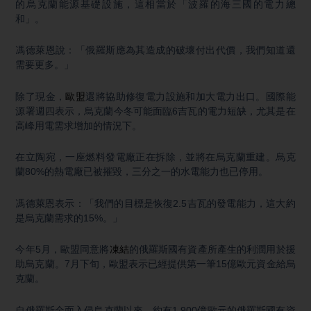
的烏克蘭能源基礎設施，這相當於「波羅的海三國的電力總
和」。
馮德萊恩說：「俄羅斯應為其造成的破壞付出代價，我們知道還
需要更多。」
除了現金，
歐盟
還將協助修復電力設施和加大電力出口。國際能
源署週四表示，烏克蘭今冬可能面臨6吉瓦的電力短缺，尤其是在
高峰用電需求增加的情況下。
在立陶宛，一座燃料發電廠正在拆除，並將在烏克蘭重建。烏克
蘭80%的熱電廠已被摧毀，三分之一的水電能力也已停用。
馮德萊恩表示：「我們的目標是恢復2.5吉瓦的發電能力，這大約
是烏克蘭需求的15%。」
今年5月，歐盟同意將
凍結
的俄羅斯國有資產所產生的利潤用於援
助烏克蘭。7月下旬，歐盟表示已經提供第一筆15億歐元資金給烏
克蘭。
自俄羅斯全面入侵烏克蘭以來，約有1,900億歐元的俄羅斯國有資