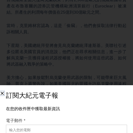
產在布魯塞爾的證券託管機構歐洲清算銀行（Euroclear）被凍
結。所產生的利潤每年價值在25億到30億歐元之間。
當時，克里姆林宮認為，這是「偷竊」，他們會採取法律行動起
訴相關人員。
下星期，美國總統拜登將會見烏克蘭總統澤連斯基。美聯社引述
多位匿名美國官員的消息說，他們正在尋求相關信息，進一步了
解烏克蘭一旦獲得遠程武器授權後，將如何使用這些武器、如何
將武器融入戰爭的策略中。
美方擔心，如果放鬆對烏克蘭使用武器的限制，可能帶來巨大風
險。普京上週警告說，如果美國與北約盟國允許烏克蘭使用遠程
武器，俄羅斯將與這些國家「開戰」。
另外，路透社披露，德國政府正在計劃批准4億歐元的額外軍事援
助給烏克蘭。德國2024年的預算中已經計劃提供大約80億歐元給
烏克蘭。
在軍事援助方面，德國是烏克蘭在歐洲最大的支持者。德國國防