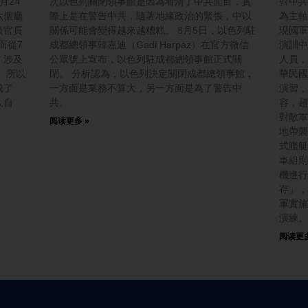
月24
次以色列關閉領事館是因為看清了中共面目，實
對中共
六個廳
際上是在警告中共，隨著地緣政治的緊張，中以
為主軸
級官員
關係可能會變得越來越糟糕。 8月5日，以色列駐
現國軍
而從7
成都總領事韓嘉迪（Gadi Harpaz）在官方微信
演訓中
，涉及
公眾號上宣布，以色列駐成都總領事館正式關
人員，
 所以
閉。 分析認為，以色列決定關閉成都總領事館，
華民國
成了
一方面是業務不算大，另一方面是為了警告中
演習，
人自
共。
容，超
。
對敵軍
阅读更多 »
地帶襲
式艦艇
車組則
機進行
存」，
軍實施
演練。
阅读更多