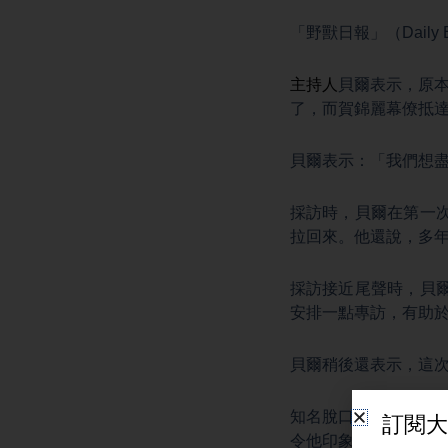
「野獸日報」（Daily
主持人
貝爾表示，原本
了，而賀錦麗幕僚抵達
貝爾表示：「我們想盡
採訪時，貝爾在第一
拉回來。他還說，多
採訪接近尾聲時，貝
安排一點專訪，有助
貝爾稍後還表示，這
知名脫口秀
主持人
傑拉
令他印象深刻。