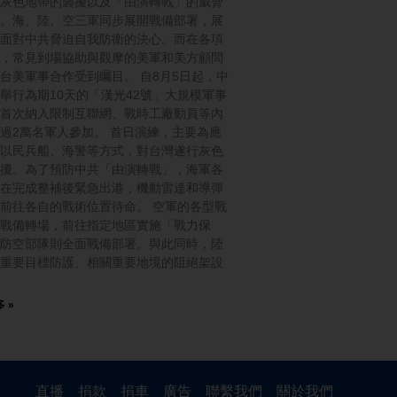
灰色地帶的襲擾以及「由演轉戰」的威脅
。海、陸、空三軍同步展開戰備部署，展
面對中共脅迫自我防衛的決心。而在各項
，常見到場協助與觀摩的美軍和美方顧問
台美軍事合作受到矚目。 自8月5日起，中
舉行為期10天的「漢光42號」大規模軍事
首次納入限制互聯網、戰時工廠動員等內
過2萬名軍人參加。 首日演練，主要為應
以民兵船、海警等方式，對台灣遂行灰色
擾。為了預防中共「由演轉戰」，海軍各
在完成整補後緊急出港，機動雷達和導彈
前往各自的戰術位置待命。 空軍的各型戰
戰備轉場，前往指定地區實施「戰力保
防空部隊則全面戰備部署。與此同時，陸
重要目標防護、相關重要地境的阻絕架設
 »
直播
捐款
捐車
廣告
聯繫我們
關於我們