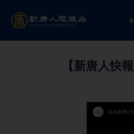
Skip
to
直
content
【新唐人快報