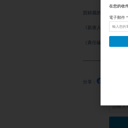
賀錦麗的前助手湯森德（S
《新唐人快報》製作
（責任編輯：劉明湘
分享：