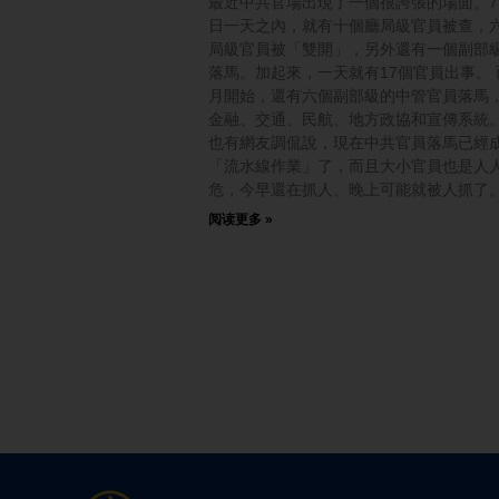
最近中共官場出現了一個很誇張的場面。7
日一天之內，就有十個廳局級官員被查，
局級官員被「雙開」，另外還有一個副部
落馬。加起來，一天就有17個官員出事。 
月開始，還有六個副部級的中管官員落馬
金融、交通、民航、地方政協和宣傳系統。
也有網友調侃說，現在中共官員落馬已經
「流水線作業」了，而且大小官員也是人
危，今早還在抓人、晚上可能就被人抓了
阅读更多 »