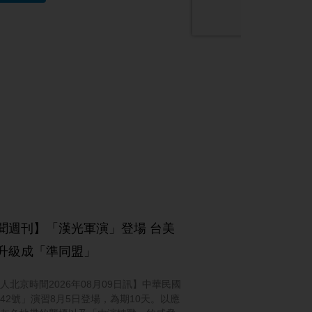
聞週刊】「漢光軍演」登場 台美
升級成「準同盟」
人北京時間2026年08月09日訊】中華民國
42號」演習8月5日登場，為期10天。以應