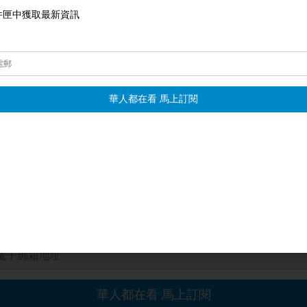
ymone Sanders-Townsend）則強烈抨擊貝爾，表現得
組
）