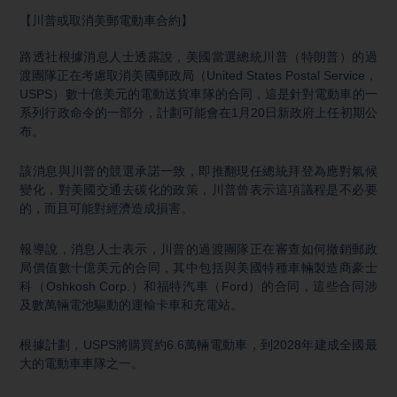
【川普或取消美郵電動車合約】
路透社根據消息人士透露說，美國當選總統川普（特朗普）的過
渡團隊正在考慮取消美國郵政局（United States Postal Service，
USPS）數十億美元的電動送貨車隊的合同，這是針對電動車的一
系列行政命令的一部分，計劃可能會在1月20日新政府上任初期公
布。
該消息與川普的競選承諾一致，即推翻現任總統拜登為應對氣候
變化，對美國交通去碳化的政策，川普曾表示這項議程是不必要
的，而且可能對經濟造成損害。
報導說，消息人士表示，川普的過渡團隊正在審查如何撤銷郵政
局價值數十億美元的合同，其中包括與美國特種車輛製造商豪士
科（Oshkosh Corp.）和福特汽車（Ford）的合同，這些合同涉
及數萬輛電池驅動的運輸卡車和充電站。
根據計劃，USPS將購買約6.6萬輛電動車，到2028年建成全國最
大的電動車車隊之一。