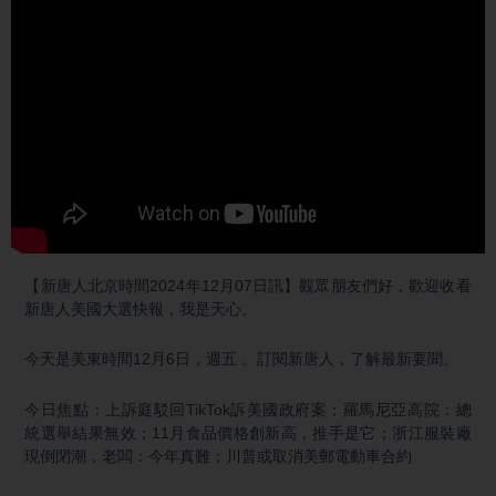
【新唐人北京時間2024年12月07日訊】觀眾朋友們好，歡迎收看
新唐人美國大選快報，我是天心。
今天是美東時間12月6日，週五 。訂閱新唐人，了解最新要聞。
今日焦點：上訴庭駁回TikTok訴美國政府案；羅馬尼亞高院：總
統選舉結果無效；11月食品價格創新高，推手是它；浙江服裝廠
現倒閉潮，老闆：今年真難；川普或取消美郵電動車合約