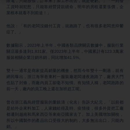
限電，只能放假，訂單來了加工不出去，就是硬虧。」「一到發
工資時就犯愁，只能靠經營貸款續命，明年的房租還要漲價，企
業根本就看不到前途！」
他說：「有的老闆沒錢付工資，就跑路了，也有很多老闆患抑鬱
症了。」
數據顯示，2023年上半年，中國各類品牌關店數據中，服裝行業
關店最多達到1,831家。僅2023年上半年，中國累計有123.3萬家
服裝相關企業注銷吊銷，同比增加41.5%。
雙十一通常是商家提高銷量的機會，然而今年雙十一剛過，就有
網民曝出，浙江海寧巷東村一服裝廠老闆連夜跑路了，廠房大門
也貼了封條，而廠內員工卻毫不知情。有知情人稱，老闆跑路的
前一天，廠內的員工晚上還在加班趕工呢。
曾在浙江義烏經營服裝的董鎮濤（化名）告訴大紀元，「以前都
是給外企來料加工，人家錢給得及時。疫情後，很多外資把工廠
都遷到越南和馬來西亞等東南亞國家去了。加上美國增加關稅，
所以中國製作的產品出口受很大的制約，大多無法出口，只能內
銷。」