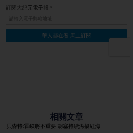
相關文章
貝森特:霍峽將不重要 胡塞持續滋擾紅海