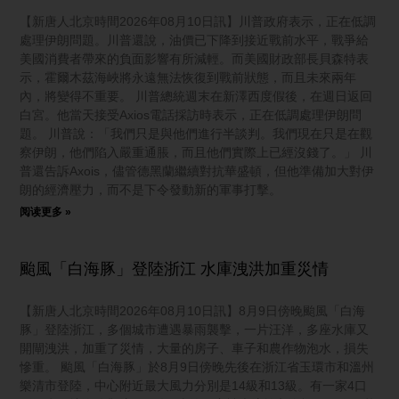
【新唐人北京時間2026年08月10日訊】川普政府表示，正在低調
處理伊朗問題。川普還說，油價已下降到接近戰前水平，戰爭給
美國消費者帶來的負面影響有所減輕。而美國財政部長貝森特表
示，霍爾木茲海峽將永遠無法恢復到戰前狀態，而且未來兩年
內，將變得不重要。 川普總統週末在新澤西度假後，在週日返回
白宮。他當天接受Axios電話採訪時表示，正在低調處理伊朗問
題。 川普說：「我們只是與他們進行半談判。我們現在只是在觀
察伊朗，他們陷入嚴重通脹，而且他們實際上已經沒錢了。」 川
普還告訴Axois，儘管德黑蘭繼續對抗華盛頓，但他準備加大對伊
朗的經濟壓力，而不是下令發動新的軍事打擊。
阅读更多 »
颱風「白海豚」登陸浙江 水庫洩洪加重災情
【新唐人北京時間2026年08月10日訊】8月9日傍晚颱風「白海
豚」登陸浙江，多個城市遭遇暴雨襲擊，一片汪洋，多座水庫又
開閘洩洪，加重了災情，大量的房子、車子和農作物泡水，損失
慘重。 颱風「白海豚」於8月9日傍晚先後在浙江省玉環市和溫州
樂清市登陸，中心附近最大風力分別是14級和13級。有一家4口