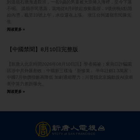
到溫嶺石塘海邊觀浪，一名9歲的男童被大浪捲入海裡，至今下落
不明。 溫嶺市民透露，當地從8月8號起放颱風假，9號傍晚6點開
始內澇，截至10號上午，水位還在上漲。 浙江台州溫嶺市民陳先
生
阅读更多 »
【中國禁聞】8月10日完整版
【新唐人北京時間2026年08月10日訊】學者揭祕：東南亞詐騙園
區涉中共外匯創收；中國新三樣淪「新慘業」 半年註銷1.3萬家；
中國7月物價指數再降低 加劇通縮壓力；川普指北京煽動反AI浪潮
美中算力差距曝光。
阅读更多 »