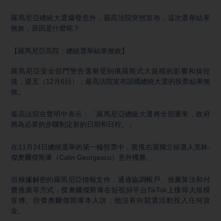
羅馬尼亞總統大選爆發意外，最高法院突然宣布，這次選舉結果
無效，原因是什麼呢？
【羅馬尼亞高院：總統選舉結果無效】
羅馬尼亞安全部門警告選舉受到俄羅斯式大規模的影響和操控
後，週五（12月6日），最高法院宣布該國總統大選的投票結果無
效。
最高法院在聲明中表示：「羅馬尼亞總統大選將全部重來，政府
將為必要的步驟制定新的日期和日程。」
在11月24日總統選舉的第一輪投票中，親俄右翼獨立候選人克林‧
傑奧爾傑斯庫（Calin Georgescu）意外獲勝。
但根據解密的羅馬尼亞情報文件，通過協調帳戶、推薦算法和付
費推廣等方式，傑奧爾傑斯庫在短視頻平台TikTok上獲得大規模
宣傳。但傑奧爾傑斯庫本人說，他沒有向競選活動投入任何資
金。