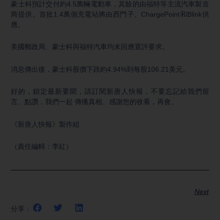
豪士科預計交付約4.5萬輛電動車，其餘的由福特等主流汽車製造
商提供。首批1.4萬個充電站將由西門子、ChargePoint和Blink供
應。
美國郵政局、豪士科與福特汽車均未回應置評要求。
消息傳出後，豪士科股價下跌約4.94%到每股106.21美元。
好的，鎖定最新要聞，請訂閱新唐人快報，不要忘記給我們留
言、點讚，我們一起 傳播真相。感謝您的收看，再會。
《新唐人快報》製作組
（責任編輯：李紅）
Next
分享：