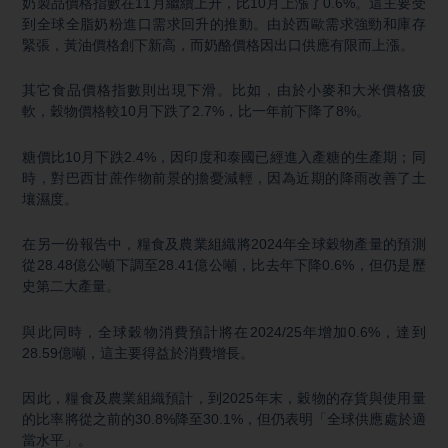
奶製品價格指數在11月繼續上升，比10月上漲了0.6%。這主要受
到全球全脂奶粉進口需求回升的推動。由於西歐需求強勁和庫存
緊張，黃油價格創下新高，而奶酪價格因出口供應有限而上漲。
其它食品價格指數則出現下滑。比如，由於小麥和大米價格疲
軟，穀物價格較10月下跌了2.7%，比一年前下降了8%。
糖價比10月下跌2.4%，因印度和泰國已經進入產糖的生產期；同
時，對巴西甘蔗作物前景的擔憂減輕，因為近期的降雨改善了土
壤濕度。
在另一份報告中，糧食及農業組織將2024年全球穀物產量的預測
從28.48億公噸下調至28.41億公噸，比去年下降0.6%，但仍是歷
史第二大產量。
與此同時，全球穀物消費預計將在2024/25年增加0.6%，達到
28.59億噸，這主要得益於消費增長。
因此，糧食及農業組織預計，到2025年末，穀物的存貨與使用量
的比率將從之前的30.8%降至30.1%，但仍表明「全球供應處於適
當水平」。