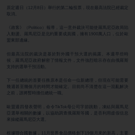
原定週日（12月8日）舉行的第二輪投票，現在最高法院已經裁定
取消。
《政客》（Politico）報導，這一意外裁決可能使羅馬尼亞政局陷
入動盪。羅馬尼亞是北約重要成員國，擁有1900萬人口，位於歐
盟東部邊緣。
但最高法院的裁決是基於對外國干預大選的揭露。本週早些時
候，羅馬尼亞政府解密了情報文件，文件強烈暗示存在由俄羅斯
支持的選舉干預活動。
下一任總統的首要任務原本是任命一位新總理，但現在可能需要
幾週甚至幾個月的時間才能確定。目前尚不清楚在這一混亂解決
之前，誰將暫時擔任總統一職。
歐盟週四發表聲明，命令TikTok母公司字節跳動，凍結與羅馬尼
亞選舉相關的數據，以協助調查俄羅斯等國，是否利用虛假信息
來操縱羅馬尼亞大選。
根據聯合國數據，11月世界食品價格創下19個月來的新高，主要