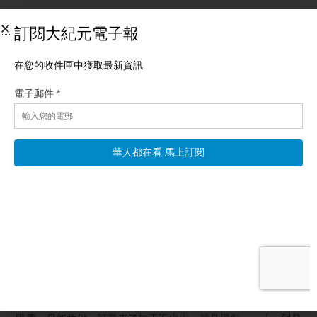
中國經濟今年進一步惡化，浙江服裝廠老闆紛紛跑路，因為看不
到前途。到底發生了什麼呢？
【浙江服裝廠現倒閉潮 老闆：今年真難】
中國大陸經濟惡化，小微企業更是苦不堪言。近日網上曝出，浙
江許村鎮僅一個月就有26家服裝廠老闆跑路。業內人士感嘆，企
業看不到前途，形勢嚴峻。
12月2日，浙江嘉興海寧許村鎮多個村被曝服裝廠倒閉，老闆跑
路、員工被拖欠工資。
有網民稱，浙江許村鎮有26家服裝廠老闆跑路，現在服裝廠行情
不好，昨天晚上還開工生產呢，今天老闆就直接消失跑路了。有
服裝廠合作商也表示，現在好多廠倒閉了，老闆發不起工資跑
路，還有員工被逼得想跳樓。
曾在浙江嘉興開服裝廠的邵先生對大紀元表示，「維持一個小
廠，成本極高，尤其是製造業利潤低。每年冬季和夏季政府還要