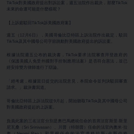
TikTok對美國政府提出對訴訟案，週五法院作出裁決，那麼TikTok
未來的命運可能是什麼樣呢？
【上訴庭駁回TikTok訴美國政府案】
週五（12月6日），美國哥倫比亞特區上訴法院作出裁定，駁回
TikTok及其中國母公司字節跳動對美國政府提出的訴訟案。
根據法院週五公布的裁決書，TikTok要求法院審查拜登政府的
《保護美國人免受外國對手控制應用法案》是否符合憲法，並已
經安排雙方律師進行了辯論。
「經考慮，根據當日提交的法院意見，本院命令並判決駁回審查
請求。」裁決書寫道。
哥倫比亞特區上訴法院從9月起，開始聽取TikTok及其中國母公司
對美國政府提起的上訴案。
負責此案的三名法官分別是奧巴馬總統任命的首席法官斯里‧斯里
尼瓦桑（Sri Srinivasan）、川普（特朗普）任命的法官內奧米‧拉
奧（Neomi Rao）和里根任命的法官道格拉斯‧金斯伯格