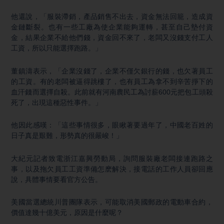
他還說，「服裝滯銷，產品銷售不出去，資金無法回籠，造成資
金鏈斷裂。也有一些工廠為使企業能夠運轉，甚至自己墊付資
金，結果企業不給他們錢，資金回不來了，老闆又沒錢支付工人
工資，所以只能選擇跑路。」
董鎮濤表示，「企業沒錢了，企業不僅欠銀行的錢，也欠著員工
的工資。有的老闆被逼得跳樓了，也有員工為拿不到辛苦掙下的
血汗錢而選擇自殺。此前就有河南農民工為討薪600元把包工頭殺
死了，出現這種惡性事件。」
他因此感嘆：「這些事情很多，眼瞅著要過年了，中國老百姓的
日子真是艱難，形勢真的很嚴峻！」
大紀元記者致電浙江嘉興勞動局，詢問服裝廠老闆接連跑路之
事，以及拖欠員工工資準備怎麽解決，接電話的工作人員卻回應
說，具體事情要看官方公告。
美國當選總統川普團隊表示，可能取消美國郵政的電動車合約，
價值達幾十億美元，原因是什麼呢？