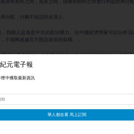
在政府和居民之間，貧富之間，債務和槓桿之間進行利益的再分
成再分配，付鵬不敢説的太深入。
因，我個人認為是中共的政治壓力。在中國經濟學家可以分析現
束，不能夠超越官方既定政策的架構。」
年中國房地產市場的上漲主要建立在人口紅利和槓桿的放大作用這
曾是中國消費主力的「80後」這一代人不再具有消費能力，經
缺乏高福利支持，中國居民的實際槓桿率已接近極限，再通過
言，中國的重中之重還是在於刺激消費，也就是直接對中低收入
而且中共必須要擴大社會保障的覆蓋範圍，從而釋放家庭的消費
接改善中國大陸居民的收入。」
而言，中國需要進行收入再分配的改革，提高工人階層的收入水