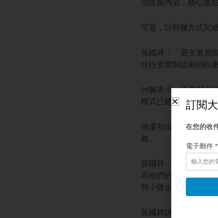
須提振內需，核心是
可是，以何種方式完
孫國祥：「最主要原
往往受體制話術的約
付鵬表示，過去20
模式已經難以為繼。當
他還指出，由於背後
效。
孫國祥：「就短期而
高他們的消費能力。
持小微企業，從而間
孫國祥說，就中長期