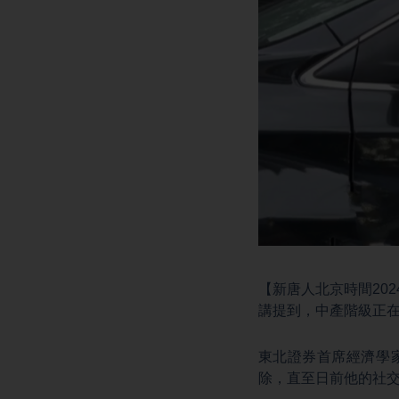
【新唐人北京時間202
講提到，中產階級正
東北證券首席經濟學
除，直至日前他的社