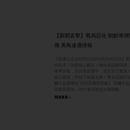
【新聞直擊】戰局惡化 朝鮮導彈
俄 美鳥速通情報
【新唐人北京時間2026年08月06日訊】
待批准？伊朗核心斷訊！總統承認難溝通
軍事升級，美烏再度聯手；漢光首日驚魂！F
衝出跑道；竹知了刷爆全網！華為急關評論
爾木茲露曙光 伊朗高層現異象】 霍爾木
望重新開放，但中東局勢仍充滿變數。
阅读更多 »