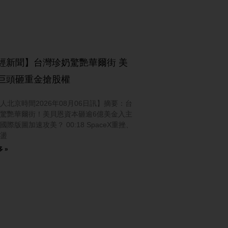
經新聞】台灣珍奶驚艷華爾街 美
巨頭砸重金搶股權
人北京時間2026年08月06日訊】摘要：台
驚艷華爾街！美貝恩資本砸逾6億美金入主
國際版圖加速攻美？ 00:18 SpaceX重挫、
盪
 »