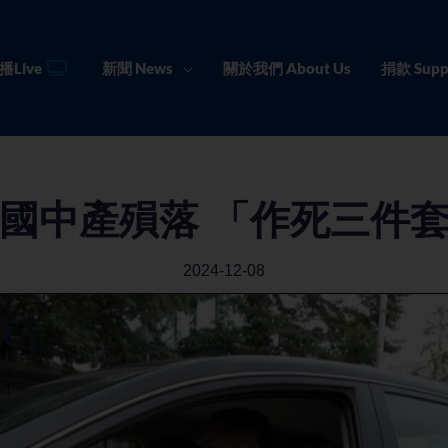
播Live
新聞 News
關於我們 About Us
捐款 Supp
國中產殞落 「作死三件
2024-12-08