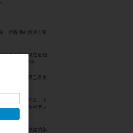
配。
象，但提供的解決方案
兩個基礎上。現在這個
濟壓力便迅速顯現。
加槓桿刺激經濟已難奏
群體提供現金補貼，提
潛力。也必須要精準扶
準，減少資本收益的集