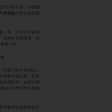
2019年以來，中國總
中產階級
已經在節衣縮
遞，而「今年的大麻煩
。「這兩年底層慢慢『拼
衝擊最大的。」
形象。
、消費力和社會地位上
房地產市場低迷、投資
就長期而言，如果中國
國國內經濟的增長和穩
要想解決這個難題就必