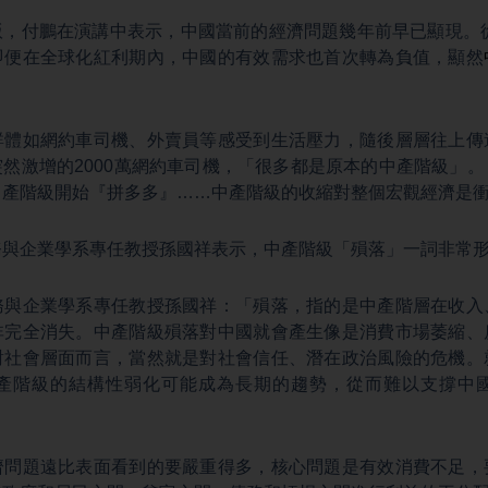
，付鵬在演講中表示，中國當前的經濟問題幾年前早已顯現。從
即便在全球化紅利期內，中國的有效需求也首次轉為負值，顯然
群體如網約車司機、外賣員等感受到生活壓力，隨後層層往上傳
然激增的2000萬網約車司機，「很多都是原本的中產階級」
中產階級開始『拼多多』……中產階級的收縮對整個宏觀經濟是
務與企業學系專任教授孫國祥表示，中產階級「殞落」一詞非常
務與企業學系專任教授孫國祥：「殞落，指的是中產階層在收入
非完全消失。中產階級殞落對中國就會產生像是消費市場萎縮、
對社會層面而言，當然就是對社會信任、潛在政治風險的危機。
產階級的結構性弱化可能成為長期的趨勢，從而難以支撐中
濟問題遠比表面看到的要嚴重得多，核心問題是有效消費不足，