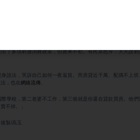
收入人群和降低中低收入人群的賦稅。其次就是構建更加公平的
，國企改革，打破經濟依賴房地產的結構性問題等。
我們可以看到中共面臨像是政治惰性、利益集團阻力以及經濟放
認為的措施中共並不容易達到。」
推出了多項刺激消費政策，但效果不彰。有民眾怒斥：天天說刺
現身說法，哭訴自己如何一夜返貧。而房貸近千萬、配偶不上班
說法，也在
網絡流傳
。
國際學校，第二老婆不工作，第三個就是你還在貸款買房。他們
產賣不掉。」
 後製/高玉