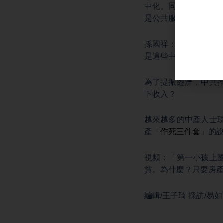
中化。同時要提高高
是公共服務要均等化
孫國祥：「不過呢，
是這些中長期我個人
為了提振經濟，中共
下收入？
越來越多的中產人士
產「
作死三件套
」的
視頻：「第一小孩上
貧。為什麼？只要房
編輯/王子琦 採訪/易如