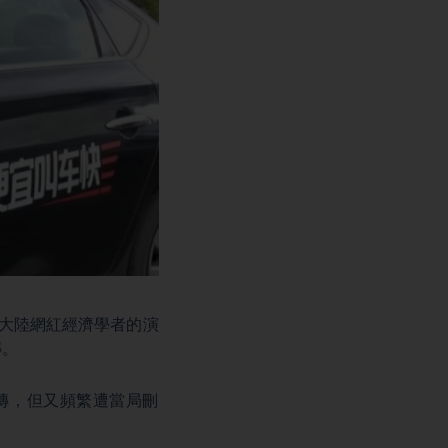
大陸網紅經濟學者的演
傳。
傳，但又頻繁遭當局刪