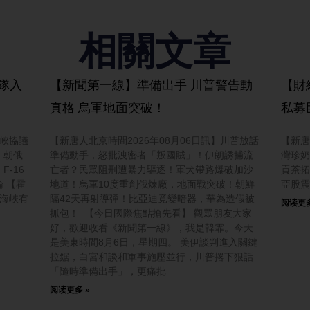
相關文章
隊入
【新聞第一線】準備出手 川普警告動
【財
真格 烏軍地面突破！
私募
霍峽協議
【新唐人北京時間2026年08月06日訊】川普放話
【新唐
；朝俄
準備動手，怒批洩密者「叛國賊」！伊朗誘捕流
灣珍奶
-16
亡者？民眾阻刑遭暴力驅逐！軍犬帶路爆破加沙
貢茶拓
 【霍
地道！烏軍10度重創俄煉廠，地面戰突破！朝鮮
亞股震
茲海峽有
隔42天再射導彈！比亞迪竟變暗器，華為造假被
阅读更多
抓包！ 【今日國際焦點搶先看】 觀眾朋友大家
好，歡迎收看《新聞第一線》，我是韓霏。今天
是美東時間8月6日，星期四。 美伊談判進入關鍵
拉鋸，白宮和談和軍事施壓並行，川普撂下狠話
「隨時準備出手」，更痛批
阅读更多 »