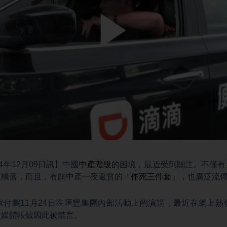
Play
Video
4年12月09日訊】中國
中產階級
的困境，最近受到關注。不僅有
在殞落，而且，有關中產一夜返貧的「
作死三件套
」，也廣泛流
家付鵬11月24日在匯豐集團內部活動上的演講，最近在網上熱
交媒體帳號因此被禁言。