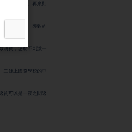
社會保障制度。再來則
緩等等的掣肘，導致的
激消費，怎麼不刺激一
、二娃上國際學校的中
返貧可以是一夜之間返