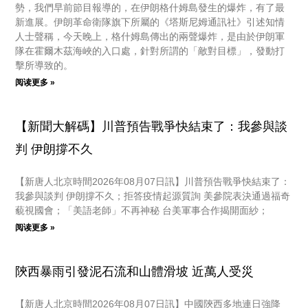
勢，我們早前節目報導的，在伊朗格什姆島發生的爆炸，有了最
新進展。伊朗革命衛隊旗下所屬的《塔斯尼姆通訊社》引述知情
人士聲稱，今天晚上，格什姆島傳出的兩聲爆炸，是由於伊朗軍
隊在霍爾木茲海峽的入口處，針對所謂的「敵對目標」，發動打
擊所導致的。
阅读更多 »
【新聞大解碼】川普預告戰爭快結束了：我參與談
判 伊朗撐不久
【新唐人北京時間2026年08月07日訊】川普預告戰爭快結束了：
我參與談判 伊朗撐不久；拒答疫情起源質詢 美參院表決通過福奇
藐視國會；「美語老師」不再神秘 台美軍事合作揭開面紗；
阅读更多 »
陝西暴雨引發泥石流和山體滑坡 近萬人受災
【新唐人北京時間2026年08月07日訊】中國陝西多地連日強降