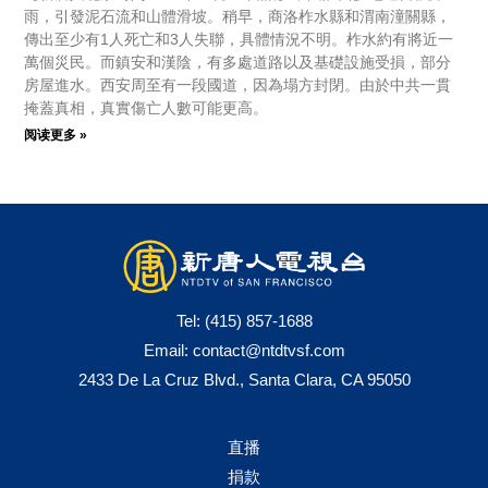
雨，引發泥石流和山體滑坡。稍早，商洛柞水縣和渭南潼關縣，
傳出至少有1人死亡和3人失聯，具體情況不明。柞水約有將近一
萬個災民。而鎮安和漢陰，有多處道路以及基礎設施受損，部分
房屋進水。西安周至有一段國道，因為塌方封閉。由於中共一貫
掩蓋真相，真實傷亡人數可能更高。
阅读更多 »
Tel:
(415) 857-1688
Email:
contact@ntdtvsf.com
2433 De La Cruz Blvd., Santa Clara, CA 95050
直播
捐款