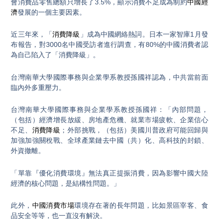
會消費品零售總額只增長了3.5%，顯示消費不足成為制約
中國經
濟
發展的一個主要因素。
近三年來，「
消費降級
」成為中國網絡熱詞。日本一家智庫1月發
布報告，對3000名中國受訪者進行調查，有80%的中國消費者認
為自己陷入了「消費降級」。
台灣南華大學國際事務與企業學系教授孫國祥認為，中共當前面
臨內外多重壓力。
台灣南華大學國際事務與企業學系教授孫國祥：「內部問題，
（包括）經濟增長放緩、房地產危機、就業市場疲軟、企業信心
不足、
消費降級
；外部挑戰，（包括）美國川普政府可能回歸與
加強加強關稅戰、全球產業鏈去中國（共）化、高科技的封鎖、
外資撤離。
「單靠『優化消費環境』無法真正提振消費，因為影響中國大陸
經濟的核心問題，是結構性問題。」
此外，
中國消費市場
環境存在著的長年問題，比如景區宰客、食
品安全等等，也一直沒有解決。