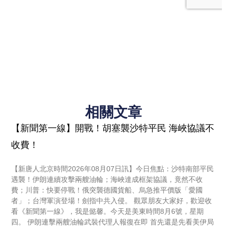
相關文章
【新聞第一線】開戰！胡塞襲沙特平民 海峽協議不
收費！
【新唐人北京時間2026年08月07日訊】今日焦點：沙特南部平民
遇襲！伊朗連續攻擊兩艘油輪；海峽達成框架協議，竟然不收
費；川普：快要停戰！俄突襲德國貨船、烏急推平價版「愛國
者」；台灣軍演登場！劍指中共入侵。 觀眾朋友大家好，歡迎收
看《新聞第一線》，我是懿馨。今天是美東時間8月6號，星期
四。 伊朗連擊兩艘油輪武裝代理人報復在即 首先還是先看美伊局