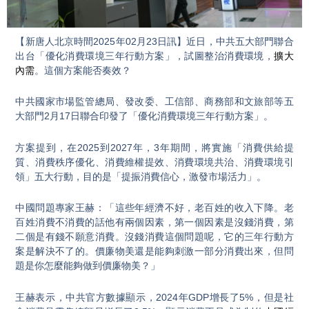
Video
【新唐人北京時間2025年02月23日訊】近日，中共五大部門聯合
出台「優化消費環境三年行動方案」，試圖整治消費環境，
擴大
內需
。這個方案能否奏效？
中共國家市場監管總局、發改委、工信部、商務部和文旅部等五
大部門2月17日聯合印發了「優化消費環境三年行動方案」。
方案提到，在2025到2027年，3年期間，將實施「消費供給提
質、消費秩序優化、消費維權提效、消費環境共治、消費環境引
領」五大行動，目的是「提振消費信心，激發市場活力」。
中國問題專家王赫：「這些年經濟不好，老百姓的收入下降。老
百姓消費不消費的話他有兩個因素，第一個因素是沒錢消費，第
二個是有錢不願意消費。沒錢消費這個問題呢，它的三年行動方
案是解決不了的。價廉物美還是能夠刺激一部分消費出來，但問
題是你怎麼能夠做到價廉物美？」
王赫表示，中共官方數據顯示，2024年GDP增長了5%，但是社