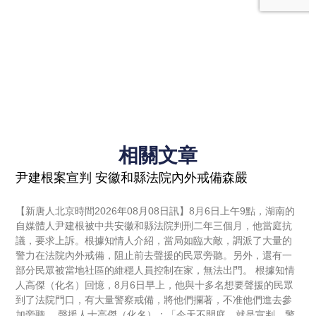
相關文章
尹建根案宣判 安徽和縣法院內外戒備森嚴
【新唐人北京時間2026年08月08日訊】8月6日上午9點，湖南的
自媒體人尹建根被中共安徽和縣法院判刑二年三個月，他當庭抗
議，要求上訴。根據知情人介紹，當局如臨大敵，調派了大量的
警力在法院內外戒備，阻止前去聲援的民眾旁聽。另外，還有一
部分民眾被當地社區的維穩人員控制在家，無法出門。 根據知情
人高傑（化名）回憶，8月6日早上，他與十多名想要聲援的民眾
到了法院門口，有大量警察戒備，將他們攔著，不准他們進去參
加旁聽。 聲援人士高傑（化名）：「今天不開庭，就是宣判。警