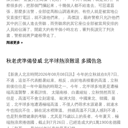
察很多的，把那個門攔起來，十幾個人都不給進去。可惡還囂
張，那麼多法警，全部從馬鞍山調過來的。有些人就是被當地公
安直接打電話，就不讓他們來。」 高傑說，最終警察只允許他們
其中的三個人進去旁聽，而旁聽席的其它座位全部被當局安排的
人員給佔滿了。開庭大約有半個小時左右，審判長讀完了判決
書，警察就將尹建根帶走了。
阅读更多 »
秋老虎準備發威 北半球熱浪難退 多國告急
【新唐人北京時間2026年08月08日訊】今年的立秋就在8月7日。
不過，這並不代表酷暑結束。相反，由於地表積蓄的高溫，立秋
前後往往是一年中最熱的時期之一。今年，北半球多地更是遭極
端高溫襲擊，來看詳情。 太陽南移、白晝縮短，立秋悄然而至，
但是，高溫可不會立刻退場。 歐洲大陸、中國東北、韓國。最
近，北半球多地遭遇極端高溫，不僅人們尋求水源避暑，就連水
牛也抵抗不住，躺在泥水裡降溫。 持續高溫不只讓人感到不適，
也是對身體健康的考驗，尤其是75歲以上的長者。今年夏天，極
端熱浪席捲德國，截止到7月26日，已經造成大約1萬1900名德國