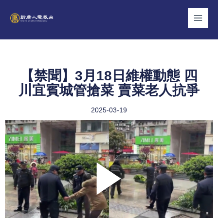
Skip
to
content
【禁聞】3月18日維權動態 四
川宜賓城管搶菜 賣菜老人抗爭
2025-03-19
Play