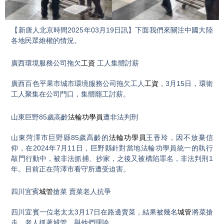
Video
【新唐人北京時間2025年03月19日訊】下面我們來關注中國大陸
各地民眾維權的情況。
廣西環境服務公司拖欠
工資
工人集體討薪
廣西百色平果市城市環境服務公司拖欠工人
工資
，3月15日，環衛
工人聚集在公司門口，集體罷工討薪。
山東巨野85歲高齡
法輪功學員
遭非法判刑
山東菏澤市巨野縣85歲高齡的
法輪功學員
王香玲，因不放棄信
仰，在2024年7月11日，巨野縣針對當地法輪功學員統一的執行
敲門行動中，被非法抓捕、抄家，之後又被構陷罪名，非法判刑1
年。目前正在菏澤市看守所遭受迫害。
四川宜賓
城管
搶菜 賣菜老人抗爭
四川宜賓一位老太太3月17日在路邊賣菜，結果被幾名
城管
將菜搶
走，老人抓著城管，與他們理論。