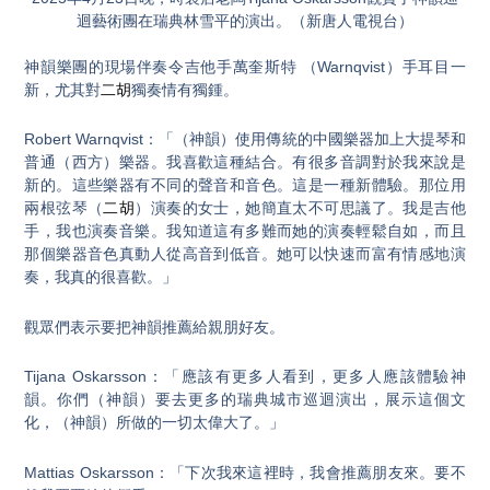
迴藝術團在瑞典林雪平的演出。（新唐人電視台）
神韻樂團的現場伴奏令吉他手萬奎斯特 （Warnqvist）手耳目一
新，尤其對
二胡
獨奏情有獨鍾。
Robert Warnqvist：「（神韻）使用傳統的中國樂器加上大提琴和
普通（西方）樂器。我喜歡這種結合。有很多音調對於我來說是
新的。這些樂器有不同的聲音和音色。這是一種新體驗。那位用
兩根弦琴（
二胡
）演奏的女士，她簡直太不可思議了。我是吉他
手，我也演奏音樂。我知道這有多難而她的演奏輕鬆自如，而且
那個樂器音色真動人從高音到低音。她可以快速而富有情感地演
奏，我真的很喜歡。」
觀眾們表示要把神韻推薦給親朋好友。
Tijana Oskarsson：「應該有更多人看到，更多人應該體驗神
韻。你們（神韻）要去更多的瑞典城市巡迴演出，展示這個文
化，（神韻）所做的一切太偉大了。」
Mattias Oskarsson：「下次我來這裡時，我會推薦朋友來。要不