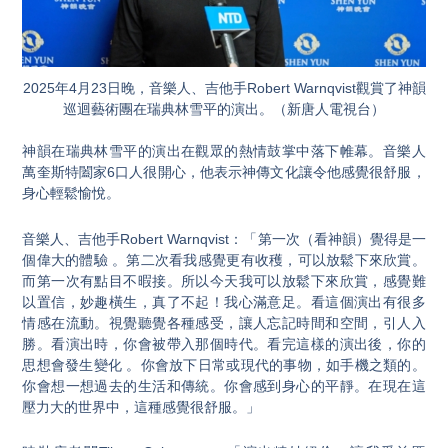
2025年4月23日晚，音樂人、吉他手Robert Warnqvist觀賞了神韻
巡迴藝術團在瑞典林雪平的演出。（新唐人電視台）
神韻在瑞典林雪平的演出在觀眾的熱情鼓掌中落下帷幕。音樂人
萬奎斯特闔家6口人很開心，他表示神傳文化讓令他感覺很舒服，
身心輕鬆愉悅。
音樂人、吉他手Robert Warnqvist：「第一次（看神韻）覺得是一
個偉大的體驗 。第二次看我感覺更有收穫，可以放鬆下來欣賞。
而第一次有點目不暇接。所以今天我可以放鬆下來欣賞，感覺難
以置信，妙趣橫生，真了不起！我心滿意足。看這個演出有很多
情感在流動。視覺聽覺各種感受，讓人忘記時間和空間，引人入
勝。看演出時，你會被帶入那個時代。看完這樣的演出後，你的
思想會發生變化 。你會放下日常或現代的事物，如手機之類的。
你會想一想過去的生活和傳統。你會感到身心的平靜。在現在這
壓力大的世界中，這種感覺很舒服。」