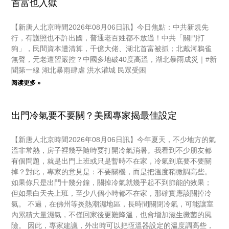
首富也入獄
【新唐人北京時間2026年08月06日訊】今日焦點：中共新規先
行，有護照也不許出國，普通老百姓都不放過！中共「關門打
狗」，民間資本遭清算，千億大佬、湖北首富被抓；北戴河鴉雀
無聲，元老遭習嚴控？中國多地破40度高溫，湖北暴雨成災｜#新
聞第一線 湖北暴雨肆虐 洪水灌城 民眾受困
阅读更多 »
出門冷氣要不要關？美國專家揭最佳設定
【新唐人北京時間2026年08月06日訊】今年夏天，不少地方的氣
溫非常熱，房子裡幾乎隨時要打開冷氣消暑。我看到不少朋友都
有個問題，就是出門上班或只是暫時不在家，冷氣到底要不要關
掉？對此，專家的意見是：不要關機，而是把溫度稍微調高些。
如果你只是出門十幾分鐘，關掉冷氣就幾乎起不到節能的效果；
但如果白天去上班，至少八個小時都不在家，那確實應該關掉冷
氣。 不過，在佛州等炎熱潮濕地區，長時間關閉冷氣，可能讓室
內累積大量濕氣，不僅回家後更難降溫，也會增加滋生黴菌的風
險。 因此，專家建議，外出時可以把恆溫器設定的溫度調高些，