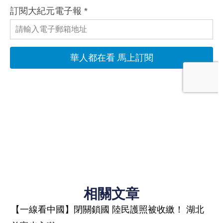
相關文章
【一線看中國】閉關鎖國 陸民護照被收繳！ 湖北