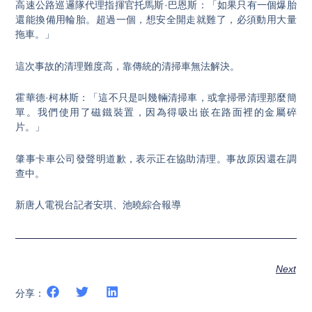
高速公路巡邏隊代理指揮官托馬斯·巴恩斯：「如果只有一個爆胎
還能換備用輪胎。超過一個，想安全開走就難了，必須動用大量
拖車。」
這次事故的清理難度高，靠傳統的清掃車無法解決。
霍華德·柯林斯：「這不只是叫幾輛清掃車，或拿掃帚清理那麼簡
單。我們使用了磁鐵裝置，因為得吸出嵌在路面裡的金屬碎
片。」
肇事卡車公司發聲明道歉，表示正在協助清理。事故原因還在調
查中。
新唐人電視台記者安琪、池曉綜合報導
Next
分享：