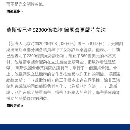
而不是完全關掉冷氣。
阅读更多 »
萬斯報已查$2300億欺詐 籲國會更嚴苛立法
【新唐人北京時間2026年08月06日訊】週三（8月5日），美國副
總統萬斯跟部分國會議員舉行了反欺詐圓桌會議。他表示，目前
已經查明了2300億美元欺詐款項，阻止了560億美元的不當支
付。他還請求國會能夠在立法層面更嚴苛些，把欺詐者送進監
獄。 萬斯跟國會參眾兩院的議員們，舉行了一個圓桌會議。會
上，他强調跟立法機構的合作是推進反欺詐工作的關鍵。 美國副
總統萬斯：「（反欺詐組）的工作根本上存在局限性，除非眾議
院和參議院的同僚能跟我們合作，（為反欺詐立法）。」 萬斯
說，欺詐造成了雙重傷害，損害了納稅人的利益，傷害著依賴於
援助的弱勢群體的利益。
阅读更多 »