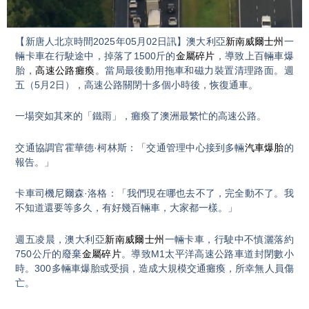
Video
【新唐人北京時間2025年05月02日訊】澳大利亞
新南威爾士州
一
輛卡車在行駛途中，掉落了1500斤的
金屬碎片
，導致上百輛車爆
胎，
高速公路癱瘓
。當局最後動用拖車和磁力裝置清理路面。週
五（5月2日），高速公路關閉十多個小時後，恢復通車。
一場突如其來的「鐵雨」，癱瘓了澳洲最繁忙的高速公路。
交通協調官霍華德·柯林斯：「交通管理中心接到多輛
汽車爆胎
的
報告。」
卡車司機尼爾森·洛格：「我們現在哪也去不了，完全動不了。我
不知道還要等多久，有好幾百輛車，大家都一樣。」
週五凌晨，澳大利亞
新南威爾士州
一輛卡車，行駛中不慎灑落約
750公斤的廢棄
金屬碎片
。導致M1太平洋高速公路車道封閉數小
時。300多輛車爆胎或受損，造成大規模交通癱瘓，所幸無人員傷
亡。