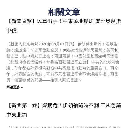
相關文章
【新聞直擊】以軍出手！中東多地爆炸 盧比奧劍指
中俄
【新唐人北京時間2026年08月07日訊】 伊朗傳出爆炸！霍峽告
急；邊談邊打？以軍發動空襲！伊總統爆能源每天巨虧；美再制
裁古巴，駐中俄武官上榜；兩週兩起！中國兒童基因編輯再爆雷
【北戴河晚宴爆猛料！常委當面勸習近平立儲】 中共的北戴河會
議，每年都被外界視為觀察中共高層權力動向的重要窗口。而今
年，外界關注的焦點，可能不只是習近平會不會繼續掌權，而是
另一個更敏感的問題——接班人到底是誰？
阅读更多 »
【新聞第一線】爆病危！伊領袖隨時不測 三國急築
中東北約