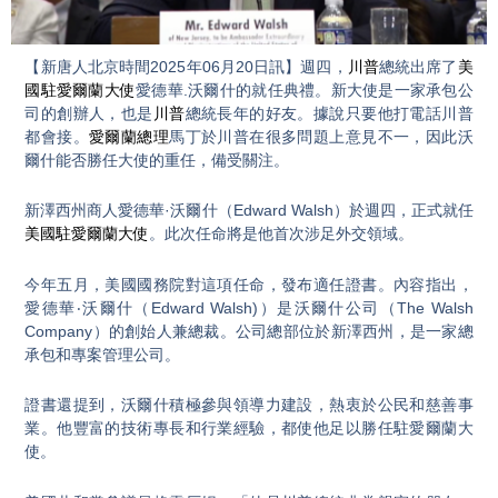
Video
【新唐人北京時間2025年06月20日訊】週四，
川普
總統出席了
美
國駐愛爾蘭大使
愛德華.沃爾什的就任典禮。新大使是一家承包公
司的創辦人，也是
川普
總統長年的好友。據說只要他打電話川普
都會接。
愛爾蘭總理
馬丁於川普在很多問題上意見不一，因此沃
爾什能否勝任大使的重任，備受關注。
新澤西州商人愛德華·沃爾什（Edward Walsh）於週四，正式就任
美國駐愛爾蘭大使
。此次任命將是他首次涉足外交領域。
今年五月，美國國務院對這項任命，發布適任證書。內容指出，
愛德華‧沃爾什（Edward Walsh)）是沃爾什公司（The Walsh
Company）的創始人兼總裁。公司總部位於新澤西州，是一家總
承包和專案管理公司。
證書還提到，沃爾什積極參與領導力建設，熱衷於公民和慈善事
業。他豐富的技術專長和行業經驗，都使他足以勝任駐愛爾蘭大
使。