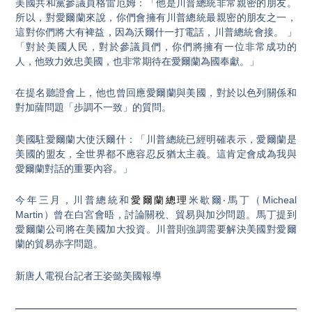
美國共和黨參議員格雷厄姆：「他是川普總統非常親密的朋友。
所以，對愛爾蘭來說，你們會擁有川普總統最親密的朋友之一，
這對你們將大有裨益，因為沃爾什一打電話，川普總統會接。 」
「對於美國人民，對於參議員們，你們將擁有一位非常成功的
人，他致力效忠美國，也非常期待在愛爾蘭為國奉獻。」
在提名聽證會上，他也曾回應愛爾蘭與美國，對於以色列關係和
對加薩問題「步調不一致」的質問。
美國駐愛爾蘭大使沃爾什：「川普總統已經明確表示，愛爾蘭是
美國的盟友，全世界都不應容忍反猶太主義。這肯定會成為我與
愛爾蘭對話的重要內容。」
今年三月，川普總統和
愛爾蘭總理
米歇爾‧馬丁（Micheal
Martin）曾在白宮會晤，討論關稅、貿易與加沙問題。馬丁提到
愛爾蘭公司將在美國加大投資。川普則強調需要解決美國對愛爾
蘭的貿易赤字問題。
新唐人電視台記者王姿懿美國報導