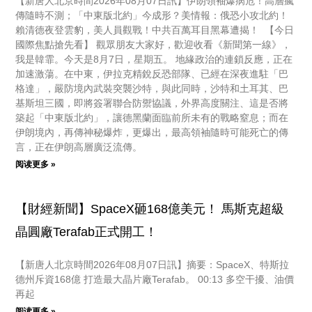
【新唐人北京時間2026年08月07日訊】伊朗領袖爆病危！高層瘋
傳隨時不測；「中東版北約」今成形？美情報：俄恐小攻北約！
賴清德夜登雲豹，美人員觀戰！中共百萬耳目黑幕遭揭！ 【今日
國際焦點搶先看】 觀眾朋友大家好，歡迎收看《新聞第一線》，
我是韓霏。今天是8月7日，星期五。 地緣政治的連鎖反應，正在
加速激蕩。在中東，伊拉克精銳反恐部隊、已經在深夜進駐「巴
格達」，嚴防境內武裝突襲沙特，與此同時，沙特和土耳其、巴
基斯坦三國，即將簽署聯合防禦協議，外界高度關注、這是否將
築起「中東版北約」，讓德黑蘭面臨前所未有的戰略窒息；而在
伊朗境內，再傳神秘爆炸，更爆出，最高領袖隨時可能死亡的傳
言，正在伊朗高層廣泛流傳。
阅读更多 »
【財經新聞】SpaceX砸168億美元！ 馬斯克超級
晶圓廠Terafab正式開工！
【新唐人北京時間2026年08月07日訊】摘要：SpaceX、特斯拉
德州斥資168億 打造最大晶片廠Terafab。 00:13 多空干擾、油價
再起
阅读更多 »