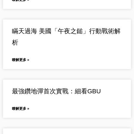
瞞天過海 美國「午夜之鎚」行動戰術解
析
瞭解更多 »
最強鑽地彈首次實戰：細看GBU
瞭解更多 »