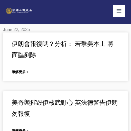
Skip
to
content
June 22, 2025
Page
Page
Page
伊朗會報復嗎？分析： 若擊美本土 將
面臨剷除
瞭解更多 »
美奇襲摧毀伊核武野心 英法德警告伊朗
勿報復
瞭解更多 »