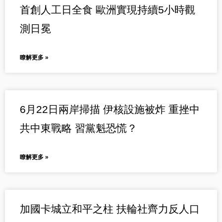
首創人工日全食 歐洲實現持續5小時觀
測日冕
瞭解更多 »
6月22日兩岸掃描 伊核設施被炸 重挫中
共中東戰略 習黨魁恐慌？
瞭解更多 »
加國卡城立和平之柱 扶輪社齊力反人口