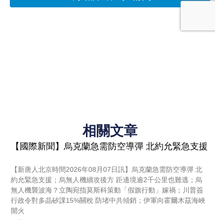
相關文章
【國際新聞】烏克蘭急需防空導彈 北約允緊急支援
【新唐人北京時間2026年08月07日訊】烏克蘭急需防空導彈 北
約允緊急支援；烏無人機續攻後方 距邊境逾2千公里也難逃；烏
無人機襲波海？立陶宛指莫斯科策動「假旗行動」嫁禍；川普簽
行政令對多晶矽課15%關稅 防堵中共傾銷；伊軍向霍爾木茲海峽
開火