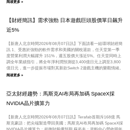
阅读更多 »
【財經簡訊】需求強勁 日本遊戲巨頭股價單日飆升
近5%
【新唐人北京時間2026年08月07日訊】下面請看一組環球財經簡
訊 1、受惠於強勁的軟件需求和美國的關稅退款，任天堂第一季
度營業利潤大幅躍升 151%，週五股價大漲近5%。任天堂同時上
調全年業績指引，將全年淨利潤預測從3,400億日元上調至3,800
億日元，進一步提振市場對其新款Switch 2遊戲主機的樂觀情緒。
阅读更多 »
亞太財經趨勢：馬斯克AI布局再加碼 SpaceX採
NVIDIA晶片擴算力
【新唐人北京時間2026年08月07日訊】Terafab首期斥168億 馬
斯克豪語：把尖端製造帶回美國；馬斯克AI布局再加碼 SpaceX採
NVIDIA晶片擴算力；超微財報優預期 蘇姿丰：資料中心營收明年