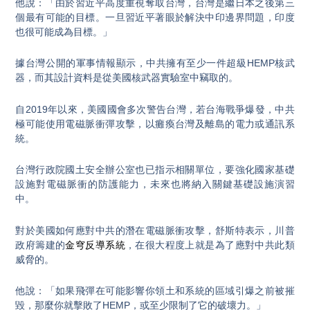
他說：「由於習近平高度重視奪取台灣，台灣是繼日本之後第三
個最有可能的目標。一旦習近平著眼於解決中印邊界問題，印度
也很可能成為目標。」
據台灣公開的軍事情報顯示，中共擁有至少一件超級HEMP核武
器，而其設計資料是從美國核武器實驗室中竊取的。
自2019年以來，美國國會多次警告台灣，若台海戰爭爆發，中共
極可能使用電磁脈衝彈攻擊，以癱瘓台灣及離島的電力或通訊系
統。
台灣行政院國土安全辦公室也已指示相關單位，要強化國家基礎
設施對電磁脈衝的防護能力，未來也將納入關鍵基礎設施演習
中。
對於美國如何應對中共的潛在電磁脈衝攻擊，舒斯特表示，川普
政府籌建的
金穹反導系統
，在很大程度上就是為了應對中共此類
威脅的。
他說：「如果飛彈在可能影響你領土和系統的區域引爆之前被摧
毀，那麼你就擊敗了HEMP，或至少限制了它的破壞力。」