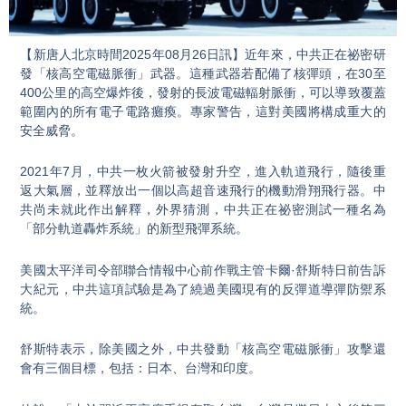
Video
【新唐人北京時間2025年08月26日訊】近年來，中共正在祕密研
發「核高空電磁脈衝」武器。這種武器若配備了核彈頭，在30至
400公里的高空爆炸後，發射的長波電磁輻射脈衝，可以導致覆蓋
範圍內的所有電子電路癱瘓。專家警告，這對美國將構成重大的
安全威脅。
2021年7月，中共一枚火箭被發射升空，進入軌道飛行，隨後重
返大氣層，並釋放出一個以高超音速飛行的機動滑翔飛行器。中
共尚未就此作出解釋，外界猜測，中共正在祕密測試一種名為
「部分軌道轟炸系統」的新型飛彈系統。
美國太平洋司令部聯合情報中心前作戰主管卡爾·舒斯特日前告訴
大紀元，中共這項試驗是為了繞過美國現有的反彈道導彈防禦系
統。
舒斯特表示，除美國之外，中共發動「核高空電磁脈衝」攻擊還
會有三個目標，包括：日本、台灣和印度。