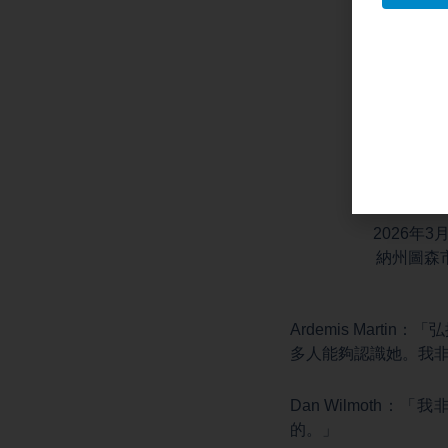
2026年
納州圖森市，
Ardemis Mart
多人能夠認識她。我
Dan Wilmot
的。」