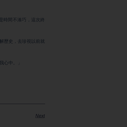
就是時間不湊巧，這次終
去了解歷史，去珍視以前就
在我心中。」
Next