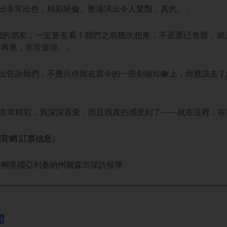
in：「演出非常出色，精彩絕倫。整場演出令人驚豔，真的。」
th：「喔我的朋友，一定要去看！我們之前幾次想來，不是票已售罄，
會再來，非常值得。」
tin：「演出告訴我們，不應只停留在當今的一些刻板印象上，而應該
」
：「演出非常精彩，我深深喜愛，而且我真的感受到了——就在這裡，
韻官網
訂票信息
）
書桐美國亞利桑納州圖森市採訪報導