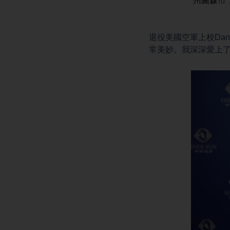
州圖森
市，
退役美國空軍上校Da
常美妙。我深深愛上