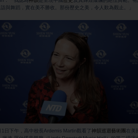
rtin：「我認為
神韻
是呈現中國
歷史
及其輝煌燦爛的絕佳典範。有
造詣與舞蹈，實在美不勝收。那份歷史之美，令人歎為觀止。」
月1日下午，高中校長Ardemis Martin觀看了
神韻巡迴藝術團
在美