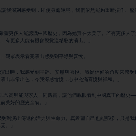
th：「演出讓我深刻感受到，即使身處逆境，我們依然能夠重新振作、
」
tin：「我希望更多人能認識中國歷史，因為她實在太美了。若有更多
望，有更多人能有機會觀賞這精彩的演出。」
涵，觀眾表示看完演出感受到平靜與喜悅。
h：「觀看演出時，我感受到平靜、安慰與喜悅。我從信仰的角度來感
。演出非常出色，令我深感愉悅，心中充滿喜悅與祥和。」
tin：「我非常高興能與家人一同觀賞，讓他們親眼看到中國真正的歷
以前美好的歷史全貌。」
th：「我感受到演出傳遞的活力與生命力。真希望自己也能那樣，只是
享受。」