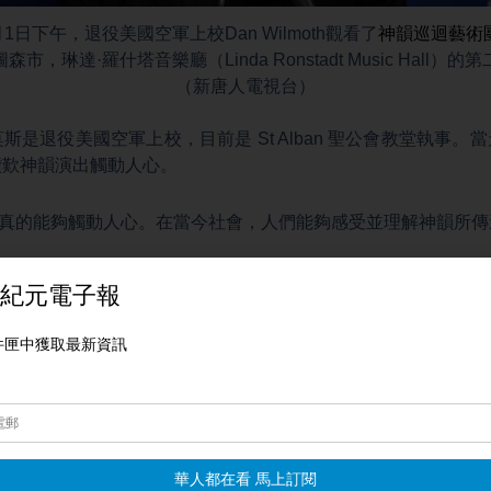
3月1日下午，退役美國空軍上校Dan Wilmoth觀看了
神韻巡迴藝術
市，琳達·羅什塔音樂廳（Linda Ronstadt Music Hall）
（新唐⼈電視台）
·威爾莫斯是退役美國空軍上校，目前是 St Alban 聖公會教堂執
讚歎神韻演出觸動人心。
：「神韻真的能夠觸動人心。在當今社會，人們能夠感受並理解神韻所
 Wilmoth：「演出精彩絕倫，從頭到尾都令人目不轉睛，引人入
都非常精采。整場演出我都非常享受。」