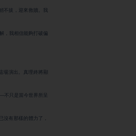
堅韌不拔，迎來救贖。我
人了解，我相信能夠打破偏
受這場演出。真理終將顯
史——不只是當今世界所呈
我已沒有那樣的體力了，