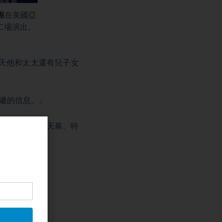
團
在美國亞
的第二場演出。
事。當天他和太太還有兒子女
傳遞的信息。」
勝。舞蹈、動態天幕、特