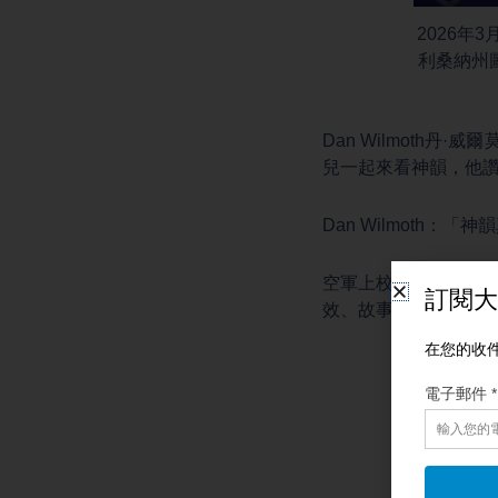
2026年
利桑納州圖森
Dan Wilmoth丹
兒一起來看神韻，他
Dan Wilmoth
空軍上校太太Mary
效、故事情節，一切