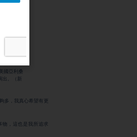
在美國亞利桑
二場演出。（新
夠多，我真心希望有更
」
的事物，這也是我所追求