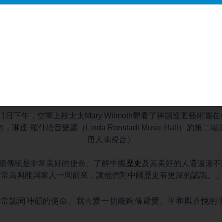
3月1日下午，空軍上校太太Mary Wilmoth觀看了神韻巡迴藝術團
琳達·羅什塔音樂廳（Linda Ronstadt Music Hall）的第
唐⼈電視台）
in：「弘揚傳統是非常美好的使命。了解中國
歷史
及其美好的人還遠遠不
非常高興能與家人一同前來，讓他們對中國歷史有更深的認識。
h：「我非常認同神韻的使命。我喜愛一切能夠傳遞愛、平和與喜悅