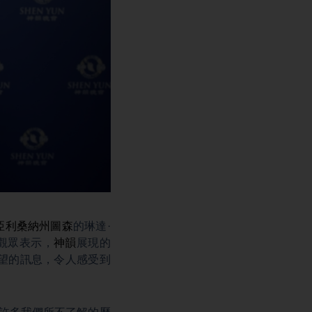
亞利桑納州圖森
的琳達·
出。觀眾表示，
神韻
展現的
望的訊息，令人感受到