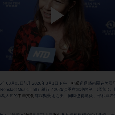
Play
Video
年03月03日訊】2026年3月1日下午，
神韻
巡迴藝術團在美國
Ronstadt Music Hall）舉行了2026演季在當地的第二場演
鮮為人知的
中華文化
輝煌與藝術之美，同時也傳遞愛、平和與希