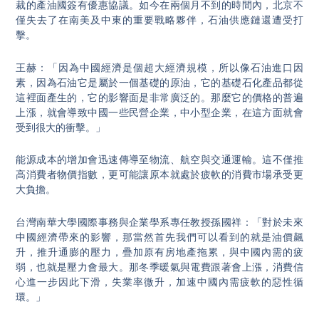
裁的產油國簽有優惠協議。如今在兩個月不到的時間內，北京不
僅失去了在南美及中東的重要戰略夥伴，石油供應鏈還遭受打
擊。
王赫：「因為中國經濟是個超大經濟規模，所以像石油進口因
素，因為石油它是屬於一個基礎的原油，它的基礎石化產品都從
這裡面產生的，它的影響面是非常廣泛的。那麼它的價格的普遍
上漲，就會導致中國一些民營企業，中小型企業，在這方面就會
受到很大的衝擊。」
能源成本的增加會迅速傳導至物流、航空與交通運輸。這不僅推
高消費者物價指數，更可能讓原本就處於疲軟的消費市場承受更
大負擔。
台灣南華大學國際事務與企業學系專任教授孫國祥：「對於未來
中國經濟帶來的影響，那當然首先我們可以看到的就是油價飆
升，推升通膨的壓力，疊加原有房地產拖累，與中國內需的疲
弱，也就是壓力會最大。那冬季暖氣與電費跟著會上漲，消費信
心進一步因此下滑，失業率微升，加速中國內需疲軟的惡性循
環。」