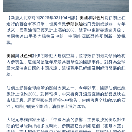
Video
【新唐人北京時間2026年03月04日訊】
美國
和
以色列
對伊朗正在
進行的聯合軍事打擊，也將導致
伊朗原油
出口受損或減弱，今年
以來，國際油價已經累計上漲約20%。隨著中東衝突迅速升級，
美國接連出手委內瑞拉及伊朗，中國能源脈恐將受到新一波挑
戰。
美國
與
以色列
對伊朗發動大規模空襲，並導致伊朗最高領袖哈梅
內伊喪生，這無疑是近年來最具衝擊性的國際事件。對身為全球
最大原油進口國的中國來說，這場戰事已經觸及到經濟發展的紅
線。
油價是影響全球經濟的關鍵因素之一。今年以來，國際油價已經
累計上漲約20%。彭博報導，中東衝突升溫最直接的影響反映在
市場反應。經濟學家在最新報告中警告，伊朗供應全球約5%的石
油，如果伊朗完全斷油，油價會上漲約20%。
大紀元專欄作家王赫：「中國石油的影響，主要取決於美以對伊
朗的戰爭能夠持續多長時間。伊朗說它要封鎖這個（霍爾木茲）