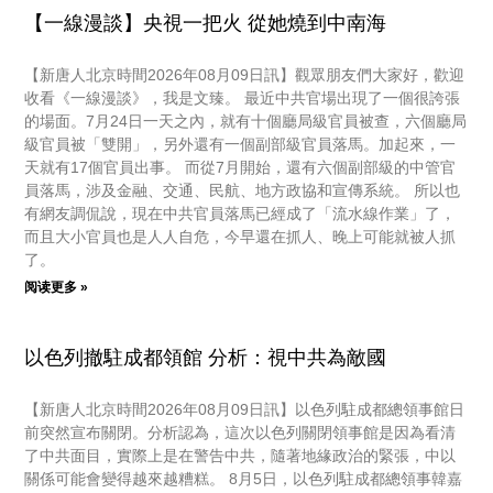
【一線漫談】央視一把火 從她燒到中南海
【新唐人北京時間2026年08月09日訊】觀眾朋友們大家好，歡迎
收看《一線漫談》，我是文臻。 最近中共官場出現了一個很誇張
的場面。7月24日一天之內，就有十個廳局級官員被查，六個廳局
級官員被「雙開」，另外還有一個副部級官員落馬。加起來，一
天就有17個官員出事。 而從7月開始，還有六個副部級的中管官
員落馬，涉及金融、交通、民航、地方政協和宣傳系統。 所以也
有網友調侃說，現在中共官員落馬已經成了「流水線作業」了，
而且大小官員也是人人自危，今早還在抓人、晚上可能就被人抓
了。
阅读更多 »
以色列撤駐成都領館 分析：視中共為敵國
【新唐人北京時間2026年08月09日訊】以色列駐成都總領事館日
前突然宣布關閉。分析認為，這次以色列關閉領事館是因為看清
了中共面目，實際上是在警告中共，隨著地緣政治的緊張，中以
關係可能會變得越來越糟糕。 8月5日，以色列駐成都總領事韓嘉