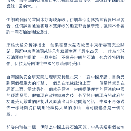
海峽，而中國的石油進口40%要經過這個海峽，這樣對中國的影
響就非常的大。」
伊朗威脅關閉霍爾木茲海峽海峽，伊朗革命衛隊指揮官賈巴里警
告，任何試圖通過霍爾木茲海峽的船隻都會被擊毀，強調不會容
許一滴石油從地區流出。
摩根大通分析師指出，如果霍爾木茲海峽因中東衝突而完全關
閉，那麼中東產油國或許只能繼續生產「最多25天」。 作為全球
石油運輸的咽喉，一旦中斷，不僅是伊朗的石油，包含沙特阿拉
伯、伊拉克等國運往中國的原油都將受阻。
台灣國防安全研究院助理研究員鍾志東：「對中國來講，目前受
到兩個很重大的打擊，一個是在地緣政治上面，一個當然就是在
經濟上面。當然另外一個就是原油，伊朗提供便宜的原油給中國
的經濟發展。假如現在政權轉移之後，甚至於伊朗現有的政府的
功能受到嚴重的限制以及原油出口出現問題的話，中國不再像過
去一樣能夠從伊朗那邊獲得大量的原油，這可能也會是一個問
題。」
和委內瑞拉一樣，伊朗是中國主要石油來源，中共與這兩個被制