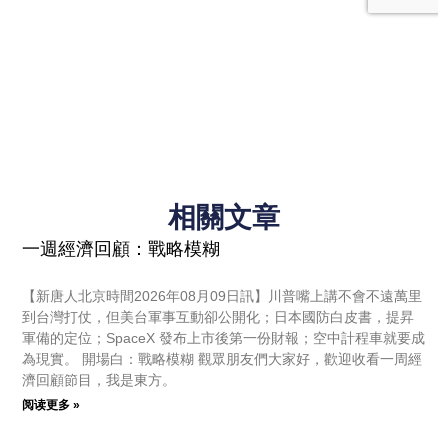
相關文章
一週經濟回顧：戰略模糊
【新唐人北京時間2026年08月09日訊】川普嘴上講不會不遠萬里
到台灣打仗，但美台軍事互動卻公開化；日本國防白皮書，提昇
軍備的定位；SpaceX 發布上市後第一份財報；空中計程車就要成
為現實。 開場白：戰略模糊 觀眾朋友們大家好，歡迎收看一周經
濟回顧節目，我是東方。
阅读更多 »