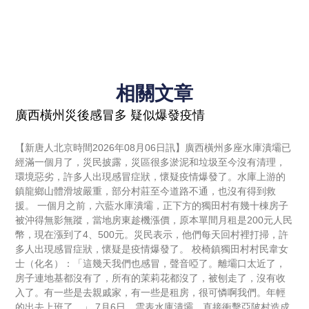
相關文章
廣西橫州災後感冒多 疑似爆發疫情
【新唐人北京時間2026年08月06日訊】廣西橫州多座水庫潰壩已
經滿一個月了，災民披露，災區很多淤泥和垃圾至今沒有清理，
環境惡劣，許多人出現感冒症狀，懷疑疫情爆發了。水庫上游的
鎮龍鄉山體滑坡嚴重，部分村莊至今道路不通，也沒有得到救
援。 一個月之前，六藍水庫潰壩，正下方的獨田村有幾十棟房子
被沖得無影無蹤，當地房東趁機漲價，原本單間月租是200元人民
幣，現在漲到了4、500元。災民表示，他們每天回村裡打掃，許
多人出現感冒症狀，懷疑是疫情爆發了。 校椅鎮獨田村村民韋女
士（化名）：「這幾天我們也感冒，聲音啞了。離壩口太近了，
房子連地基都沒有了，所有的茉莉花都沒了，被刨走了，沒有收
入了。有一些是去親戚家，有一些是租房，很可憐啊我們。年輕
的出去上班了。」 7月6日，雲表水庫潰壩，直接衝擊亞陂村造成