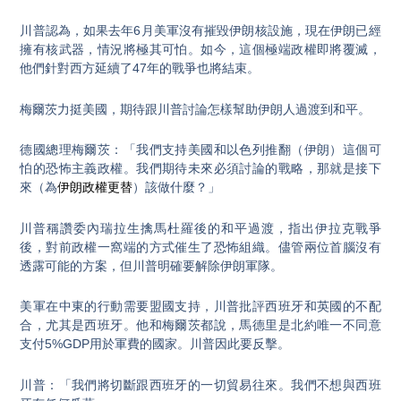
川普認為，如果去年6月美軍沒有摧毀伊朗核設施，現在伊朗已經
擁有核武器，情況將極其可怕。如今，這個極端政權即將覆滅，
他們針對西方延續了47年的戰爭也將結束。
梅爾茨力挺美國，期待跟川普討論怎樣幫助伊朗人過渡到和平。
德國總理梅爾茨：「我們支持美國和以色列推翻（伊朗）這個可
怕的恐怖主義政權。我們期待未來必須討論的戰略，那就是接下
來（為
伊朗政權更替
）該做什麼？」
川普稱讚委內瑞拉生擒馬杜羅後的和平過渡，指出伊拉克戰爭
後，對前政權一窩端的方式催生了恐怖組織。儘管兩位首腦沒有
透露可能的方案，但川普明確要解除伊朗軍隊。
美軍在中東的行動需要盟國支持，川普批評西班牙和英國的不配
合，尤其是西班牙。他和梅爾茨都說，馬德里是北約唯一不同意
支付5%GDP用於軍費的國家。川普因此要反擊。
川普：「我們將切斷跟西班牙的一切貿易往來。我們不想與西班