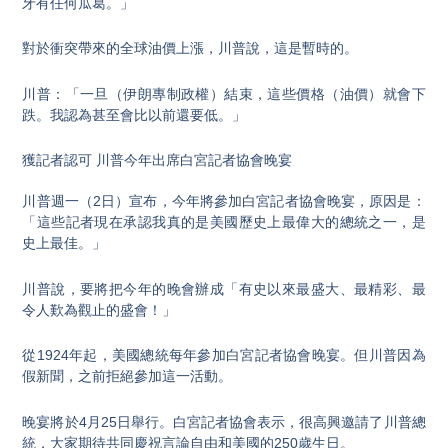
牙有任何瓜葛。」
對於衝突帶來的全球油價上漲，川普說，這是暫時的。
川普：「一旦（伊朗專制政權）結束，這些價格（油價）就會下
跌。我認為甚至會比以前還要低。」
獲記者認可 川普今年出席白宮記者協會晚宴
川普週一（2日）宣布，今年將參加白宮記者協會晚宴，原因是：
「這些記者現在承認我真的是美國歷史上最偉大的總統之一，是
史上最佳。」
川普說，要將把今年的晚會辦成「有史以來最盛大、最精彩、最
令人歎為觀止的盛會！」
從1924年起，美國總統每年參加白宮記者協會晚宴。但川普因為
假新聞，之前拒絕參加這一活動。
晚宴將於4月25日舉行。白宮記者協會表示，很高興邀請了川普總
統，大家期待共同慶祝言論自由和美國的250歲生日。