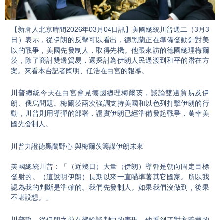
Video
【新唐人北京時間2026年03月04日訊】美國總統川普週二（3月3
日）表示，從伊朗的反擊可以看出，德黑蘭正在準備發動針對美
以的戰爭，美國先發制人，取得先機。他跟來訪的德國總理梅爾
茨，除了商討雙邊貿易，還探討為伊朗人民過渡到和平的潛在方
案。來看本台記者陶明、任浩在白宮的報導。
川普總統今天在白宮會見德國總理梅爾茨，談論雙邊貿易及伊
朗、俄烏問題。梅爾茨兩次強調支持美國和以色列打擊伊朗的行
動，川普則用導彈的部署，證實伊朗已經準備發起戰爭，萬幸美
國先發制人。
川普力證德黑蘭野心 與梅爾茨籌謀伊朗未來
美國總統川普：「（近幾日）大量（伊朗）導彈是朝向固定目標
發射的。（這說明伊朗）長期以來一直瞄準著其它國家。所以我
認為我的判斷是準確的。我們先發制人。如果我們沒做到，後果
不堪設想。」
川普說，從伊朗之前在幾輪談判中的表現，他看到了對方暗藏的