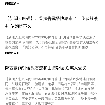
阅读更多 »
【新聞大解碼】川普預告戰爭快結束了：我參與談
判 伊朗撐不久
【新唐人北京時間2026年08月07日訊】川普預告戰爭快結束了：
我參與談判 伊朗撐不久；拒答疫情起源質詢 美參院表決通過福奇
藐視國會；「美語老師」不再神秘 台美軍事合作揭開面紗；
阅读更多 »
陝西暴雨引發泥石流和山體滑坡 近萬人受災
【新唐人北京時間2026年08月07日訊】中國陝西多地連日強降
雨，引發泥石流和山體滑坡。稍早，商洛柞水縣和渭南潼關縣，
傳出至少有1人死亡和3人失聯，具體情況不明。柞水約有將近一
萬個災民。而鎮安和漢陰，有多處道路以及基礎設施受損，部分
房屋進水。西安周至有一段國道，因為塌方封閉。由於中共一貫
掩蓋真相，真實傷亡人數可能更高。