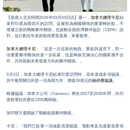
Video
【新唐人北京時間2026年03月03日訊】週一，
加拿大總理卡尼
結
束對印度為期四天的訪問。這被視為兩國關係的重要轉折點，不
僅建立新的戰略夥伴關係，也啟動全面經濟夥伴協定（CEPA）談
判，並計劃在年底前取得實質進展，來看報導。
加拿大總理卡尼
：「這是一次在新的抱負、重點與遠見下，對一
項重要夥伴關係的進一步拓展，也是兩個充滿信心的國家攜手合
作，共同規劃未來發展方向的夥伴關係。」
3月2日，加拿大總理卡尼結束印度訪問時，宣布達成多項協議，
其中最受關注的是一項為期九年、價值26億元的
鈾供應協議
。
根據協議，加拿大公司（Cameco）將在2027至2035年間，向印
度核電站供應近2200萬磅鈾。
加印雙方還開啟了戰略能源夥伴關係。
卡尼：「我們已簽署一項涵蓋清潔能源、電動車及先進製造業領