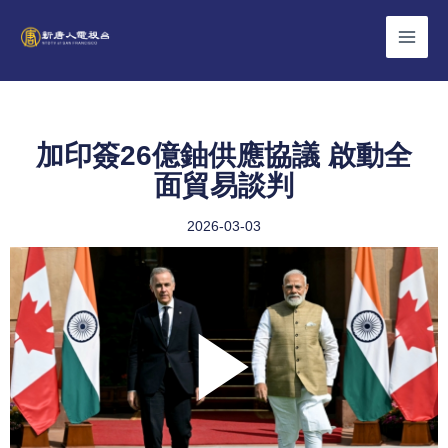
Skip
to
content
加印簽26億鈾供應協議 啟動全
面貿易談判
2026-03-03
Play