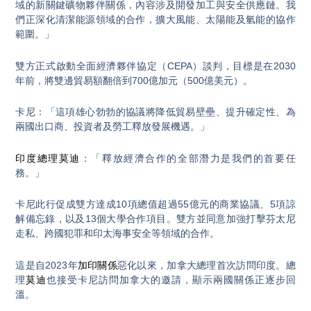
域的新關鍵礦物夥伴關係，內容涉及開發加工與安全供應鏈。我
們正深化清潔能源領域的合作，擴大風能、太陽能及氫能的協作
範圍。」
雙方正式啟動全面經濟夥伴協定（CEPA）談判，目標是在2030
年前，將雙邊貿易額翻倍到700億加元（500億美元）。
卡尼：「這項雄心勃勃的協議將降低貿易壁壘、提升確定性、為
兩國出口商、投資者及勞工釋放發展機遇。」
印度總理
莫迪
：「釋放經濟合作的全部潛力是我們的首要任
務。」
卡尼此行促成雙方達成10項總值超過55億元的商業協議、5項諒
解備忘錄，以及13個大學合作項目。雙方並同意加強打擊芬太尼
走私、跨國犯罪和印太海事安全等領域的合作。
這是自2023年
加印關係
惡化以來，加拿大總理首次訪問印度。總
理
莫迪
也接受卡尼訪問加拿大的邀請，顯示兩國關係正逐步回
溫。