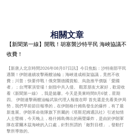
相關文章
【新聞第一線】開戰！胡塞襲沙特平民 海峽協議不
收費！
【新唐人北京時間2026年08月07日訊】今日焦點：沙特南部平民
遇襲！伊朗連續攻擊兩艘油輪；海峽達成框架協議，竟然不收
費；川普：快要停戰！俄突襲德國貨船、烏急推平價版「愛國
者」；台灣軍演登場！劍指中共入侵。 觀眾朋友大家好，歡迎收
看《新聞第一線》，我是懿馨。今天是美東時間8月6號，星期
四。 伊朗連擊兩艘油輪武裝代理人報復在即 首先還是先看美伊局
勢，我們早前節目報導的，在伊朗格什姆島發生的爆炸，有了最
新進展。伊朗革命衛隊旗下所屬的《塔斯尼姆通訊社》引述知情
人士聲稱，今天晚上，格什姆島傳出的兩聲爆炸，是由於伊朗軍
隊在霍爾木茲海峽的入口處，針對所謂的「敵對目標」，發動打
擊所導致的。