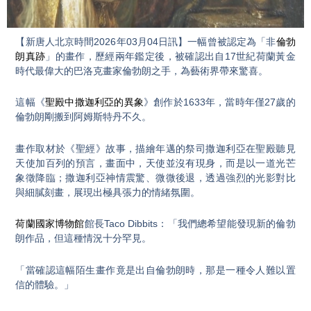
Video
【新唐人北京時間2026年03月04日訊】一幅曾被認定為「非
倫勃
朗真跡
」的畫作，歷經兩年鑑定後，被確認出自17世紀荷蘭黃金
時代最偉大的巴洛克畫家倫勃朗之手，為藝術界帶來驚喜。
這幅《
聖殿中撒迦利亞的異象
》創作於1633年，當時年僅27歲的
倫勃朗剛搬到阿姆斯特丹不久。
畫作取材於《聖經》故事，描繪年邁的祭司撒迦利亞在聖殿聽見
天使加百列的預言，畫面中，天使並沒有現身，而是以一道光芒
象徵降臨；撒迦利亞神情震驚、微微後退，透過強烈的光影對比
與細膩刻畫，展現出極具張力的情緒氛圍。
荷蘭國家博物館
館長Taco Dibbits：「我們總希望能發現新的倫勃
朗作品，但這種情況十分罕見。
「當確認這幅陌生畫作竟是出自倫勃朗時，那是一種令人難以置
信的體驗。」