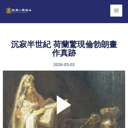
Skip
to
content
沉寂半世紀 荷蘭驚現倫勃朗畫
作真跡
2026-03-03
Play