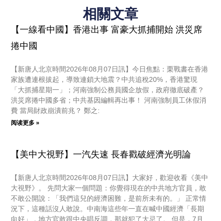
相關文章
【一線看中國】香港出事 富豪大抓捕開始 洪災席
捲中國
【新唐人北京時間2026年08月07日訊】今日焦點：栗戰書在香港
家族遭連根拔起，導致連鎖大地震？中共追稅20%，香港驚現
「大抓捕星期一」；河南強制公務員國企放假，政府徹底破產？
洪災席捲中國多省；中共基因編輯再出事！ 河南強制員工休假消
費 當局財政崩潰前兆？ 鄭之:
阅读更多 »
【美中大視野】一汽失速 長春戳破經濟光明論
【新唐人北京時間2026年08月07日訊】大家好，歡迎收看《美中
大視野》。 先問大家一個問題：你覺得現在的中共地方官員，敢
不敢公開說：「我們這兒的經濟困難，是前所未有的。」 正常情
況下，這種話沒人敢說。中南海這些年一直在喊中國經濟「長期
向好」，地方官敢跟中央唱反調，那就犯了大忌了。 但是，7月