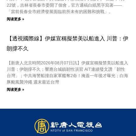
22號，吉林省長春市委開了個會，官方通稿白紙黑字寫著——
「當前長春全市經濟發展面臨前所未有的困難和挑戰」。
阅读更多 »
【透視國際線】伊媒宣稱擬禁美以船進入 川普：伊
朗撐不久
【新唐人北京時間2026年08月07日訊】伊媒宣稱擬禁美以船進入
川普：伊朗撐不久；響應台城鎮韌性演習 AIT連續發文讚「韌性
台灣」；中共海警船撞自家軍艦奪2命！掩蓋一年後才曝光；白海
豚颱風襲沖繩 週末最近台灣
阅读更多 »