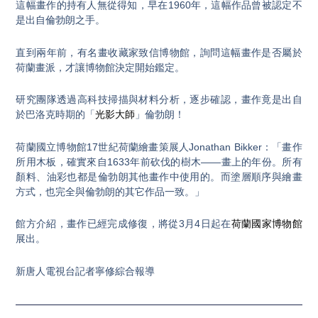
這幅畫作的持有人無從得知，早在1960年，這幅作品曾被認定不
是出自倫勃朗之手。
直到兩年前，有名畫收藏家致信博物館，詢問這幅畫作是否屬於
荷蘭畫派，才讓博物館決定開始鑑定。
研究團隊透過高科技掃描與材料分析，逐步確認，畫作竟是出自
於巴洛克時期的「
光影大師
」倫勃朗！
荷蘭國立博物館17世紀荷蘭繪畫策展人Jonathan Bikker：「畫作
所用木板，確實來自1633年前砍伐的樹木——畫上的年份。所有
顏料、油彩也都是倫勃朗其他畫作中使用的。而塗層順序與繪畫
方式，也完全與倫勃朗的其它作品一致。」
館方介紹，畫作已經完成修復，將從3月4日起在
荷蘭國家博物館
展出。
新唐人電視台記者寧修綜合報導