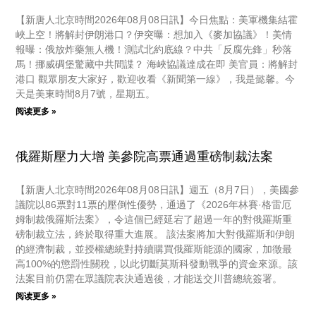
【新唐人北京時間2026年08月08日訊】今日焦點：美軍機集結霍
峽上空！將解封伊朗港口？伊突曝：想加入《麥加協議》！美情
報曝：俄放炸藥無人機！測試北約底線？中共「反腐先鋒」秒落
馬！挪威碉堡驚藏中共間諜？ 海峽協議達成在即 美官員：將解封
港口 觀眾朋友大家好，歡迎收看《新聞第一線》，我是懿馨。今
天是美東時間8月7號，星期五。
阅读更多 »
俄羅斯壓力大增 美參院高票通過重磅制裁法案
【新唐人北京時間2026年08月08日訊】週五（8月7日），美國參
議院以86票對11票的壓倒性優勢，通過了《2026年林賽·格雷厄
姆制裁俄羅斯法案》，令這個已經延宕了超過一年的對俄羅斯重
磅制裁立法，終於取得重大進展。 該法案將加大對俄羅斯和伊朗
的經濟制裁，並授權總統對持續購買俄羅斯能源的國家，加徵最
高100%的懲罰性關稅，以此切斷莫斯科發動戰爭的資金來源。該
法案目前仍需在眾議院表決通過後，才能送交川普總統簽署。
阅读更多 »