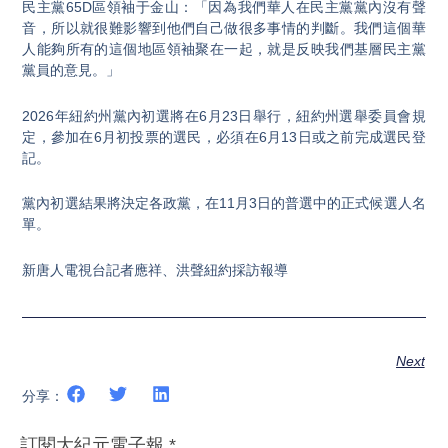
民主黨65D區領袖于金山：「因為我們華人在民主黨黨內沒有聲
音，所以就很難影響到他們自己做很多事情的判斷。我們這個華
人能夠所有的這個地區領袖聚在一起，就是反映我們基層民主黨
黨員的意見。」
2026年紐約州黨內初選將在6月23日舉行，紐約州選舉委員會規
定，參加在6月初投票的選民，必須在6月13日或之前完成選民登
記。
黨內初選結果將決定各政黨，在11月3日的普選中的正式候選人名
單。
新唐人電視台記者應祥、洪聲紐約採訪報導
Next
分享：