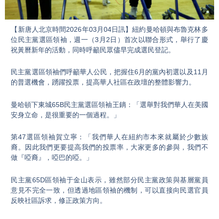
Video
【新唐人北京時間2026年03月04日訊】紐約曼哈頓與布魯克林多
位民主黨選區領袖，週一（3月2日）首次以聯合形式，舉行了慶
祝黃曆新年的活動，同時呼籲民眾儘早完成選民登記。
民主黨選區領袖們呼籲華人公民，把握住6月的黨內初選以及11月
的普選機會，踴躍投票，提高華人社區在政壇的整體影響力。
曼哈頓下東城65B民主黨選區領袖王鏑：「選舉對我們華人在美國
安身立命，是很重要的一個過程。」
第47選區領袖賀立寧：「我們華人在紐約市本來就屬於少數族
裔。因此我們更要提高我們的投票率，大家更多的參與，我們不
做『啞裔』，啞巴的啞。」
民主黨65D區領袖于金山表示，雖然部分民主黨政策與基層黨員
意見不完全一致，但透過地區領袖的機制，可以直接向民選官員
反映社區訴求，修正政策方向。