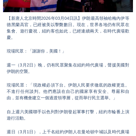
Video
【新唐人北京時間2026年03月04日訊】伊朗最高領袖哈梅內伊等
德黑蘭高官，已經被美以擊斃數日。現在，世界各地仍有民眾在
集會、遊行慶祝，紐約客也如此，已經連續兩天，在時代廣場歡
慶。
現場民眾：「謝謝你，美國！」
週一（3月2日）晚，仍有民眾聚集在紐約時代廣場，聲援美國對
伊朗的空襲。
現場民眾：「現政權必須下台。伊朗人民要求徹底的政權更迭。
不進行任何談判。他們應該在自己的國家享有安全、尊嚴和自
由，並有機會建立一個過渡領導層，從而舉行民主選舉。」
自上週六美國聯手以色列對伊朗發起軍事打擊，紐約市輪番上演
遊行活動。
週日（3月1日），上千名紐約伊朗人在曼哈頓中城以及時代廣場