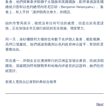
集會，他們揮舞著伊朗獅子太陽旗和美國國旗，歡呼著感謝美國
總統川普和以色列總理內塔尼亞胡（Benjamin Netanyahu）。集
會上，有人手持「讓伊朗再次偉大」的標語。
紐約市警局表示，雖然沒有任何可信的威脅，但是出於高度謹
慎，正在加強全市五個行政區的安全措施、增派警力。
同一天，洛杉磯聯邦大樓前也有數千名伊朗人集會，載歌載舞、
高呼口號慶祝。他們感謝美國與以色列政府伸出援手，幫助民眾
重獲自由。
而在週一，伊朗女足在澳洲舉行的亞洲盃首場比賽前，拒絕演唱
國歌。當媒體詢問有關戰爭和哈梅內伊逝世的話題時，她們也拒
絕置評。
新唐人電視台記者郭約希綜合報導
Next