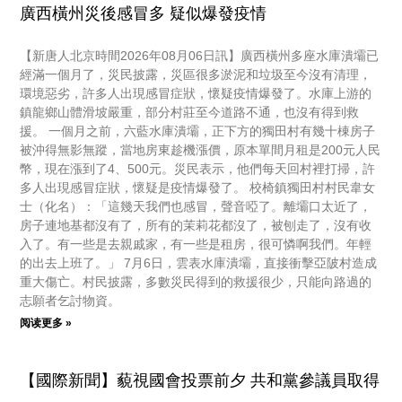
廣西橫州災後感冒多 疑似爆發疫情
【新唐人北京時間2026年08月06日訊】廣西橫州多座水庫潰壩已
經滿一個月了，災民披露，災區很多淤泥和垃圾至今沒有清理，
環境惡劣，許多人出現感冒症狀，懷疑疫情爆發了。水庫上游的
鎮龍鄉山體滑坡嚴重，部分村莊至今道路不通，也沒有得到救
援。 一個月之前，六藍水庫潰壩，正下方的獨田村有幾十棟房子
被沖得無影無蹤，當地房東趁機漲價，原本單間月租是200元人民
幣，現在漲到了4、500元。災民表示，他們每天回村裡打掃，許
多人出現感冒症狀，懷疑是疫情爆發了。 校椅鎮獨田村村民韋女
士（化名）：「這幾天我們也感冒，聲音啞了。離壩口太近了，
房子連地基都沒有了，所有的茉莉花都沒了，被刨走了，沒有收
入了。有一些是去親戚家，有一些是租房，很可憐啊我們。年輕
的出去上班了。」 7月6日，雲表水庫潰壩，直接衝擊亞陂村造成
重大傷亡。村民披露，多數災民得到的救援很少，只能向路過的
志願者乞討物資。
阅读更多 »
【國際新聞】藐視國會投票前夕 共和黨參議員取得