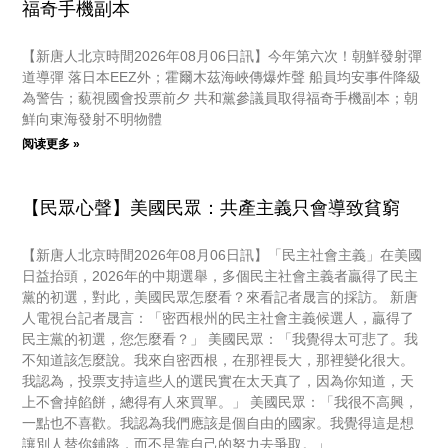
福奇手機副本
【新唐人北京時間2026年08月06日訊】今年第六次！朝鮮發射彈
道導彈 落日本EEZ外；霍爾木茲海峽傳爆炸聲 船員均安事件降級
為警告；藐視國會投票前夕 共和黨參議員取得福奇手機副本；朝
鮮向東海發射不明物體
阅读更多 »
【民眾心聲】美國民眾：共產主義只會導致貧窮
【新唐人北京時間2026年08月06日訊】「民主社會主義」在美國
日益抬頭，2026年的中期選舉，多個民主社會主義者贏得了民主
黨的初選，對此，美國民眾怎麼看？來看記者晟言的採訪。 新唐
人電視台記者晟言：「密西根州的民主社會主義候選人，贏得了
民主黨的初選，您怎麼看？」 美國民眾：「我覺得太可悲了。我
不知道該怎麼說。我來自密西根，在那裡長大，那裡變化很大。
我認為，投票支持這些人的選民實在太天真了，因為你知道，天
上不會掉餡餅，總得有人來買單。」 美國民眾：「我很不高興，
一點也不喜歡。我認為我們應該是個自由的國家。我覺得這是想
讓別人替你鋪路，而不是靠自己的努力去爭取。」