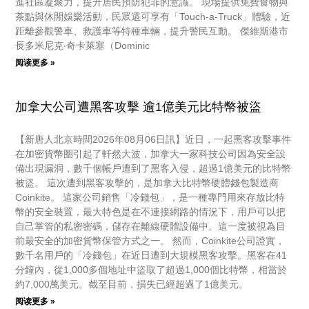
進社區凝聚力，提升居民預防犯罪的意識。 現場提供免費食物與
茶點與休閒娛樂活動，民眾還可享有「Touch-a-Truck」體驗，近
距離參觀警車、救護車等特種車輛，提升警民互動。 傑維斯港市
長多米尼克‧奇卡萊塞（Dominic
阅读更多 »
加拿大公司遭黑客攻擊 逾1億美元比特幣被盜
【新唐人北京時間2026年08月06日訊】近日，一起黑客攻擊事件
在加密貨幣圈引起了軒然大波，加拿大一家科技公司因為安全設
備出現漏洞，數千個帳戶遭到了黑客入侵，超過1億美元的比特幣
被盜。 這次遭到黑客攻擊的，是加拿大比特幣硬體錢包製造商
Coinkite。 這家公司銷售「冷錢包」，是一種專門用來存放比特
幣的安全裝置，最大特色是在不連接網路的情況下，用戶可以把
自己掌管的私密密碼，儲存在離線硬體設備中。這一度被視為目
前最安全的加密貨幣保管方式之一。 然而，Coinkite公司證實，
數千名用戶的「冷錢包」在近日遭到大規模黑客攻擊。黑客在41
分鐘內，從1,000多個地址中盜取了超過1,000個比特幣，相當於
約7,000萬美元。截至目前，損失已經超過了1億美元。
阅读更多 »