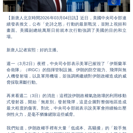
Video
【新唐人北京時間2026年03月04日訊】近日，美國中央司令部連
續發表推文，公布「史詩之怒」行動的最新戰況，並附上視頻和
畫面。美國副總統萬斯日前就本次行動強調了美國的目的和立
場。
新唐人記者宸熙：好的主播。
週一（3月2日）夜裡，中央司令部表示美軍已摧毀了「伊斯蘭革
命衛隊」（IRGC）的指揮管制設施、伊朗的防空能力、飛彈與無
人機發射場，以及軍用機場，並強調將繼續對伊朗政權造成的威
脅採取果斷行動。
再來看週二（3日）的消息：這裡說伊朗政權氣急敗壞的利用移動
式發射器，開始「無差別」發射飛彈，這是企圖對整個地區造成
最大程度的傷害。對此，中央司令部就表示說美軍會持續輸出壓
倒性火力，是毫不猶豫鏟除這些威脅。
我們知道，伊朗政權手裡有大量「低成本、高騷擾」的「殺手無