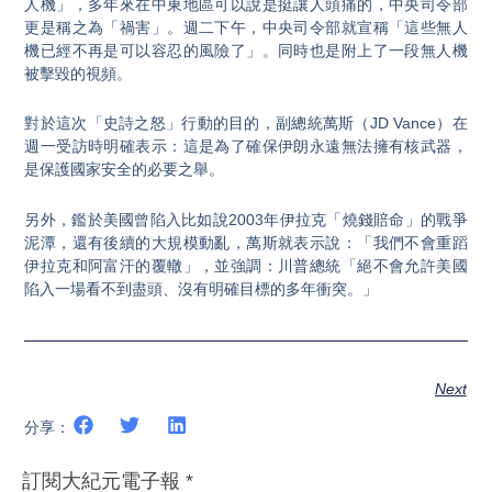
人機」，多年來在中東地區可以說是挺讓人頭痛的，中央司令部
更是稱之為「禍害」。週二下午，中央司令部就宣稱「這些無人
機已經不再是可以容忍的風險了」。同時也是附上了一段無人機
被擊毀的視頻。
對於這次「史詩之怒」行動的目的，副總統萬斯（JD Vance）在
週一受訪時明確表示：這是為了確保伊朗永遠無法擁有核武器，
是保護國家安全的必要之舉。
另外，鑑於美國曾陷入比如說2003年伊拉克「燒錢賠命」的戰爭
泥潭，還有後續的大規模動亂，萬斯就表示說：「我們不會重蹈
伊拉克和阿富汗的覆轍」，並強調：川普總統「絕不會允許美國
陷入一場看不到盡頭、沒有明確目標的多年衝突。」
Next
分享：