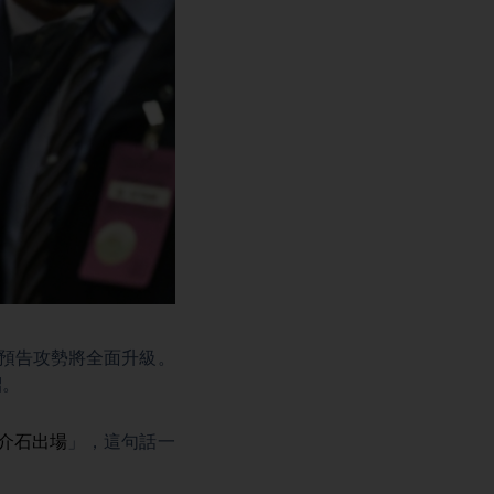
預告攻勢將全面升級。
紹。
介石出場
」，這句話一