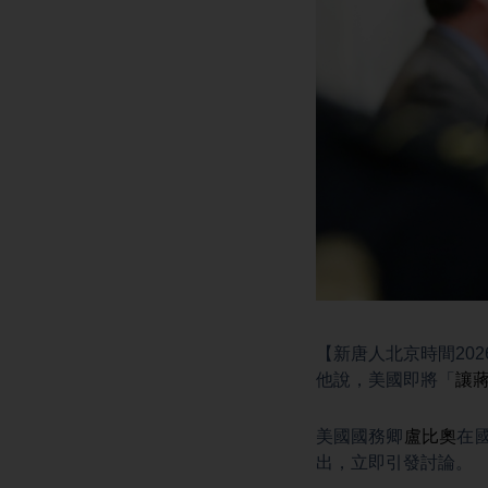
【新唐人北京時間202
他說，美國即將「
讓
美國國務卿
盧比奧
在國
出，立即引發討論。