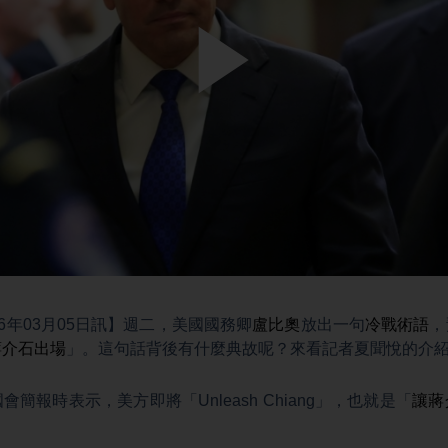
Play
Video
6年03月05日訊】週二，美國國務卿
盧比奧
放出一句
冷戰術語
，
蔣介石出場
」。這句話背後有什麼典故呢？來看記者夏聞悅的介
會簡報時表示，美方即將「Unleash Chiang」，也就是「
讓蔣