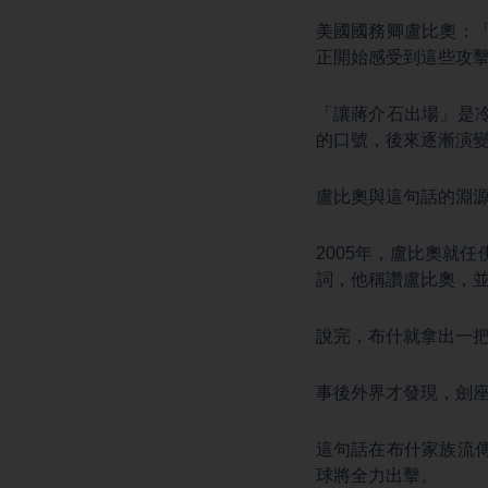
美國國務卿盧比奧：
正開始感受到這些攻
「讓蔣介石出場」是
的口號，後來逐漸演
盧比奧與這句話的淵
2005年，盧比奧就
詞，他稱讚盧比奧，
說完，布什就拿出一
事後外界才發現，劍座上刻
這句話在布什家族流
球將全力出擊。