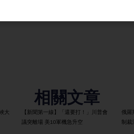
相關文章
峽大
【新聞第一線】「還要打！」川普會
俄羅
議突離場 美10軍機急升空
制裁