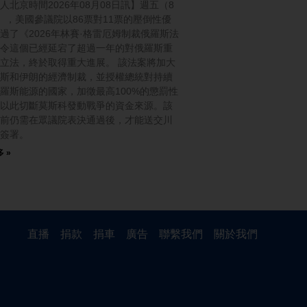
人北京時間2026年08月08日訊】週五（8
），美國參議院以86票對11票的壓倒性優
過了《2026年林賽·格雷厄姆制裁俄羅斯法
令這個已經延宕了超過一年的對俄羅斯重
立法，終於取得重大進展。 該法案將加大
斯和伊朗的經濟制裁，並授權總統對持續
羅斯能源的國家，加徵最高100%的懲罰性
以此切斷莫斯科發動戰爭的資金來源。該
前仍需在眾議院表決通過後，才能送交川
簽署。
 »
直播
捐款
捐車
廣告
聯繫我們
關於我們