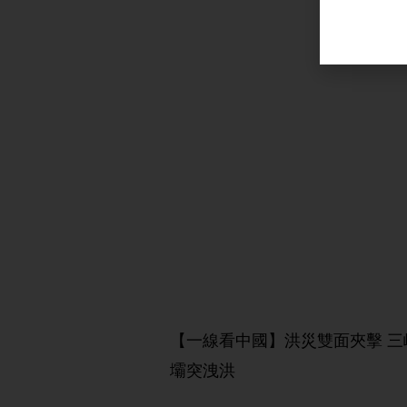
【一線看中國】洪災雙面夾擊 三
壩突洩洪