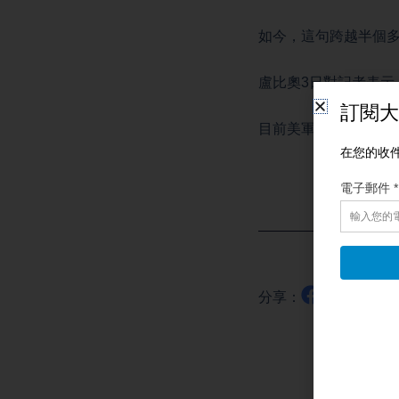
如今，這句跨越半個
盧比奧3日對記者表示
目前美軍已擊中
伊朗
分享：