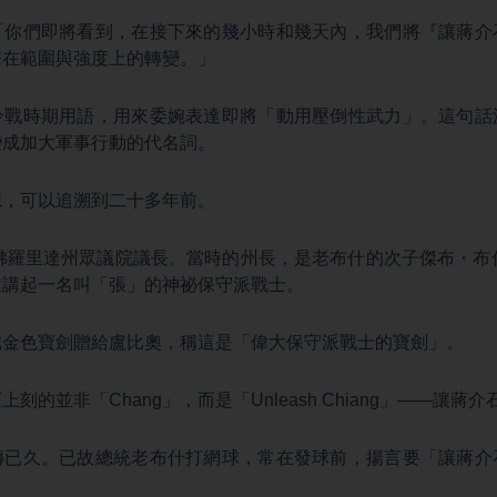
「你們即將看到，在接下來的幾小時和幾天內，我們將『讓蔣介
擊在範圍與強度上的轉變。」
冷戰時期用語，用來委婉表達即將「動用壓倒性武力」。這句話
變成加大軍事行動的代名詞。
源，可以追溯到二十多年前。
任佛羅里達州眾議院議長。當時的州長，是老布什的次子傑布・布什（J
並講起一名叫「張」的神祕保守派戰士。
把金色寶劍贈給盧比奧，稱這是「偉大保守派戰士的寶劍」。
的並非「Chang」，而是「Unleash Chiang」——讓蔣
傳已久。已故總統老布什打網球，常在發球前，揚言要「讓蔣介