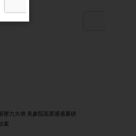
斯壓力大增 美參院高票通過重磅
法案