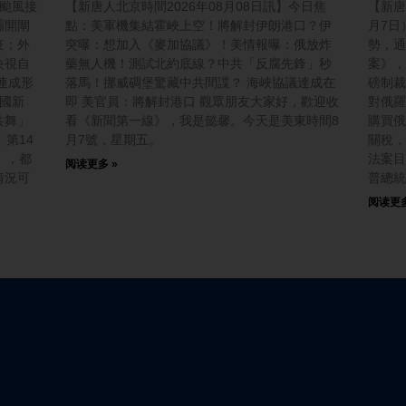
三颱風接
【新唐人北京時間2026年08月08日訊】今日焦
【新唐
壩開閘
點：美軍機集結霍峽上空！將解封伊朗港口？伊
月7日
疫；外
突曝：想加入《麥加協議》！美情報曝：俄放炸
勢，通
央視自
藥無人機！測試北約底線？中共「反腐先鋒」秒
案》，
連成形
落馬！挪威碉堡驚藏中共間諜？ 海峽協議達成在
磅制裁
中國新
即 美官員：將解封港口 觀眾朋友大家好，歡迎收
對俄羅
共舞」
看《新聞第一線》，我是懿馨。今天是美東時間8
購買俄
第14
月7號，星期五。
關稅，
」，都
法案目
阅读更多 »
情況可
普總統
阅读更多