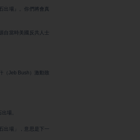
石出場』。你們將會真
源自當時美國反共人士
eb Bush）激動致
介石出場。
石出場」，意思是下一