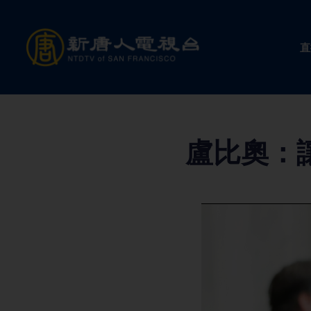
Skip
to
直
content
盧比奧：