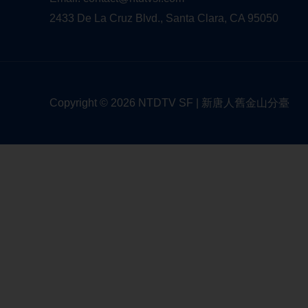
2433 De La Cruz Blvd., Santa Clara, CA 95050
Copyright © 2026 NTDTV SF | 新唐人舊金山分臺