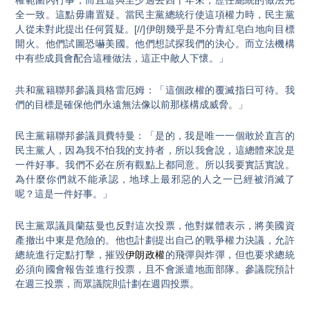
權範圍內行事，而且這與至少過去四十年來，歷任總統的做法完
全一致。這點毋庸置疑。當民主黨總統行使這項權力時，民主黨
人從未對此提出任何質疑。[//]伊朗幾乎是不分青紅皂白地向目標
開火。他們試圖恐嚇美國。他們想試探我們的決心。而立法機構
中有些成員會配合這種做法，這正中敵人下懷。」
共和黨籍聯邦參議員格雷厄姆：「這個政權的覆滅指日可待。我
們的目標是確保他們永遠無法像以前那樣構成威脅。」
民主黨籍聯邦參議員費特曼：「是的，我是唯一一個敢於直言的
民主黨人，因為我不怕我的支持者，所以我會說，這總體來說是
一件好事。我們不必在所有觀點上都同意。所以我要實話實說。
為什麼你們就不能承認，地球上最邪惡的人之一已經被消滅了
呢？這是一件好事。」
民主黨眾議員蘭茲曼也反對這次投票，他對媒體表示，將美國資
產撤出中東是危險的。他也計劃提出自己的戰爭權力決議，允許
總統進行定點打擊，摧毀
伊朗政權
的飛彈與炸彈，但也要求總統
必須向國會報告並進行投票，且不會派遣地面部隊。參議院預計
在週三投票，而眾議院則計劃在週四投票。