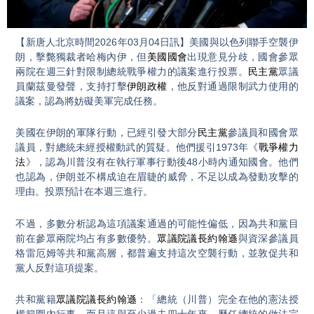
Video
【新唐人北京時間2026年03月04日訊】美國與以色列聯手空襲伊
朗，擊斃獨裁者哈梅內伊，但
美國國會
出現意見分歧，國會參眾
兩院在週三針對限制總統戰爭權力的議案進行投票。
民主黨
眾議
員蘭茲曼發聲，支持打擊
伊朗政權
，他反對通過限制武力使用的
議案，認為將妨礙美軍完成任務。
美國在伊朗的軍隊行動，已經引發大部分
民主黨
參議員和國會眾
議員，對總統未經授權動武的質疑。他們援引1973年《
戰爭權力
法
》，認為川普沒有在執行軍事行動後48小時內通知國會。他們
也認為，伊朗並不構成迫在眉睫的威脅，不足以成為發動攻擊的
理由。投票預計在本週三進行。
不過，多數分析認為這項議案通過的可能性偏低，因為共和黨目
前在參眾兩院均占有多數優勢。
眾議院議長約翰遜
與資深參議員
格雷厄姆等共和黨高層，都普遍支持這次空襲行動，並敦促共和
黨人反對這項提案。
共和黨籍
眾議院議長約翰遜
：「總統（川普）完全在他的憲法授