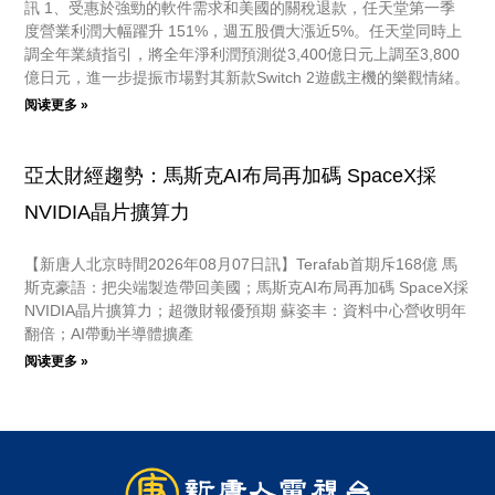
訊 1、受惠於強勁的軟件需求和美國的關稅退款，任天堂第一季
度營業利潤大幅躍升 151%，週五股價大漲近5%。任天堂同時上
調全年業績指引，將全年淨利潤預測從3,400億日元上調至3,800
億日元，進一步提振市場對其新款Switch 2遊戲主機的樂觀情緒。
阅读更多 »
亞太財經趨勢：馬斯克AI布局再加碼 SpaceX採
NVIDIA晶片擴算力
【新唐人北京時間2026年08月07日訊】Terafab首期斥168億 馬
斯克豪語：把尖端製造帶回美國；馬斯克AI布局再加碼 SpaceX採
NVIDIA晶片擴算力；超微財報優預期 蘇姿丰：資料中心營收明年
翻倍；AI帶動半導體擴產
阅读更多 »