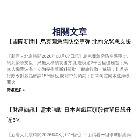
相關文章
【國際新聞】烏克蘭急需防空導彈 北約允緊急支援
【新唐人北京時間2026年08月07日訊】烏克蘭急需防空導彈 北
約允緊急支援；烏無人機續攻後方 距邊境逾2千公里也難逃；烏
無人機襲波海？立陶宛指莫斯科策動「假旗行動」嫁禍；川普簽
行政令對多晶矽課15%關稅 防堵中共傾銷；伊軍向霍爾木茲海峽
開火
阅读更多 »
【財經簡訊】需求強勁 日本遊戲巨頭股價單日飆升
近5%
【新唐人北京時間2026年08月07日訊】下面請看一組環球財經簡