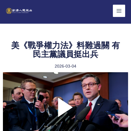
Skip
to
content
美《戰爭權力法》料難過關 有
民主黨議員挺出兵
2026-03-04
Play