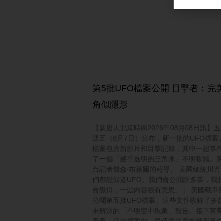
第5批UFO檔案公開 目擊者：完
角似隱形
【新唐人北京時間2026年08月08日訊】
週五（8月7日）公布，新一批的UFO檔案
檔案包含新影片和目擊記錄，其中一起事
了一個「幾乎透明的三角形」不明物體。
台記者傑森‧布萊爾的報導。 美國總統川
們都想知道UFO。我們會公開許多事，我
會覺得，一些內容很有意思。」 美國戰爭
公開第五批UFO檔案。這些文件收錄了多
未解決的「不明空中現象」報告。接下來
看看，這次檔案中，最值得注意的幾個事件