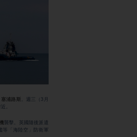
駐
塞浦路斯
。週三（3月
附近。
機
襲擊。英國隨後派遣
艦等「海陸空」防衛軍