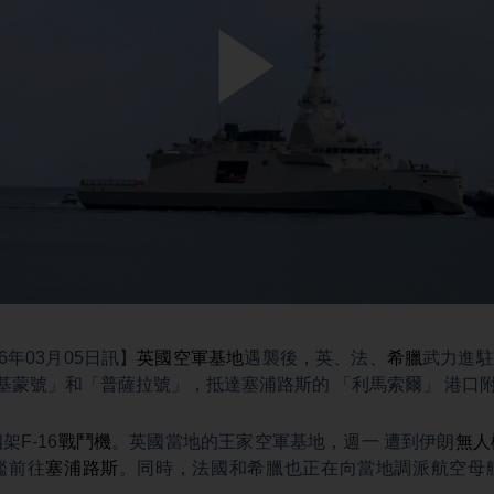
Play
Video
6年03月05日訊】
英國空軍基地
遇襲後，英、法、
希臘
武力進
基蒙號」和「普薩拉號」，抵達塞浦路斯的 「利馬索爾」 港口
F-16
戰鬥機
。英國當地的王家空軍基地，週一 遭到伊朗
無人
艦前往
塞浦路斯
。同時，法國和希臘也正在向當地調派航空母