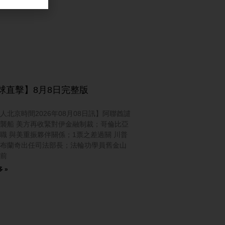
球直擊】8月8日完整版
人北京時間2026年08月08日訊】阿聯酋譴
襲船 美方再收緊對伊金融制裁；哥倫比亞
職 與美重振夥伴關係；1票之差過關 川普
布蘭奇出任司法部長；法輪功學員舊金山
前
 »