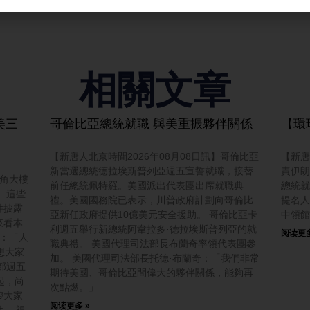
相關文章
美三
哥倫比亞總統就職 與美重振夥伴關係
【環
【新唐人北京時間2026年08月08日訊】哥倫比亞
【新唐
新當選總統德拉埃斯普列亞週五宣誓就職，接替
責伊朗
五角大樓
前任總統佩特羅。美國派出代表團出席就職典
總統就
。這些
禮。美國國務院已表示，川普政府計劃向哥倫比
提名人
件披露
亞新任政府提供10億美元安全援助。 哥倫比亞卡
中領館
來看本
利週五舉行新總統阿韋拉多·德拉埃斯普列亞的就
阅读更多
普：「人
職典禮。 美國代理司法部長布蘭奇率領代表團參
想大家
加。 美國代理司法部長托德·布蘭奇：「我們非常
部週五
期待美國、哥倫比亞間偉大的夥伴關係，能夠再
起，尚
次點燃。」
帶大家
阅读更多 »
。 視