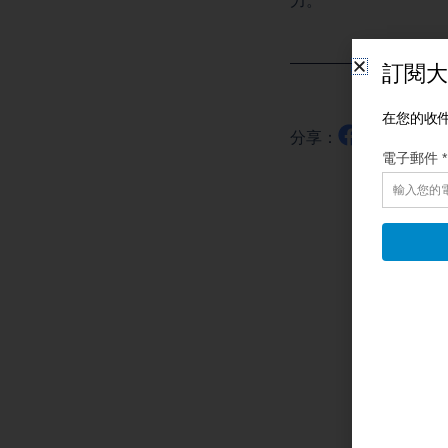
力。
分享：