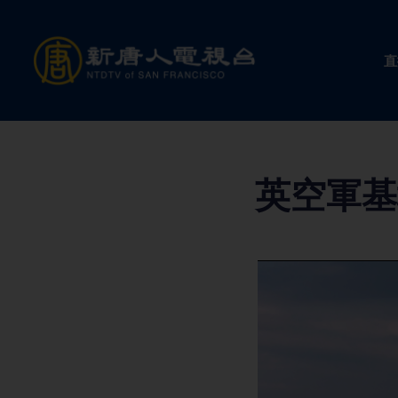
Skip
to
直
content
英空軍基