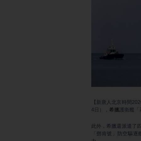
【新唐人北京時間202
4日），
希臘
護衛艦「
此外，希臘還派遣了四架
「鄧肯號」防空驅逐