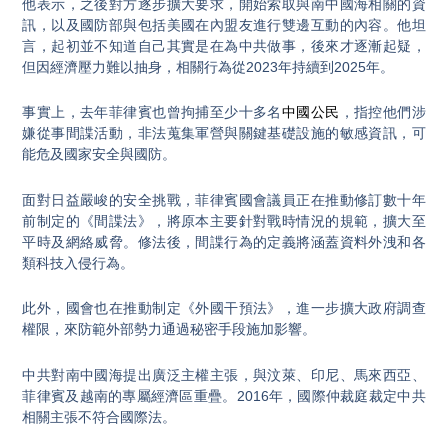
他表示，之後對方逐步擴大要求，開始索取與南中國海相關的資
訊，以及國防部與包括美國在內盟友進行雙邊互動的內容。他坦
言，起初並不知道自己其實是在為中共做事，後來才逐漸起疑，
但因經濟壓力難以抽身，相關行為從2023年持續到2025年。
事實上，去年菲律賓也曾拘捕至少十多名
中國公民
，指控他們涉
嫌從事間諜活動，非法蒐集軍營與關鍵基礎設施的敏感資訊，可
能危及國家安全與國防。
面對日益嚴峻的安全挑戰，菲律賓國會議員正在推動修訂數十年
前制定的《間諜法》，將原本主要針對戰時情況的規範，擴大至
平時及網絡威脅。修法後，間諜行為的定義將涵蓋資料外洩和各
類科技入侵行為。
此外，國會也在推動制定《外國干預法》，進一步擴大政府調查
權限，來防範外部勢力通過秘密手段施加影響。
中共對南中國海提出廣泛主權主張，與汶萊、印尼、馬來西亞、
菲律賓及越南的專屬經濟區重疊。2016年，國際仲裁庭裁定中共
相關主張不符合國際法。