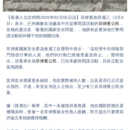
Video
【新唐人北京時間2026年03月05日訊】菲律賓政府週三（3月4
日）表示，已拘捕數名涉嫌為中共從事間諜活動的
菲律賓公民
，
並稱此案涉及「嚴重的國家安全問題」，強調有必要加強打擊間
諜活動與外國干預的相關法律。
菲律賓國家安全委員會週三在聲明中表示：「這些受中共情報部
門指使行事的人員，他們的行動已經被查處並終止。」聲明指
出，涉案者全為
菲律賓公民
，已坦承參與間諜活動，目前正配合
當局調查。
當局並未透露更多細節，包括實際被拘人數，以及是否已正式提
出指控。不過，有安全消息人士指出，至少有三名菲律賓公民涉
案。
據《路透社》報導，其中一名被指控者透露，他在國防部擔任基
層職員時，曾被一名菲律賓籍女性熟人接觸，對方提出只要撰寫
評論文章就能獲得報酬。