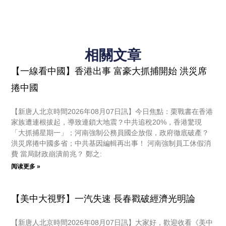
相關文章
【一線看中國】香港出事 富豪大抓捕開始 洪災席
捲中國
【新唐人北京時間2026年08月07日訊】今日焦點：栗戰書在香港
家族遭連根拔起，導致連鎖大地震？中共追稅20%，香港驚現
「大抓捕星期一」；河南強制公務員國企放假，政府徹底破產？
洪災席捲中國多省；中共基因編輯再出事！ 河南強制員工休假消
費 當局財政崩潰前兆？ 鄭之:
阅读更多 »
【美中大視野】一汽失速 長春戳破經濟光明論
【新唐人北京時間2026年08月07日訊】大家好，歡迎收看《美中