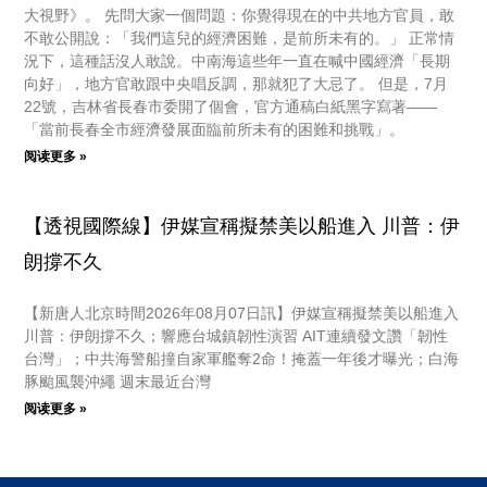
大視野》。 先問大家一個問題：你覺得現在的中共地方官員，敢
不敢公開說：「我們這兒的經濟困難，是前所未有的。」 正常情
況下，這種話沒人敢說。中南海這些年一直在喊中國經濟「長期
向好」，地方官敢跟中央唱反調，那就犯了大忌了。 但是，7月
22號，吉林省長春市委開了個會，官方通稿白紙黑字寫著——
「當前長春全市經濟發展面臨前所未有的困難和挑戰」。
阅读更多 »
【透視國際線】伊媒宣稱擬禁美以船進入 川普：伊
朗撐不久
【新唐人北京時間2026年08月07日訊】伊媒宣稱擬禁美以船進入
川普：伊朗撐不久；響應台城鎮韌性演習 AIT連續發文讚「韌性
台灣」；中共海警船撞自家軍艦奪2命！掩蓋一年後才曝光；白海
豚颱風襲沖繩 週末最近台灣
阅读更多 »