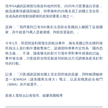
現年54歲的諾姆曾任南達科他州州長。2025年川普重返白宮後，
她迅速獲得參議院確認，領導擁有約26萬名員工的國土安全部，
並成為政府推動強硬移民政策的重要人物之一。
諾姆：「我們看到已有300萬非法居留在美國的人離開了這個國
家，其中超過75萬人是被逮捕、拘留並遣返的。」
今年1月，明尼阿波利斯發生的執法事件，兩名美國公民在聯邦移
民執法人員行動中遭槍擊身亡。諾姆當時將事件定性為「國內恐
怖主義」。不過，隨後曝光的影片引發外界對事件經過的討論。
事件發生後，川普政府在明尼蘇達州的執法方式調整為更具針對
性的行動。
記者：「川普感謝諾姆在國土安全部所做的貢獻，同時稱讚穆林
是一名MAGA（讓美國再次偉大）戰士，以及前職業綜合格鬥
（MMA）的不敗選手。」
新唐人電視台記者張亮、懿馨美國報導