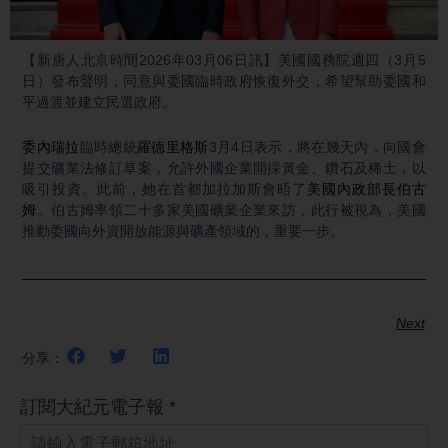
Video
【新唐人北京時間2026年03月06日訊】美國國務院週四（3月5
日）發布聲明，同意與委國臨時政府恢復外交，希望幫助委國和
平過渡並建立民選政府。
委內瑞拉
臨時總統
羅德里格斯
3月4日表示，將在幾天內，向國會
提交礦業法修訂草案，允許外國企業開採黃金、鑽石及稀土，以
吸引投資。此前，她在首都加拉加斯會晤了
美國內政部長
伯古
姆
。伯古姆率領二十多家美國礦業企業來訪，此行被視為，美國
推動委國向外資開放能源與礦產領域的，重要一步。
Next
分享：