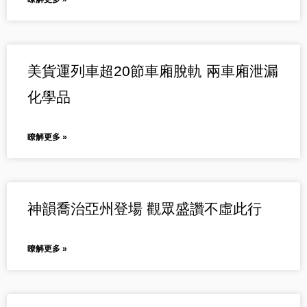
美貨運列車超20節車廂脫軌 兩車廂泄漏
化學品
瞭解更多 »
神韻喬治亞州登場 觀眾盛讚不虛此行
瞭解更多 »