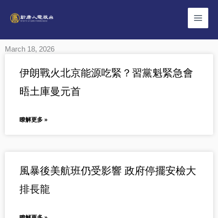
Skip
to
content
March 18, 2026
Page
Page
Page
Page
Page
伊朗戰火北京能源吃緊？習黨魁緊急會
晤土庫曼元首
瞭解更多 »
風暴後美航班仍受影響 政府停擺安檢大
排長龍
瞭解更多 »