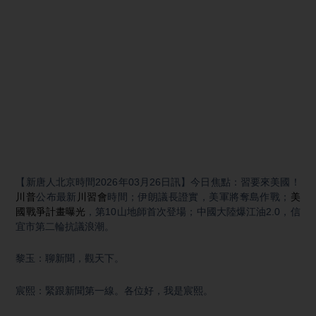
【新唐人北京時間2026年03月26日訊】今日焦點：習要來美國！
川普
公布最新
川習會
時間；伊朗議長證實，美軍將奪島作戰；
美
國戰爭計畫曝光
，第10山地師首次登場；中國大陸爆江油2.0，信
宜市第二輪抗議浪潮。
黎玉：聊新聞，觀天下。
宸熙：緊跟新聞第一線。各位好，我是宸熙。