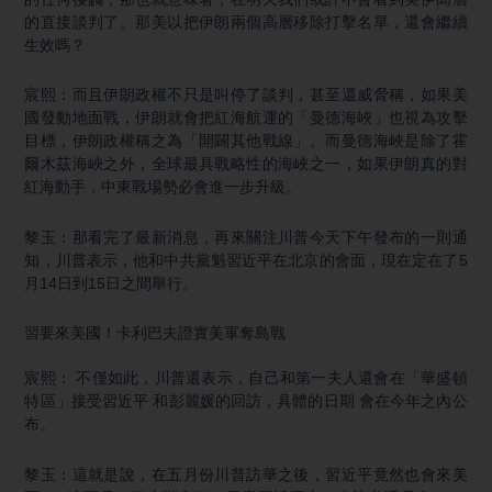
的直接談判了。那美以把伊朗兩個高層移除打擊名單，還會繼續
生效嗎？
宸熙：而且伊朗政權不只是叫停了談判，甚至還威脅稱，如果美
國發動地面戰，伊朗就會把紅海航運的「曼德海峽」也視為攻擊
目標，伊朗政權稱之為「開闢其他戰線」。而曼德海峽是除了霍
爾木茲海峽之外，全球最具戰略性的海峽之一，如果伊朗真的對
紅海動手，中東戰場勢必會進一步升級。
黎玉：那看完了最新消息，再來關注川普今天下午發布的一則通
知，川普表示，他和中共黨魁習近平在北京的會面，現在定在了5
月14日到15日之間舉行。
習要來美國！卡利巴夫證實美軍奪島戰
宸熙： 不僅如此，川普還表示，自己和第一夫人還會在「華盛頓
特區」接受習近平 和彭麗媛的回訪，具體的日期 會在今年之內公
布。
黎玉：這就是說，在五月份川普訪華之後，習近平竟然也會來美