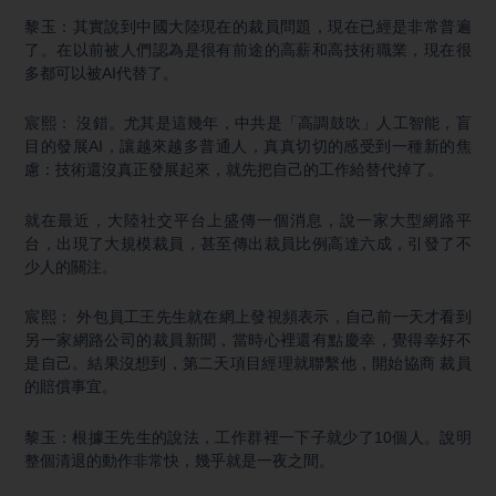
黎玉：其實說到中國大陸現在的裁員問題，現在已經是非常普遍
了。在以前被人們認為是很有前途的高薪和高技術職業，現在很
多都可以被AI代替了。
宸熙： 沒錯。尤其是這幾年，中共是「高調鼓吹」人工智能，盲
目的發展AI，讓越來越多普通人，真真切切的感受到一種新的焦
慮：技術還沒真正發展起來，就先把自己的工作給替代掉了。
就在最近，大陸社交平台上盛傳一個消息，說一家大型網路平
台，出現了大規模裁員，甚至傳出裁員比例高達六成，引發了不
少人的關注。
宸熙： 外包員工王先生就在網上發視頻表示，自己前一天才看到
另一家網路公司的裁員新聞，當時心裡還有點慶幸，覺得幸好不
是自己。結果沒想到，第二天項目經理就聯繫他，開始協商 裁員
的賠償事宜。
黎玉：根據王先生的說法，工作群裡一下子就少了10個人。說明
整個清退的動作非常快，幾乎就是一夜之間。