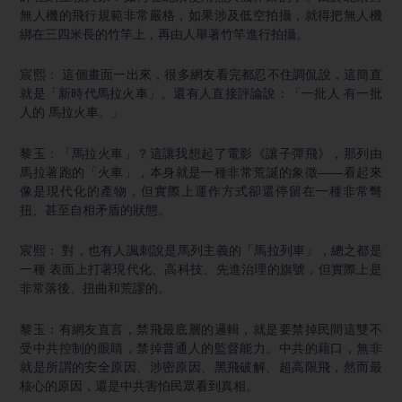
無人機的飛行規範非常嚴格，如果涉及低空拍攝，就得把無人機
綁在三四米長的竹竿上，再由人舉著竹竿進行拍攝。
宸熙： 這個畫面一出來，很多網友看完都忍不住調侃說，這簡直
就是「新時代馬拉火車」。還有人直接評論說：「一批人 有一批
人的 馬拉火車。」
黎玉：「馬拉火車」？這讓我想起了電影《讓子彈飛》，那列由
馬拉著跑的「火車」，本身就是一種非常荒誕的象徵——看起來
像是現代化的產物，但實際上運作方式卻還停留在一種非常彆
扭、甚至自相矛盾的狀態。
宸熙： 對，也有人諷刺說是馬列主義的「馬拉列車」，總之都是
一種 表面上打著現代化、高科技、先進治理的旗號，但實際上是
非常落後、扭曲和荒謬的。
黎玉：有網友直言，禁飛最底層的邏輯，就是要禁掉民間這雙不
受中共控制的眼睛，禁掉普通人的監督能力。中共的藉口，無非
就是所謂的安全原因、涉密原因、黑飛破解、超高限飛，然而最
核心的原因，還是中共害怕民眾看到真相。