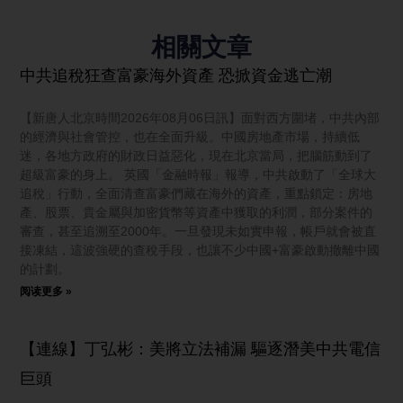
相關文章
中共追稅狂查富豪海外資產 恐掀資金逃亡潮
【新唐人北京時間2026年08月06日訊】面對西方圍堵，中共內部
的經濟與社會管控，也在全面升級。中國房地產市場，持續低
迷，各地方政府的財政日益惡化，現在北京當局，把腦筋動到了
超級富豪的身上。 英國「金融時報」報導，中共啟動了「全球大
追稅」行動，全面清查富豪們藏在海外的資產，重點鎖定：房地
產、股票、貴金屬與加密貨幣等資產中獲取的利潤，部分案件的
審查，甚至追溯至2000年。一旦發現未如實申報，帳戶就會被直
接凍結，這波強硬的查稅手段，也讓不少中國+富豪啟動撤離中國
的計劃。
阅读更多 »
【連線】丁弘彬：美將立法補漏 驅逐潛美中共電信
巨頭