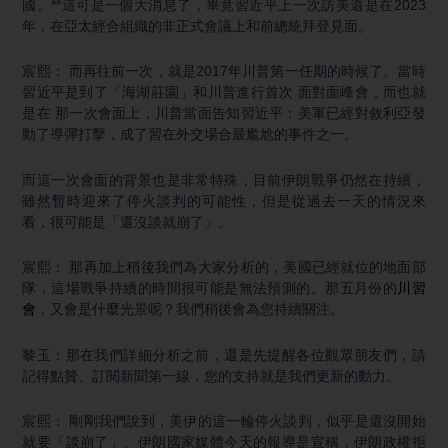
國。**這可是一個大消息了，畢竟習近平上一次訪美還是在2023
年，在亞太經合組織的非正式會議上和前總統拜登見面。
宸熙： 而再往前一次，就是2017年川普第一任期的時候了。當時
習近平是到了「海湖莊園」和川普進行首次 面對面峰會，而也就
是在 那一次會面上，川普當面告知習近平：美軍已經對敘利亞發
動了導彈打擊，成了習在外交場合最尷尬的事件之一。
而這一次會面的背景也是非常特殊，目前伊朗戰爭仍然在持續，
雖然暫時迎來了停火談判的可能性，但是從過去一天的情況來
看，很可能是「還沒談就崩了」。
宸熙： 那再加上稍後我們為大家分析的，美國已經就位的地面部
隊，這場戰爭持續的時間很可能是無法預測的。那五月份的
川習
會
，又會是什麼光景呢？我們稍後會為您持續關注。
黎玉：那在我們詳細分析之前，還是先提醒各位觀眾朋友們，請
記得點贊、訂閱新聞第一線，您的支持就是我們更新的動力。
宸熙： 剛剛我們說到，美伊的這一輪停火談判，似乎是還沒開始
就要「談崩了」。伊朗國家媒體今天的報導是宣稱，伊朗政權拒