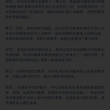
宸熙： 所以這位博主也發布了一條公告，呼籲廣大網友自行搜集
和傳播 關於廣東信宜市目前正在發生的一切。目前當地村民 ^正
在因為他們的 ^合理訴求，遭遇當局的 毆打和鎮壓，他們需要外
界的聲援和關注。
黎玉：對此，還有網友評論說，這次信宜市的事件幾乎比得上去
年在大陸爆發的四川江油事件，都是底層民眾爆發大規模抗議，
直接和當地的政府、警察正面衝突，最後也是遭到了暴力鎮壓。
宸熙： 那直到本節目截稿為止，廣東信宜市的抗議事件仍然還在
持續發酵，即使距離事件爆發的最初已經過去了一週的時間，但
是當地民眾抗爭的決心 還是一點也沒有消退。
黎玉：但同時我們也看到，中共當局正在不斷的投入更多防暴警
察，試圖以暴力的方式，再次打壓民眾的聲音。
宸熙： 在畫面中我們看到，中共的警察甚至還舉著條幅威脅民
眾，聲稱「如果再不離開，就要對民眾使用催淚槍」。但是同時
也有畫面顯示混在人群中的便衣警察，是直接暴力毆打民眾，甚
至還有多人遭到逮捕。