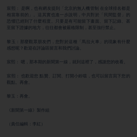
宸熙： 是啊，也有網友提到「北京的無人機管制 在全球排名都是
相當靠前的」。這其實也進一步說明，中共對於「民間監督」的
恐懼已經到了什麼程度。只要是有可能留下畫面、留下記錄、甚
至留下證據的地方，往往都會被嚴格限制，甚至強行禁止。
黎玉：那麼觀眾朋友們，您對於這種「馬拉火車」的現象有什麼
感想呢？歡迎在評論區留言和我們討論。
宸熙： 嗯，那本期的新聞第一線，就到這裡了，感謝您的收看。
宸熙： 也歡迎您 點贊、訂閱、打開小鈴噹，也可以留言寫下您的
觀點。再會。
黎玉：再會。
《新聞第一線》製作組
（責任編輯：李紅）