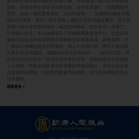
架帶有引信與爆炸物的炸彈無人機，導致機場一度停止所有航班
起降，所幸拆彈小組迅速排除危險，沒有造成傷亡，但德國政府
直言，這是一場高度專業的「混合型攻擊」。 德國萊比錫哈雷機
場在5日凌晨，發現一架炸彈無人機就停在烏克蘭貨機旁。警方與
拆彈小組火速抵達現場後，確認危險解除，並未造成人員傷亡。
引發關注的是，萊比錫機場不只是德國重要貨運中心，也是烏克
蘭航空肩負北約與德軍部分軍事物流的重要基地。調查期間，另
一架DHL貨機也疑似在降落前，撞上不明飛行物，警方正釐清兩
起事件是否有關聯。 德國內政部長多布林特：「我的評估是，我
們在這裡面對的是一個混合式攻擊的情境。這類威脅並非由業餘
人士發動，而是必須經過非常專業的準備與執行，其中必須具備
高度的技術經驗，以及對炸藥處理的經驗，這方面的經驗也是必
須具備的。」
阅读更多 »