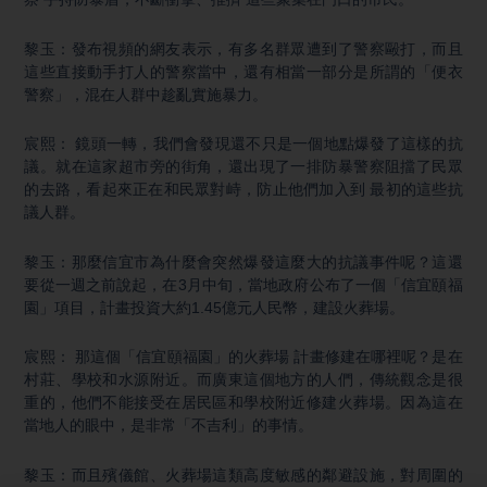
黎玉：發布視頻的網友表示，有多名群眾遭到了警察毆打，而且
這些直接動手打人的警察當中，還有相當一部分是所謂的「便衣
警察」，混在人群中趁亂實施暴力。
宸熙： 鏡頭一轉，我們會發現還不只是一個地點爆發了這樣的抗
議。就在這家超市旁的街角，還出現了一排防暴警察阻擋了民眾
的去路，看起來正在和民眾對峙，防止他們加入到 最初的這些抗
議人群。
黎玉：那麼信宜市為什麼會突然爆發這麼大的抗議事件呢？這還
要從一週之前說起，在3月中旬，當地政府公布了一個「信宜頤福
園」項目，計畫投資大約1.45億元人民幣，建設火葬場。
宸熙： 那這個「信宜頤福園」的火葬場 計畫修建在哪裡呢？是在
村莊、學校和水源附近。而廣東這個地方的人們，傳統觀念是很
重的，他們不能接受在居民區和學校附近修建火葬場。因為這在
當地人的眼中，是非常「不吉利」的事情。
黎玉：而且殯儀館、火葬場這類高度敏感的鄰避設施，對周圍的