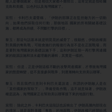
敵人是哪個國家，但是相信大家都不難猜出，這肯定就是指哈爾
克島和美國、以色列以及海灣國家了。
宸熙： 卡利巴夫還聲稱，「伊朗的部隊正在監控敵方的一切動
向，如果他們採取任何行動，那個地區 國家的所有關鍵基礎設
施，都將成為持續、不間斷打擊的目標」。
黎玉：那這句話基本就是明晃晃的威脅了，很顯然，伊朗政權面
對美國的奪島戰，可能會施行的報復行為並不是在正面戰場，而
是要對海灣國家的基礎設施下手，這和伊朗近期一再打擊周邊國
家的能源設施和淡水處理廠的邏輯，其實是一樣的。
宸熙： 但是，正是伊朗這樣不斷的攻擊周邊國家，才導致海灣國
家的態度轉變，從不直接參與戰爭，到逐漸轉向支持美以聯軍。
黎玉：而且我們注意到卡利巴夫還說道，所謂的伊朗敵人是在
「某些國家的幫助下」，準備登島作戰，這不就意味著，伊朗政
權是認為，海灣國家正在幫助美以聯軍接下來的地面行動。
宸熙： 除此之外，卡利巴夫這段話也反映出了 伊朗高層內部現在
的境況，就是面對美國「奪島」的地面戰，伊朗政權已經開始感