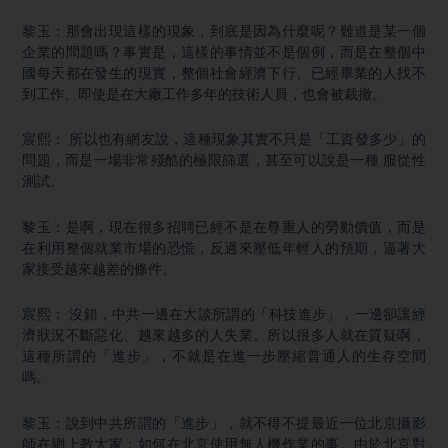
黎玉：那會出現這樣的現象，到底是因為什麼呢？難道是某一個
企業的問題嗎？事實是，這樣的事情並不是個例，而是在整個中
國每天都在發生的現實，整個社會經濟下行、已經畢業的人找不
到工作、即使是在大廠工作多年的技術人員，也會被裁撤。
宸熙： 所以也有網友說，這種現象其實不只是「工資發多少」的
問題，而是一場非常殘酷的極限篩選，甚至可以說是一種 服從性
測試。
黎玉：是啊，現在很多招聘已經不是在尊重人的勞動價值，而是
在利用整個就業市場的恐慌，反過來壓低年輕人的預期，逼著大
家接受越來越差的條件。
宸熙： 沒錯，中共一邊在大談所謂的「科技進步」，一邊卻讓經
濟狀況不斷惡化、越來越多的人失業。所以很多人就在質疑啊，
這種所謂的「進步」，不就是在進一步壓縮普通人的生存空間
嗎。
黎玉：說到中共所謂的「進步」，就不得不提最近一位北京攝影
師在網上教大家：如何在北京使用無人機作業的事。由於北京對