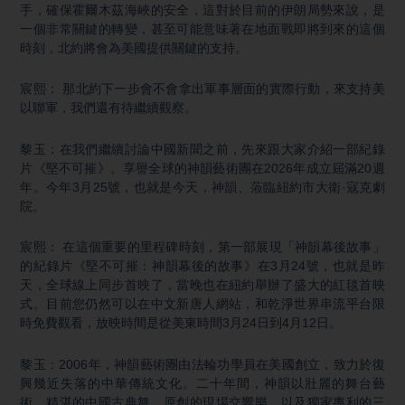
手，確保霍爾木茲海峽的安全，這對於目前的伊朗局勢來說，是
一個非常關鍵的轉變，甚至可能意味著在地面戰即將到來的這個
時刻，北約將會為美國提供關鍵的支持。
宸熙： 那北約下一步會不會拿出軍事層面的實際行動，來支持美
以聯軍，我們還有待繼續觀察。
黎玉：在我們繼續討論中國新聞之前，先來跟大家介紹一部紀錄
片《堅不可摧》。享譽全球的神韻藝術團在2026年成立屆滿20週
年。今年3月25號，也就是今天，神韻、蒞臨紐約市大衛·寇克劇
院。
宸熙： 在這個重要的里程碑時刻，第一部展現「神韻幕後故事」
的紀錄片《堅不可摧：神韻幕後的故事》在3月24號，也就是昨
天，全球線上同步首映了，當晚也在紐約舉辦了盛大的紅毯首映
式。目前您仍然可以在中文新唐人網站，和乾淨世界串流平台限
時免費觀看，放映時間是從美東時間3月24日到4月12日。
黎玉：2006年，神韻藝術團由法輪功學員在美國創立，致力於復
興幾近失落的中華傳統文化。二十年間，神韻以壯麗的舞台藝
術、精湛的中國古典舞、原創的現場交響樂，以及獨家專利的三