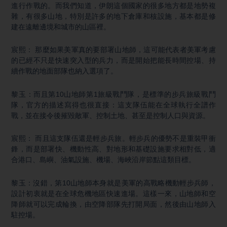
進行作戰的。而我們知道，伊朗這個國家的很多地方都是地勢複
雜，有很多山地，特別是許多的地下倉庫和核設施，基本都是修
建在遠離邊境和城市的山區裡。
宸熙： 那麼如果美軍真的要部署山地師，這可能代表者美軍考慮
的已經不只是快速突入型的兵力，而是開始把能長時間控場、持
續作戰的地面部隊也納入選項了。
黎玉：而且第10山地師第1旅級戰鬥隊，是標準的步兵旅級戰鬥
隊，官方的描述寫得也很直接：這支隊伍能在全球執行全譜作
戰，並在接令後摧毀敵軍、控制土地、甚至是控制人口與資源。
宸熙： 而且這支隊伍還是輕步兵旅。輕步兵的優勢不是重裝甲衝
鋒，而是部署快、機動性高、對地形和基礎設施要求相對低，適
合港口、島嶼、油氣設施、機場、海峽沿岸節點這類目標。
黎玉：沒錯，第10山地師本身就是美軍的高戰略機動輕步兵師，
設計初衷就是在全球危機地區快速進場。這樣一來，山地師和空
降師就可以完成輪換，由空降部隊先打開局面，然後由山地師入
駐控場。