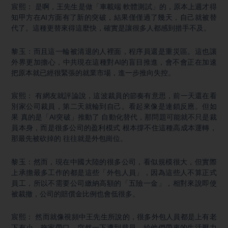
宸熙： 是啊，王先生是做「車載端 軟體測試」的，原本上週才得
知甲方在AI方面有了新的突破，結果僅僅過了幾天，自己就被替
代了。這種更替來得這麼快，確實是讓很多人都感到措手不及。
黎玉：而且這一輪被清退的人裡面，程序員還是重災區。這也讓
外界更加擔心，中共現在這種對AI的盲目推進，會不會正在加速
把原本就已經很緊張的就業市場，進一步推向失控。
宸熙： 有網友就評論說，這波裁員的節奏有意思，前一天還在看
別家公司裁員，第二天就輪到自己。看起來像是連鎖反應。但如
果 真的是「AI突破」推動了 自動化替代，那問題可能就不只是裁
員本身，而是很多公司的盈利模式 根本撐不住這種高成本運轉，
那最先被砍掉的 往往就是外包崗位。
黎玉：然而，現在中國大陸的很多公司，看似規模很大，但實際
上承擔最多工作的都是這些「外包人員」，因為這些人不算正式
員工，所以不需要公司繳納高額的「五險一金」，相對來說即使
被裁撤，公司的賠償金比例也會低很多。
宸熙： 然而就像視頻中王先生所說的，很多外包人員都是上有老
下有小、拖家帶口，突然一下遭到裁員，給他們帶來的生活壓力