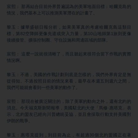
宸熙： 那再結合目前外界普遍認為的美軍地面目標：哈爾克島的
情況，我們基本上可以推測美軍潛在的計畫了。
黎玉：據華盛頓日報分析，如果美軍真的考慮哈爾克島這類目
標，第82空降師更像先遣或突入力量，第10山地師第1旅則更像
後續接管、擴張控制圈、守住設施和周邊區域的部隊。
宸熙： 這麼一說就很清晰了，而且聽起來很符合當下作戰的實際
情況啊。
黎玉：不過，美國的作戰計劃到底是怎樣的，我們外界肯定是無
從得知。不過按照目前的情況來看，最早在本週五到週六之間，
我們可能就會看到一些美軍的動作了。
宸熙： 那現在被廣泛關注的，除了美軍的動向之外，還有北約的
消息。今天福克斯新聞報導，美國駐北約大使「馬修·惠塔克」表
示，北約盟友已經向川普總統妥協，並且會採取行動支持美國對
伊朗的戰爭。
黎玉：惠塔克提到，到目前為止，有超過30個北約盟國正在著