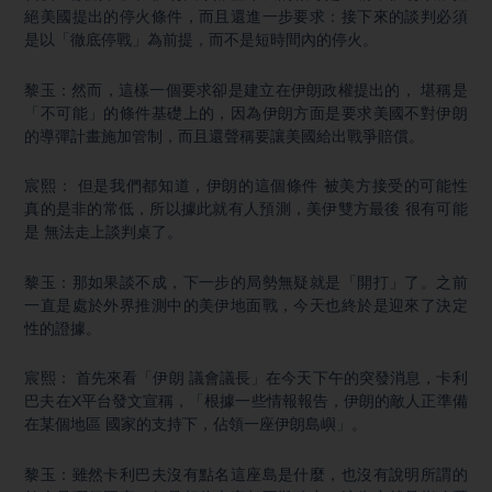
絕美國提出的停火條件，而且還進一步要求：接下來的談判必須
是以「徹底停戰」為前提，而不是短時間內的停火。
黎玉：然而，這樣一個要求卻是建立在伊朗政權提出的， 堪稱是
「不可能」的條件基礎上的，因為伊朗方面是要求美國不對伊朗
的導彈計畫施加管制，而且還聲稱要讓美國給出戰爭賠償。
宸熙： 但是我們都知道，伊朗的這個條件 被美方接受的可能性
真的是非的常低，所以據此就有人預測，美伊雙方最後 很有可能
是 無法走上談判桌了。
黎玉：那如果談不成，下一步的局勢無疑就是「開打」了。之前
一直是處於外界推測中的美伊地面戰，今天也終於是迎來了決定
性的證據。
宸熙： 首先來看「伊朗 議會議長」在今天下午的突發消息，卡利
巴夫在X平台發文宣稱，「根據一些情報報告，伊朗的敵人正準備
在某個地區 國家的支持下，佔領一座伊朗島嶼」。
黎玉：雖然卡利巴夫沒有點名這座島是什麼，也沒有說明所謂的