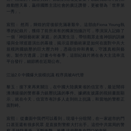
維動態天幕，贏得國際主流社會的廣泛讚譽，更被譽為「世界第
一秀」。
宸熙： 然而，輝煌的背後卻充滿著艱辛。這部由Fiona Young執
導的紀錄片，獲得了前所未有的獨家拍攝許可，導演深入記錄了
一個「神韻藝術家 家庭」的真實生活，帶領觀眾走進神韻的訓練
場與全球巡迴演出的幕後，揭示這群藝術家是如何在面對中共大
規模跨國鎮壓的巨大壓力時，憑藉信仰和勇氣，守護真相與藝
術。製作方透露，計畫今年春季，這部紀錄片將在各大主流串流
平台發行，細節將在近期公布。
江油2.0 中國爆大規模抗議 程序員被AI代替
黎玉：接下來再來關注，在中國大陸廣東省的信宜市，最近鬧得
沸沸揚揚的警察暴力鎮壓抗議的事件。據網友披露的視頻畫面顯
示，就在今天，信宜市有許多人走到街上抗議，和當地的警察正
面對峙。
宸熙： 從畫面中我們可以看到，現場十分喧鬧，在一家超市的門
口甚至還有很多民眾 是直接對警察大打出手。這些中共當局的警
察 手持防暴盾，不斷衝擊、推擠 這些聚集在門口的市民。