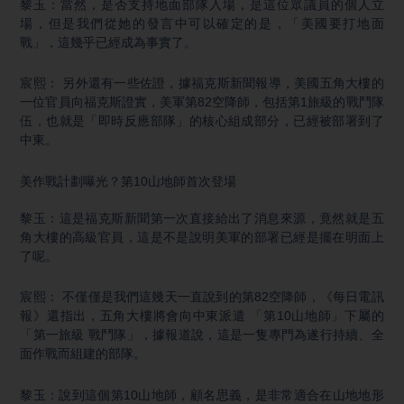
黎玉：當然，是否支持地面部隊入場，是這位眾議員的個人立
場，但是我們從她的發言中可以確定的是，「美國要打地面
戰」，這幾乎已經成為事實了。
宸熙： 另外還有一些佐證，據福克斯新聞報導，美國五角大樓的
一位官員向福克斯證實，美軍第82空降師，包括第1旅級的戰鬥隊
伍，也就是「即時反應部隊」的核心組成部分，已經被部署到了
中東。
美作戰計劃曝光？第10山地師首次登場
黎玉：這是福克斯新聞第一次直接給出了消息來源，竟然就是五
角大樓的高級官員，這是不是說明美軍的部署已經是擺在明面上
了呢。
宸熙： 不僅僅是我們這幾天一直說到的第82空降師，《每日電訊
報》還指出，五角大樓將會向中東派遣 「第10山地師」下屬的
「第一旅級 戰鬥隊」，據報道說，這是一隻專門為遂行持續、全
面作戰而組建的部隊。
黎玉：說到這個第10山地師，顧名思義，是非常適合在山地地形