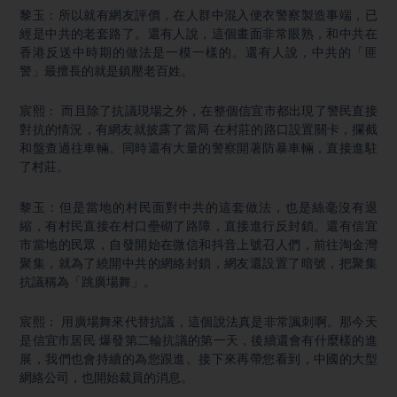
黎玉：所以就有網友評價，在人群中混入便衣警察製造事端，已
經是中共的老套路了。還有人說，這個畫面非常眼熟，和中共在
香港反送中時期的做法是一模一樣的。還有人說，中共的「匪
警」最擅長的就是鎮壓老百姓。
宸熙： 而且除了抗議現場之外，在整個信宜市都出現了警民直接
對抗的情況，有網友就披露了當局 在村莊的路口設置關卡，攔截
和盤查過往車輛。同時還有大量的警察開著防暴車輛，直接進駐
了村莊。
黎玉：但是當地的村民面對中共的這套做法，也是絲毫沒有退
縮，有村民直接在村口壘砌了路障，直接進行反封鎖。還有信宜
市當地的民眾，自發開始在微信和抖音上號召人們，前往淘金灣
聚集，就為了繞開中共的網絡封鎖，網友還設置了暗號，把聚集
抗議稱為「跳廣場舞」。
宸熙： 用廣場舞來代替抗議，這個說法真是非常諷刺啊。那今天
是信宜市居民 爆發第二輪抗議的第一天，後續還會有什麼樣的進
展，我們也會持續的為您跟進。接下來再帶您看到，中國的大型
網絡公司，也開始裁員的消息。