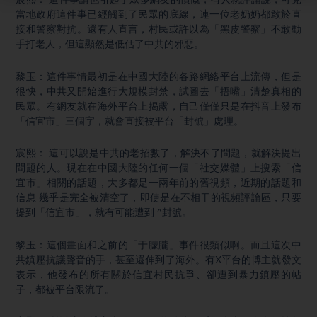
當地政府這件事已經觸到了民眾的底線，連一位老奶奶都敢於直
接和警察對抗。還有人直言，村民或許以為「黑皮警察」不敢動
手打老人，但這顯然是低估了中共的邪惡。
黎玉：這件事情最初是在中國大陸的各路網絡平台上流傳，但是
很快，中共又開始進行大規模封禁，試圖去「捂嘴」清楚真相的
民眾。有網友就在海外平台上揭露，自己僅僅只是在抖音上發布
「信宜市」三個字，就會直接被平台「封號」處理。
宸熙： 這可以說是中共的老招數了，解決不了問題，就解決提出
問題的人。現在在中國大陸的任何一個「社交媒體」上搜索「信
宜市」相關的話題，大多都是一兩年前的舊視頻，近期的話題和
信息 幾乎是完全被清空了，即使是在不相干的視頻評論區，只要
提到「信宜市」，就有可能遭到 ^封號。
黎玉：這個畫面和之前的「于朦朧」事件很類似啊。而且這次中
共鎮壓抗議聲音的手，甚至還伸到了海外。有X平台的博主就發文
表示，他發布的所有關於信宜村民抗爭、卻遭到暴力鎮壓的帖
子，都被平台限流了。