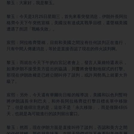
黎玉：大家好，我是黎玉。
黎玉：今天是3月25日星期三，首先來看突發消息，伊朗外長阿拉
格齊今天下午突然宣稱，美國沒有達成其戰爭目標，還聲稱美國
遭遇了所謂「戰略失敗」。
宸熙：阿拉格齊聲稱，目前和美國之間沒有任何談判正在進行，
只有中間人傳遞消息，等於是直接否認了現在的停火談判啊。
黎玉：而就在今天下午的白宮記者會上，發言人萊維特還表示，
如果伊朗不接受美方提出的協議，
川普
將會發動地獄式的打擊。
那現在伊朗政權是已經公開叫停了談判，或許局勢馬上就要大升
級了。
宸熙：另外，今天還有華爾街日報的報導說，美國和以色列暫時
將伊朗議長卡利巴夫，和外長阿拉格齊從打擊目標名單中移除
了，但是值得注意的是，這並不是「永久移除」，而是僅限4到5
天，也就是為可能進行的談判留出窗口。
黎玉：然而，現在伊朗方面是直接叫停了談判，否認和美方之間
的任何接觸，那也就意味著，在明天我們或許不會看到美伊高層