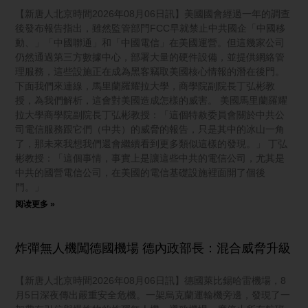
【新唐人北京時間2026年08月06日訊】美國國會經過一年的調查
後發布報告指出，雖然監管部門FCC早就禁止中共國企「中國移
動、」「中國聯通」和「中國電信」在美國運營。但這幾家公司
仍然通過第三方數據中心，部署大量的硬件設備，並提供網絡管
理服務，這些設施正在成為黑客竊取美國核心情報的潛在後門。
下面我們來連線，馬里蘭羅耀拉大學，商學院副院長丁弘彬教
授，為我們解析，這會對美國造成怎樣的威害。 美國馬里蘭羅耀
拉大學商學院副院長丁弘彬教授：「這個特赦委員會關於中共公
司電信服務跟它們（中共）的威脅的報告，只是其中的冰山一角
了，那未來我想我們還會繼續看到更多類似這樣的發現。」 丁弘
彬教授：「這個事情，事實上是讓這些中共的電信公司，尤其是
中共的國營電信公司，在美國的電信基礎設施裡面開了個後
門。」
阅读更多 »
炸彈無人機闖德國機場 德內政部長：混合威脅升級
【新唐人北京時間2026年08月06日訊】德國萊比錫哈雷機場，8
月5日深夜傳出嚴重安全危機。一架烏克蘭運輸機旁邊，發現了一