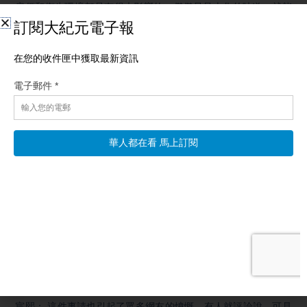
房價和衛生環境都是有很大影響的，僅僅只是火化的味道，就能
讓附近的大片區域變得不再宜居。
宸熙： 然而，這還不是真正引爆事件的導火索。民眾爆發抗議的
主要原因，還是當局對民眾的欺騙。
黎玉：沒錯，這個價值一億多元的項目，最初卻是當局以「修
路」的名義才徵得的土地。信宜市的居民認為，當局以修路的名
義徵地，實際上卻是「先斬後奏」，在完全沒有得到民眾同意的
情況下，就擅自決定了修建火葬場和殯儀館。
宸熙： 從目前為止的情況來看，信宜市的第一輪抗議事件持續了
三天，並且發生了兩輪明顯的警民衝突。最初村民是在「旺埇 村
委會」附近聚集，隨後更多的人來到了「信宜 市政府」門口示
威。
黎玉：在這一輪的對峙當中，出現了一個火遍全網、被網友們稱
為「世界名畫」的事件，就是在3月19日，信宜市政府的門前有一
位頭髮花白的老人，向面前舉著盾牌的防暴警察投擲雞蛋。
宸熙： 這件事請也引起了眾多網友的憤慨，有人就評論說，可見