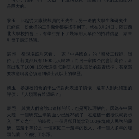
是巨大的。
黎玉：比起從大廠被裁員的王先生，另一邊的大學生和研究生，
已經連一份像樣的工作機會都要找不到了。就在3月24日，陝西西
北大學校招會上，有學生拍下了幾家用人單位的招聘信息，結果
引發了廣泛熱議。
宸熙： 從現場照片來看，一家「中共國企」的「研發工程師」崗
位，月薪竟然只有1500元人民幣；而另一家國企的會計崗位，甚
至出現了100到150元這樣 低到讓人難以置信的薪資標準，甚至還
要求應聘者必須達到碩士及以上的學歷。
黎玉：參加校招會的學生們對此表達了憤慨，還有人對此絕望的
評價：「人類還有希望嗎？」
宸熙： 其實人們會說出這樣的話，也是可以理解的。因為在中國
大陸，一個研究生畢業 至少已經25歲了，在這樣一個很快就要步
入「而立之年」的時候，一個月卻只能拿到100多塊錢人民幣的薪
酬。這幾乎等於是 一個家庭二十幾年的投入、和一個人多年的埋
頭苦讀，全都打了水漂。