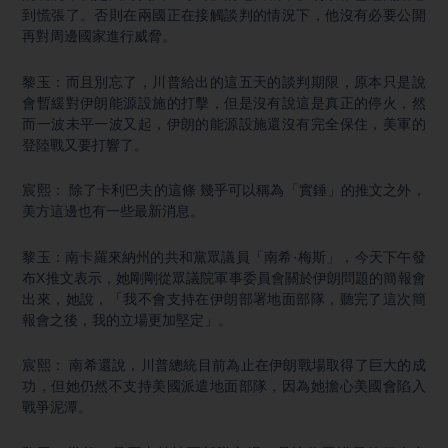
到慌張了。否則在兩國正在接觸談判的情況下，他沒有必要公開
再對周邊國家進行威脅。
黎玉：而且別忘了，川普給出的這五天的談判期限，原本只是說
會暫緩對伊朗能源設施的打擊，但是沒有說這是真正的停火，然
而一波未平一波又起，伊朗的能源設施還沒有完全保住，美軍的
登陸戰又要打響了。
宸熙： 除了卡利巴夫的這條 幾乎可以稱為「實錘」的推文之外，
美方這邊也有一些最新消息。
黎玉：南卡羅來納州的共和黨眾議員「南希·梅斯」，今天下午發
布X推文表示，她剛剛從眾議院軍事委員會關於伊朗問題的簡報會
出來，她說，「我不會支持在伊朗部署地面部隊，聽完了這次簡
報會之後，我的立場更加堅定」。
宸熙： 南希還說，川普總統目前為止在伊朗戰場取得了巨大的成
功，但她仍然不支持美國派遣地面部隊，因為她擔心美國會陷入
戰爭泥潭。