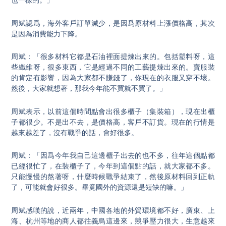
也一樣的。」
周斌認爲，海外客戶訂單減少，是因爲原材料上漲價格高，其次
是因為消費能力下降。
周斌：「很多材料它都是石油裡面提煉出來的。包括塑料呀，這
些纖維呀，很多東西，它是經過不同的工藝提煉出來的。賣服裝
的肯定有影響，因為大家都不賺錢了，你現在的衣服又穿不壞。
然後，大家就想著，那我今年能不買就不買了。」
周斌表示，以前這個時間點會出很多櫃子（集裝箱），現在出櫃
子都很少。不是出不去，是價格高，客戶不訂貨。現在的行情是
越來越差了，沒有戰爭的話，會好很多。
周斌：「因爲今年我自己這邊櫃子出去的也不多，往年這個點都
已經很忙了，在裝櫃子了，今年到這個點的話，就大家都不多。
只能慢慢的熬著呀，什麼時候戰爭結束了，然後原材料回到正軌
了，可能就會好很多。畢竟國外的資源還是短缺的嘛。」
周斌感嘆的說，近兩年，中國各地的外貿環境都不好，廣東、上
海、杭州等地的商人都往義烏這邊來，競爭壓力很大，生意越來