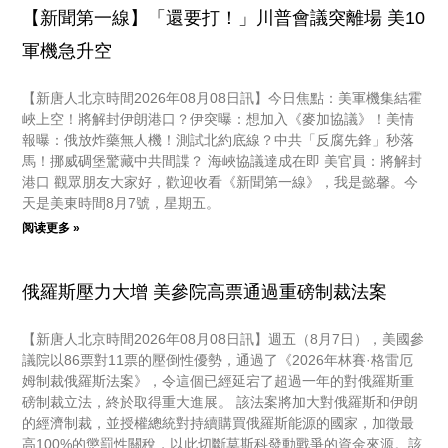
【新聞第一線】「還要打！」川普會議突離場 美10
軍機急升空
【新唐人北京時間2026年08月08日訊】今日焦點：美軍機集結霍
峽上空！將解封伊朗港口？伊突曝：想加入《麥加協議》！美情
報曝：俄放炸藥無人機！測試北約底線？中共「反腐先鋒」秒落
馬！挪威碉堡驚藏中共間諜？ 海峽協議達成在即 美官員：將解封
港口 觀眾朋友大家好，歡迎收看《新聞第一線》，我是懿馨。今
天是美東時間8月7號，星期五。
阅读更多 »
俄羅斯壓力大增 美參院高票通過重磅制裁法案
【新唐人北京時間2026年08月08日訊】週五（8月7日），美國參
議院以86票對11票的壓倒性優勢，通過了《2026年林賽·格雷厄
姆制裁俄羅斯法案》，令這個已經延宕了超過一年的對俄羅斯重
磅制裁立法，終於取得重大進展。 該法案將加大對俄羅斯和伊朗
的經濟制裁，並授權總統對持續購買俄羅斯能源的國家，加徵最
高100%的懲罰性關稅，以此切斷莫斯科發動戰爭的資金來源。該