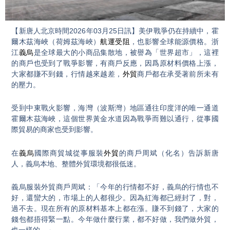
Video
【新唐人北京時間2026年03月25日訊】美伊戰爭仍在持續中，霍
爾木茲海峽（荷姆茲海峽）
航運受阻
，也影響全球能源價格。浙
江
義烏
是全球最大的小商品集散地，被譽為「世界超市」，這裡
的商戶也受到了戰爭影響，有商戶反應，因爲原材料價格上漲，
大家都賺不到錢，行情越來越差，
外貿
商戶都在承受著前所未有
的壓力。
受到中東戰火影響，海灣（波斯灣）地區通往印度洋的唯一通道
霍爾木茲海峽，這個世界黃金水道因為戰爭而難以通行，從事國
際貿易的商家也受到影響。
在
義烏
國際商貿城從事服裝
外貿
的商戶周斌（化名）告訴新唐
人，義烏本地、整體外貿環境都很低迷。
義烏服裝外貿商戶周斌：「今年的行情都不好，義烏的行情也不
好，還蠻大的，市場上的人都很少。因為紅海都已經封了，對，
過不去。現在所有的原材料基本上都在漲。賺不到錢了，大家的
錢包都捂得緊一點。今年做什麼行業，都不好做，我們做外貿，