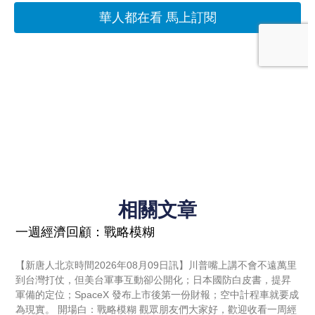
相關文章
一週經濟回顧：戰略模糊
【新唐人北京時間2026年08月09日訊】川普嘴上講不會不遠萬里
到台灣打仗，但美台軍事互動卻公開化；日本國防白皮書，提昇
軍備的定位；SpaceX 發布上市後第一份財報；空中計程車就要成
為現實。 開場白：戰略模糊 觀眾朋友們大家好，歡迎收看一周經