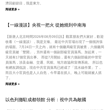
濟回顧節目，我是東方。
阅读更多 »
【一線漫談】央視一把火 從她燒到中南海
【新唐人北京時間2026年08月09日訊】觀眾朋友們大家好，歡迎
收看《一線漫談》，我是文臻。 最近中共官場出現了一個很誇張
的場面。7月24日一天之內，就有十個廳局級官員被查，六個廳局
級官員被「雙開」，另外還有一個副部級官員落馬。加起來，一
天就有17個官員出事。 而從7月開始，還有六個副部級的中管官
員落馬，涉及金融、交通、民航、地方政協和宣傳系統。 所以也
有網友調侃說，現在中共官員落馬已經成了「流水線作業」了，
而且大小官員也是人人自危，今早還在抓人、晚上可能就被人抓
了。
阅读更多 »
以色列撤駐成都領館 分析：視中共為敵國