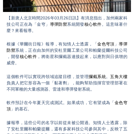
Video
【新唐人北京時間2026年03月26日訊】有消息指出，加州兩家科
技公司正在為「金穹」
導彈防禦
系統開發
核心軟件
。這意味著什
麼？來看報導。
根據《華爾街日報》報導，有知情人士透露，「
金色穹頂
」
導彈
防禦
系統，正在由加州的安杜里爾工業公司和帕蘭提爾科技公司
，開發
核心軟件
，將衛星和攔截器連接起來，以應對與日俱增的
威脅。
這個軟件可以實現跨領域追蹤目標，並管理
攔截系統
。
五角大樓
負責人把它形容為一個「黏著劑」，能夠幫助指揮官管理部署在
不同軍種的大量感測器、雷達和導彈發射系統。
軟件預計在今年夏天完成測試。如果成功，它有望成為「
金色穹
頂
」的基石。
據報導，這些公司的名字以前從未被公開過。知情人士透露，除
了安杜里爾和帕蘭提爾，還有多家科技公司參與其中，反映了五