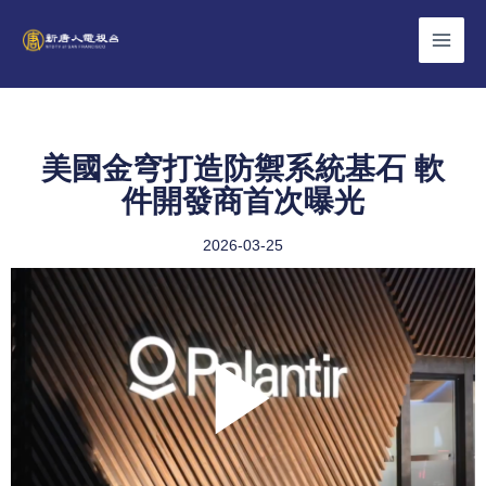
Skip
to
content
美國金穹打造防禦系統基石 軟
件開發商首次曝光
2026-03-25
Play