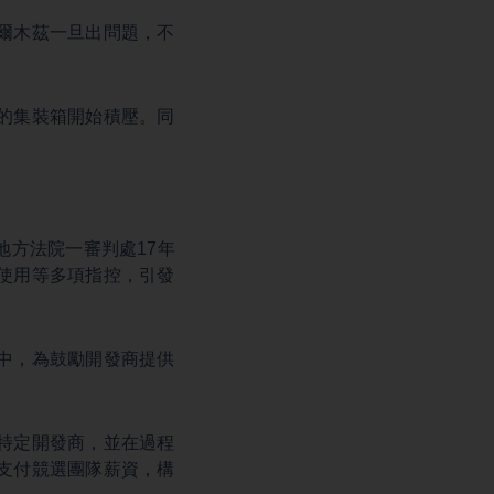
爾木茲一旦出問題，不
的集裝箱開始積壓。同
方法院一審判處17年
使用等多項指控，引發
中，為鼓勵開發商提供
特定開發商，並在過程
支付競選團隊薪資，構