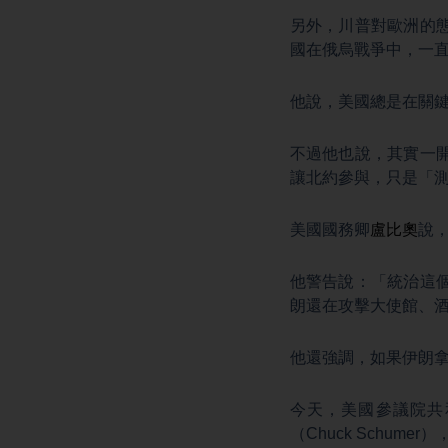
另外，川普對歐洲的
國在俄烏戰爭中，一
他說，美國總是在關
不過他也說，其實一
讓北約參與，只是「
美國國務卿
盧比奧
說
他警告說：「統治這
朗還在攻擊大使館、
他還強調，如果伊朗
今天，美國參議院共和
（Chuck Schum