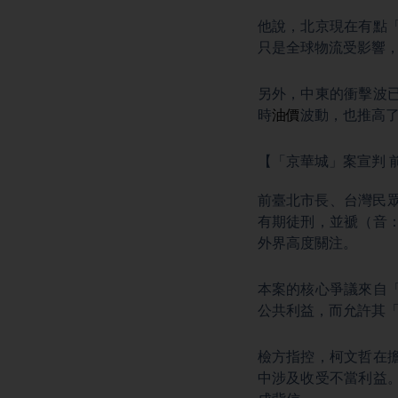
他說，北京現在有點
只是全球物流受影響
另外，中東的衝擊波
時
油價
波動，也推高
【「京華城」案宣判 
前臺北市長、台灣民
有期徒刑，並褫（音
外界高度關注。
本案的核心爭議來自
公共利益，而允許其
檢方指控，柯文哲在
中涉及收受不當利益