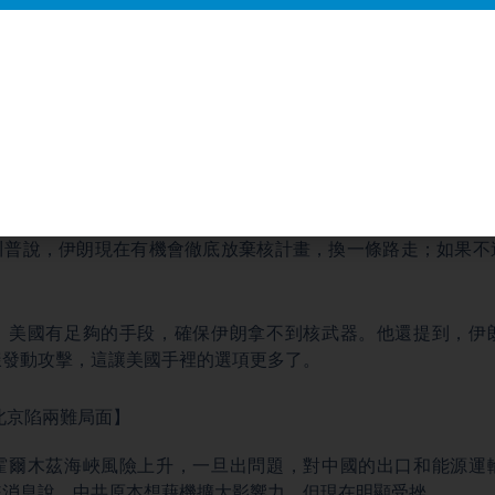
摧毀了伊朗的海軍和空軍，還有大約90%的導彈和發射裝置，同
川普也說了一句，他認為伊朗領導人並不愚蠢，在某些方面很聰
但談判能力不弱。
原本預計會打四到六週，但現在看，美國這邊的進展「遠超預期
川普說，伊朗現在有機會徹底放棄核計畫，換一條路走；如果不
，美國有足夠的手段，確保伊朗拿不到核武器。他還提到，伊
樣發動攻擊，這讓美國手裡的選項更多了。
北京陷兩難局面】
霍爾木茲海峽風險上升，一旦出問題，對中國的出口和能源運
統消息說，中共原本想藉機擴大影響力，但現在明顯受挫。