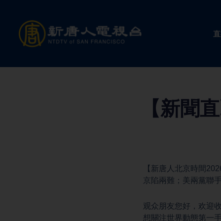
Skip
to
直
content
【新聞直
【新唐人北京時間20
京陷兩難；美兩黨聯
观众朋友您好，欢迎收
想關注世界動態第一