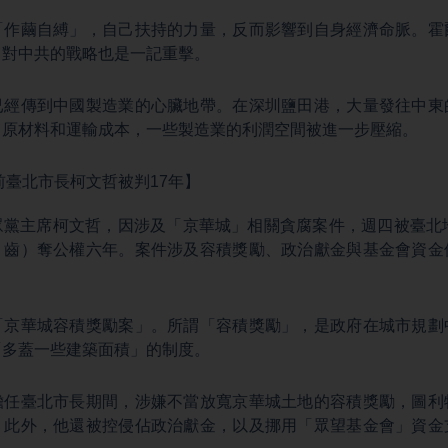
「作繭自縛」，自己扶持的力量，反而影響到自身經濟命脈。霍
，對中共的戰略也是一記重擊。
已經傳到中國製造業的心臟地帶。在深圳鹽田港，大量發往中東
了原材料和運輸成本，一些製造業的利潤空間被進一步壓縮。
前臺北市長柯文哲被判17年】
眾黨主席柯文哲，因涉及「京華城」相關貪腐案件，週四被臺北地
：齒）奪公權六年。案件涉及容積獎勵、政治獻金與基金會資金
「京華城容積獎勵案」。所謂「容積獎勵」，是政府在城市規劃
「多蓋一些建築面積」的制度。
擔任臺北市長期間，涉嫌不當放寬京華城土地的容積獎勵，圖利
。此外，他還被控侵佔政治獻金，以及挪用「眾望基金會」資金