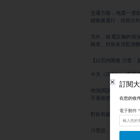
交通方面，地震一度
經恢復運行，但部分
另外，核電設施的情
檢查。目前各項監測
【白宮內閣會 川普：
今天（26日），美國
他強調說，現在是伊
不過他也留了空間，
對於有媒體說他急著
川普說，對伊朗的行