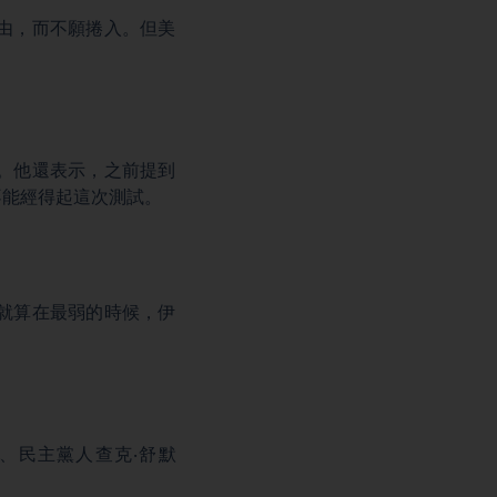
由，而不願捲入。但美
。他還表示，之前提到
不能經得起這次測試。
就算在最弱的時候，伊
袖、民主黨人查克‧舒默