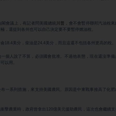
內閣會議上，有記者問美國總統
川普
，會不會暫停聯邦汽油稅來
積極，還提到各州也可以自己決定要不要暫停燃油稅。
侖18.4美分，柴油是24.4美分，而且這還不包括各州更高的稅。
他一個人說了不算，必須國會批准。不過他表態，現在還沒準備
時可以用。
。
公布一系列措施，來支持美國農民。原因是中東戰事推高了化肥
。
衝擊農業時，政府曾拿出120億美元援助農民，這次也會繼續支