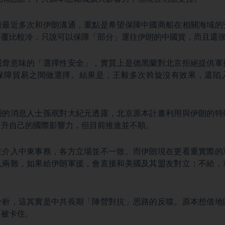
毅最近多次和伊朗溝通，重點是希望保障中國商船在相關海域的
答覆比較冷，只說可以保障「部分」運往伊朗的中國貨，而且還
威脅意味的「選擇性安全」，實質上是德黑蘭對北京拒絕提供軍
保障貿易之間做選擇。結果是，王毅多次斡旋沒有效果，還陷
圈的消息人士孫珉對大紀元透露，北京原本計畫利用與伊朗的特
提升自己的國際影響力，但目前推進並不順。
在介入中東事務，各方立場並不一致。而伊朗現在更看重實際的
入兩難，如果給伊朗軍援，會直接和美國及其盟友對立；不給，
分析，這其實是中共長期「陣營對抗」思路的反噬。原本想借地
己被卡住。