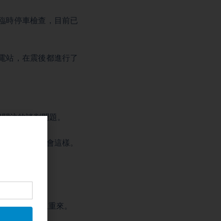
臨時停車檢查，目前已
電站，在震後都進行了
很關注的談判問題。
都知道為什麼會這樣。
敗，不可能捲土重來。