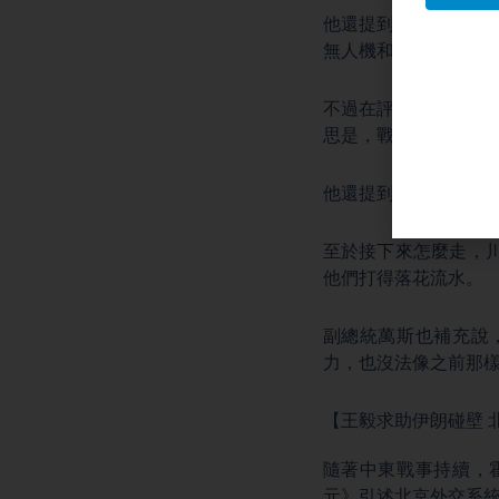
他還提到，美軍已經
無人機和導彈工廠。
不過在評價對手時，
思是，戰鬥力不行，
他還提到，這場衝突
至於接下來怎麼走，
他們打得落花流水。
副總統萬斯也補充說
力，也沒法像之前那
【王毅求助伊朗碰壁 
隨著中東戰事持續，
元》引述北京外交系