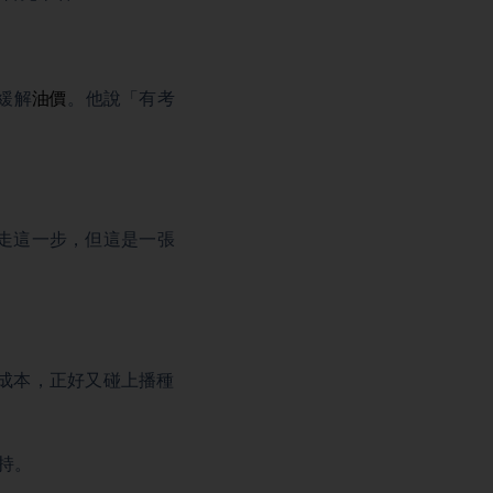
緩解
油價
。他說「有考
走這一步，但這是一張
成本，正好又碰上播種
持。