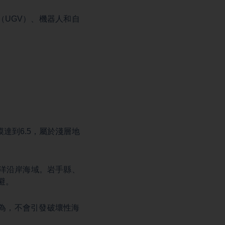
UGV）、機器人和自
達到6.5，屬於淺層地
平洋沿岸海域。岩手縣、
避。
為，不會引發破壞性海