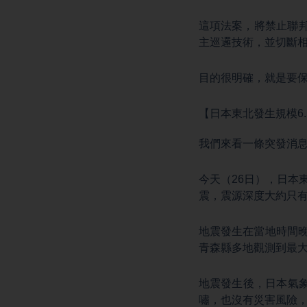
這項法案，將禁止聯
主巡邏技術，並切斷
目的很明確，就是要
【日本東北發生規模6
我們來看一條突發消
今天（26日），日本
震，震源深度大約只有
地震發生在當地時間晚
青森縣多地觀測到最大
地震發生後，日本氣
嘯，也沒有災害風險