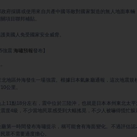
邦政府採購或使用來自共產中國等敵對國家製造的無人地面車輛（
相關項目聯邦補貼。
保護美國人免受國家安全威脅。
.5強震
海嘯預報
發布】
息。
東北地區外海發生一場強震。根據日本氣象廳通報，這次地震規模
10公里。
上11點18分左右，震中位於三陸沖，也就是日本本州東北太
震度4級，不少當地民眾感受到大幅搖晃，不少人被嚇得慌忙躲
象廳第一時間發布海嘯提示，稱可能會有海面變化。不過評估認
，民眾不需要過度擔心。