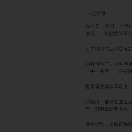
一組簡訊：
在今天（26日）白宮
慮過」，但態度並不
目前聯邦汽油稅是每加
川普
也說了，這件事
「手裡的牌」，必要
再來看美國農業這邊
川普說，他會在週五
季，對農業影響不小
他還提到，之前貿易戰