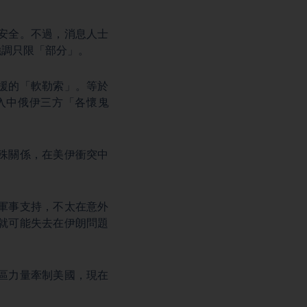
安全。不過，消息人士
強調只限「部分」。
援的「軟勒索」。等於
入中俄伊三方「各懷鬼
殊關係，在美伊衝突中
軍事支持，不太在意外
就可能失去在伊朗問題
區力量牽制美國，現在