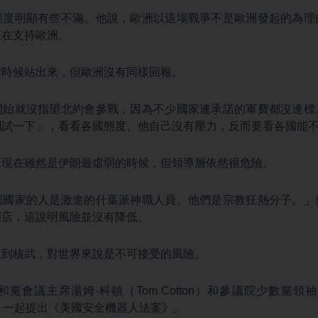
態度明顯有些不滿。他說，歐洲以這場戰爭不是歐洲發起的為理
直在支持歐洲。
鍵時候站出來，但歐洲沒有同樣回報。
開始就沒指望北約會參戰，因為不少國家連承諾的軍費都沒達標
測試一下」，看看各國態度。他自己沒有壓力，反而要看各國能
，現在雖然是伊朗最虛弱的時候，但領導層依然很危險。
個國家的人是激進的什葉派神職人員。他們是宗教狂熱分子。」
酒店，這說明風險並沒有降低。
拿到核武，對世界來說是不可接受的風險。
黨會議主席湯姆‧科頓（Tom Cotton）和參議院少數黨領
er），一起提出《美國安全機器人法案》。