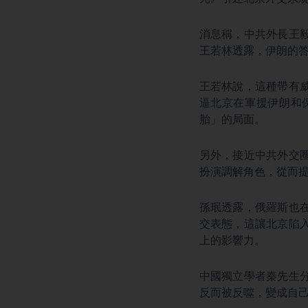
消息稱，中共外長王
王若林透露，伊朗的
王若林說，這種帶有
逼北京在軍援伊朗和
胎」的局面。
另外，接近中共外交
扮演調解角色，從而
孫珉透露，俄羅斯也
交表態，這讓北京陷
上的影響力。
中國獨立學者秦先生
反而被反噬，變成自