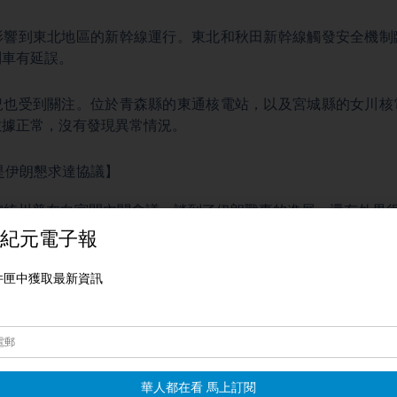
影響到東北地區的新幹線運行。東北和秋田新幹線觸發安全機制
列車有延誤。
況也受到關注。位於青森縣的東通核電站，以及宮城縣的女川核
數據正常，沒有發現異常情況。
是伊朗懇求達協議】
總統川普在白宮開內閣會議，談到了伊朗戰事的進展，還有外界
朗在「求著談協議」，不是美國主動要談。只要瞭解戰局的人，
說最後能不能談成，美國要不要談，現在還不確定。
達成協議，川普直接否認，稱這些都是「假新聞」。
動「已經接近尾聲」，伊朗的軍事力量基本被瓦解，他們已經戰