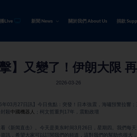
播Live
新聞 News
關於我們 About Us
捐款 Supp
擊】又變了！伊朗大限 再
2026-03-26
26年03月27日訊】今日焦點：突發！日本強震，海嘯預警拉響
手封殺
中國機器人
；柯文哲重判17年，震動政壇
看《新闻直击》。今天是美东时间3月26日，星期四。我們每
手資訊，希望大家可以訂閱我們的頻道，這對我們的幫助也很大