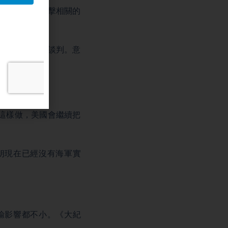
時也在持續打擊相關的
明，而且很會談判。意
」。
這樣做，美國會繼續把
朗現在已經沒有海軍實
輸影響都不小。《大紀