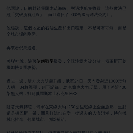
他還說，伊朗封鎖霍爾木茲海峽、對過境船隻收費，這些做法已
經「突破所有紅線」，而且違反了《聯合國海洋法公約》。
他強調，這個地區的石油生產和出口穩定，不是可有可無，而是
全球市場的剛需。
再來看俄烏這邊。
美聯社說，隨著
伊朗戰爭
爆發，全球注意力被分散，俄羅斯正趁
機加快春季攻勢。
過去一週，雙方火力明顯升級，俄軍24日一天內發射近1000架無
人機、34枚導彈，創下記錄；烏克蘭也大力反擊，用了將近400
架無人機，打到俄羅斯本土和克里米亞。
隨著天氣轉暖，俄軍在東線大約1250公里戰線上全面施壓，重點
還是頓巴斯一帶，而且打法也在變，從過去的人海消耗，轉向機
械化推進、包圍城市、切斷補給。
雖然推進速度不算快，但俄軍已經在南部嘗試建立新據點。