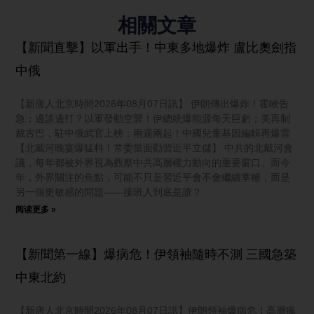
相關文章
【新聞直擊】以軍出手！中東多地爆炸 盧比奧劍指
中俄
【新唐人北京時間2026年08月07日訊】 伊朗傳出爆炸！霍峽告
急；邊談邊打？以軍發動空襲！伊總統爆能源每天巨虧；美再制
裁古巴，駐中俄武官上榜；兩週兩起！中國兒童基因編輯再爆雷
【北戴河晚宴爆猛料！常委當面勸習近平立儲】 中共的北戴河會
議，每年都被外界視為觀察中共高層權力動向的重要窗口。而今
年，外界關注的焦點，可能不只是習近平會不會繼續掌權，而是
另一個更敏感的問題——接班人到底是誰？
阅读更多 »
【新聞第一線】爆病危！伊領袖隨時不測 三國急築
中東北約
【新唐人北京時間2026年08月07日訊】伊朗領袖爆病危！高層瘋