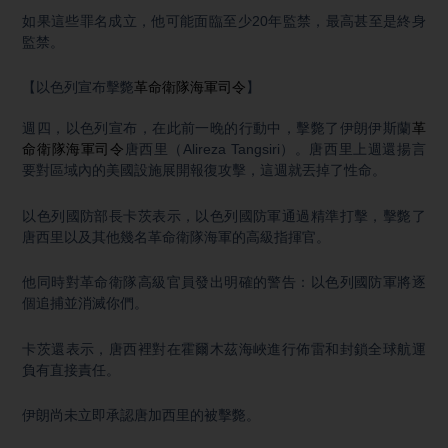
如果這些罪名成立，他可能面臨至少20年監禁，最高甚至是終身
監禁。
【以色列宣布擊斃
革命衛隊海軍司令
】
週四，以色列宣布，在此前一晚的行動中，擊斃了伊朗伊斯蘭
革
命衛隊海軍司令
唐西里（Alireza Tangsiri）。唐西里上週還揚言
要對區域內的美國設施展開報復攻擊，這週就丟掉了性命。
以色列國防部長卡茨表示，以色列國防軍通過精準打擊，擊斃了
唐西里以及其他幾名革命衛隊海軍的高級指揮官。
他同時對革命衛隊高級官員發出明確的警告：以色列國防軍將逐
個追捕並消滅你們。
卡茨還表示，唐西裡對在霍爾木茲海峽進行佈雷和封鎖全球航運
負有直接責任。
伊朗尚未立即承認唐加西里的被擊斃。