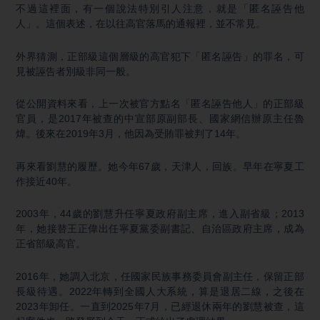
不過這裡面，有一個說法特別引人注意，就是「匿名誣告他
人」。這個表述，在以往高官落馬的通報裡，並不常見。
外界猜測，正部級這個層級的高官犯下「匿名誣告」的罪名，可
見被誣告者別級非同一般。
從公開資料來看，上一次被官方點名「匿名誣告他人」的正部級
官員，是2017年被查的中宣部原副部長、國家網信辦原主任魯
煒。後來在2019年3月，他因為受賄罪被判了14年。
再來看劉慧的履歷。她今年67歲，天津人，回族。早年在寧夏工
作接近40年。
2003年，44歲的劉慧升任寧夏政府副主席，進入副省級；2013
年，她接替王正偉出任寧夏黨委副書記、自治區政府主席，成為
正省部級高官。
2016年，她調入北京，任國家民族事務委員會副主任，保留正部
長級待遇。2022年轉到全國人大系統，算是退居二線，之後在
2023年卸任。一直到2025年7月，已經退休兩年的劉慧被查，這