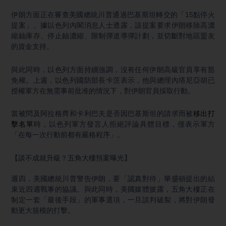
伊朗方面正在審查美國總統川普通過巴基斯坦轉交的「15點停火
提案」。據以色列內閣消息人士透露，該提案要求伊朗移除高濃
縮鈾庫存、停止鈾濃縮、限制彈道導彈計劃，並切斷對地區盟友
的資金支持。
與此同時，以色列方面持續強調，沒有任何伊朗高級官員享有豁
免權。上週，以色列國防部長卡茨表示，他與總理內塔尼亞胡已
授權軍方在無需事前批准的情況下，對伊朗官員採取行動。
當被問及阿拉格齊和卡利巴夫是否因巴基斯坦的請求而被
移出打
擊名單
時，以色列軍方發言人拒絕評論具體目標，僅表示軍方
「在每一次行動前都有嚴格程序」。
【談不成就升級？五角大樓預案曝光】
週四，美國總統川普警告伊朗，要「認真對待」華盛頓提出的結
束近四週戰事的協議。與此同時，美國媒體披露，五角大樓正在
制定一套「最後手段」的軍事選項，一旦談判破裂，將對伊朗發
動更大規模的打擊。