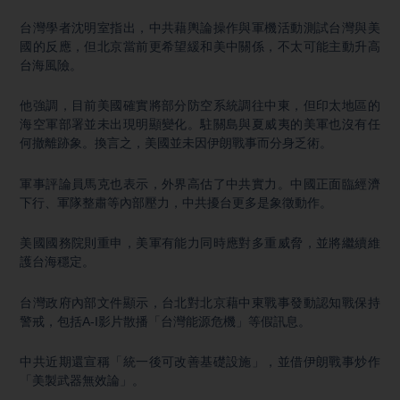
台灣學者沈明室指出，中共藉輿論操作與軍機活動測試台灣與美
國的反應，但北京當前更希望緩和美中關係，不太可能主動升高
台海風險。
他強調，目前美國確實將部分防空系統調往中東，但印太地區的
海空軍部署並未出現明顯變化。駐關島與夏威夷的美軍也沒有任
何撤離跡象。換言之，美國並未因伊朗戰事而分身乏術。
軍事評論員馬克也表示，外界高估了中共實力。中國正面臨經濟
下行、軍隊整肅等內部壓力，中共擾台更多是象徵動作。
美國國務院則重申，美軍有能力同時應對多重威脅，並將繼續維
護台海穩定。
台灣政府內部文件顯示，台北對北京藉中東戰事發動認知戰保持
警戒，包括A-I影片散播「台灣能源危機」等假訊息。
中共近期還宣稱「統一後可改善基礎設施」，並借伊朗戰事炒作
「美製武器無效論」。