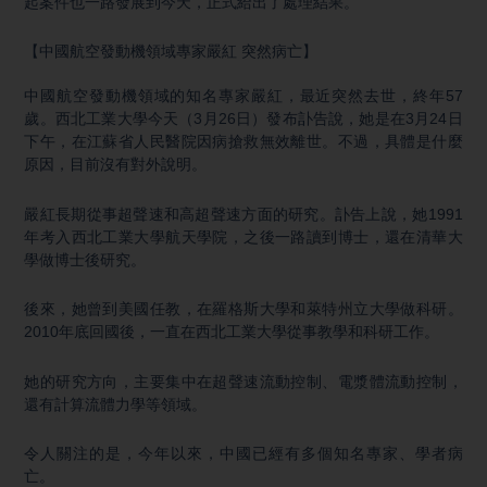
起案件也一路發展到今天，正式給出了處理結果。
【中國航空發動機領域專家嚴紅 突然病亡】
中國航空發動機領域的知名專家嚴紅，最近突然去世，終年57
歲。西北工業大學今天（3月26日）發布訃告說，她是在3月24日
下午，在江蘇省人民醫院因病搶救無效離世。不過，具體是什麼
原因，目前沒有對外說明。
嚴紅長期從事超聲速和高超聲速方面的研究。訃告上說，她1991
年考入西北工業大學航天學院，之後一路讀到博士，還在清華大
學做博士後研究。
後來，她曾到美國任教，在羅格斯大學和萊特州立大學做科研。
2010年底回國後，一直在西北工業大學從事教學和科研工作。
她的研究方向，主要集中在超聲速流動控制、電漿體流動控制，
還有計算流體力學等領域。
令人關注的是，今年以來，中國已經有多個知名專家、學者病
亡。