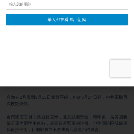
士兵正陸續抵達，一支海軍陸戰隊遠征部隊將在本周進入戰區，
另一支部隊也在部署中。第82空降師的指揮單位已接到命令，將
攜帶一個由數千名士兵組成的步兵旅前往中東。
那麼觀眾朋友，如國談不攏的話，你認為美國對伊朗的打擊，會
不會直接升級？如果認為會，請在留言區打A；如果認為不會，還
會繼續拉鋸，請在留言區打B
【中共炒作「美軍無暇顧台」 專家：虛張聲勢】
美國與以色列對伊朗展開聯合軍事行動後，北京一度顯得措手不
及。近期，中共又對台灣發動認知戰，散播「美製武器不可靠」
「美國無暇顧台」等論調。分析人士指出，這些說法多屬虛張聲
勢，意在製造話題。
台海在2月底到3月13日相對平靜，但從3月14日起，中共軍機再
次恢復擾臺。
台灣國安官員向路透社表示，北京試圖營造一種印象：當美國將
部分軍力調往中東時，就是製造緊張的時機。但美國跨區域部署
仍保持平衡，伊朗戰事並不會成為北京攻台的機會。