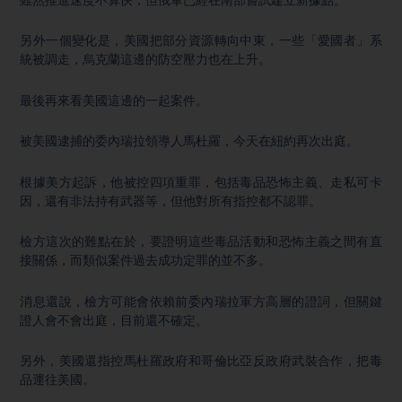
另外一個變化是，美國把部分資源轉向中東，一些「愛國者」系
統被調走，烏克蘭這邊的防空壓力也在上升。
最後再來看美國這邊的一起案件。
被美國逮捕的委內瑞拉領導人馬杜羅，今天在紐約再次出庭。
根據美方起訴，他被控四項重罪，包括毒品恐怖主義、走私可卡
因，還有非法持有武器等，但他對所有指控都不認罪。
檢方這次的難點在於，要證明這些毒品活動和恐怖主義之間有直
接關係，而類似案件過去成功定罪的並不多。
消息還說，檢方可能會依賴前委內瑞拉軍方高層的證詞，但關鍵
證人會不會出庭，目前還不確定。
另外，美國還指控馬杜羅政府和哥倫比亞反政府武裝合作，把毒
品運往美國。