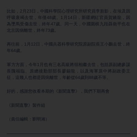
比如，2月23日，中國科學院心理研究所研究員李新影，在埃及因
呼吸衰竭去世，年僅48歲。1月14日，新疆網紅官員賀嬌龍，因
為墜馬受傷去世，終年47歲。同一天，中國圍棋九段聶衛平也在
北京因病離世，終年73歲。
再往前，1月12日，中國兵器科學研究院原副院長王小鵬去世，終
年64歲。
軍方方面，今年1月也有三名高級將領相繼去世，包括原副總參謀
長隗福臨、原總後勤部部長廖錫龍，以及海軍原中將副政委王
征，這幾人也都是因病離世，年齡從64歲到88歲不等。
好的，感謝您收看本期的《新聞直擊》，我們下期再會
《新聞直擊》製作組
（責任編輯：劉明湘）