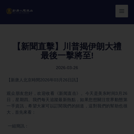
Skip
to
content
【新聞直擊】川普揭伊朗大禮
最後一擊將至!
2026-03-26
【新唐人北京時間2026年03月26日訊】
观众朋友您好，欢迎收看《新闻直击》。今天是美东时间3月26
日，星期四。我們每天追蹤最新熱點，如果您想關注世界動態第
一手資訊，希望大家可以訂閱我們的頻道，這對我們的幫助也很
大，首先來看：
一組簡訊：