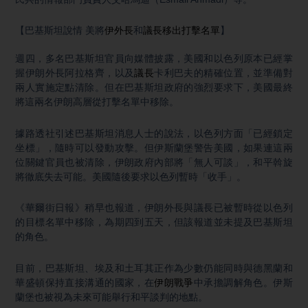
【巴基斯坦說情 美將
伊外長
和
議長
移出打擊名單
】
週四，多名巴基斯坦官員向媒體披露，美國和以色列原本已經掌
握伊朗外長阿拉格齊，以及
議長
卡利巴夫的精確位置，並準備對
兩人實施定點清除。但在巴基斯坦政府的強烈要求下，美國最終
將這兩名伊朗高層從打擊名單中移除。
據路透社引述巴基斯坦消息人士的說法，以色列方面「已經鎖定
坐標」，隨時可以發動攻擊。但伊斯蘭堡警告美國，如果連這兩
位關鍵官員也被清除，伊朗政府內部將「無人可談」，和平斡旋
將徹底失去可能。美國隨後要求以色列暫時「收手」。
《華爾街日報》稍早也報道，伊朗外長與議長已被暫時從以色列
的目標名單中移除，為期四到五天，但該報道並未提及巴基斯坦
的角色。
目前，巴基斯坦、埃及和土耳其正作為少數仍能同時與德黑蘭和
華盛頓保持直接溝通的國家，在
伊朗戰爭
中承擔調解角色。伊斯
蘭堡也被視為未來可能舉行和平談判的地點。