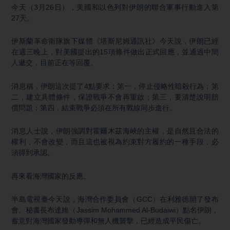
今天（3月26日），美國和以色列對伊朗的聯合軍事行動進入第
27天。
伊斯蘭革命衛隊旗下媒體《塔斯尼姆通訊社》今天說，伊朗已經
在週三晚上，對美國提出的15項條件做出正式回應，並通過中間
人遞交，目前正在等回覆。
消息稱，伊朗這次提了4點要求：第一，停止侵略性暗殺行為；第
二，建立具體條件，保證戰爭不會再重啟；第三，要清楚說明賠
償問題；第四，結束戰爭必須在所有戰線同步進行。
消息人士說，伊朗強調對霍爾木茲海峽的主權，是自然且合法的
權利，不會改變，而且這也被視為約束對方履約的一種手段，必
須得到承認。
再來看海灣國家的反應。
半島電視臺今天說，海灣合作委員會（GCC）在利雅德開了發布
會。秘書長布達維（Jassim Mohammed Al-Budaiwi）點名伊朗，
蓄意對海灣國家發動導彈和無人機襲擊，已經造成平民傷亡。