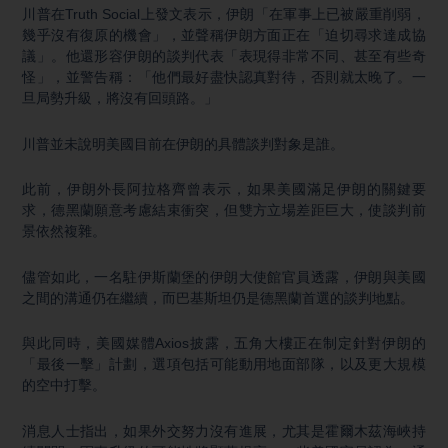
川普在Truth Social上發文表示，伊朗「在軍事上已被嚴重削弱，
幾乎沒有復原的機會」，並聲稱伊朗方面正在「迫切尋求達成協
議」。他還形容伊朗的談判代表「表現得非常不同、甚至有些奇
怪」，並警告稱：「他們最好盡快認真對待，否則就太晚了。一
旦局勢升級，將沒有回頭路。」
川普並未說明美國目前在伊朗的具體談判對象是誰。
此前，伊朗外長阿拉格齊曾表示，如果美國滿足伊朗的關鍵要
求，德黑蘭願意考慮結束衝突，但雙方立場差距巨大，使談判前
景依然複雜。
儘管如此，一名駐伊斯蘭堡的伊朗大使館官員透露，伊朗與美國
之間的溝通仍在繼續，而巴基斯坦仍是德黑蘭首選的談判地點。
與此同時，美國媒體Axios披露，五角大樓正在制定針對伊朗的
「最後一擊」計劃，選項包括可能動用地面部隊，以及更大規模
的空中打擊。
消息人士指出，如果外交努力沒有進展，尤其是霍爾木茲海峽持