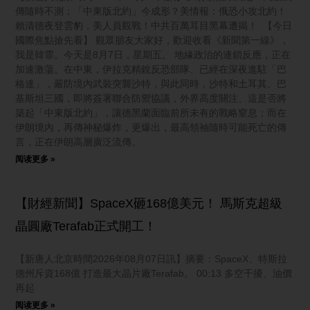
傳隨時不測；「中東版北約」今成形？美情報：俄恐小攻北約！
賴清德夜登雲豹，美人員觀戰！中共百萬耳目黑幕遭揭！ 【今日
國際焦點搶先看】 觀眾朋友大家好，歡迎收看《新聞第一線》，
我是韓霏。今天是8月7日，星期五。 地緣政治的連鎖反應，正在
加速激蕩。在中東，伊拉克精銳反恐部隊、已經在深夜進駐「巴
格達」，嚴防境內武裝突襲沙特，與此同時，沙特和土耳其、巴
基斯坦三國，即將簽署聯合防禦協議，外界高度關注、這是否將
築起「中東版北約」，讓德黑蘭面臨前所未有的戰略窒息；而在
伊朗境內，再傳神秘爆炸，更爆出，最高領袖隨時可能死亡的傳
言，正在伊朗高層廣泛流傳。
阅读更多 »
【財經新聞】SpaceX砸168億美元！ 馬斯克超級
晶圓廠Terafab正式開工！
【新唐人北京時間2026年08月07日訊】摘要：SpaceX、特斯拉
德州斥資168億 打造最大晶片廠Terafab。 00:13 多空干擾、油價
再起
阅读更多 »