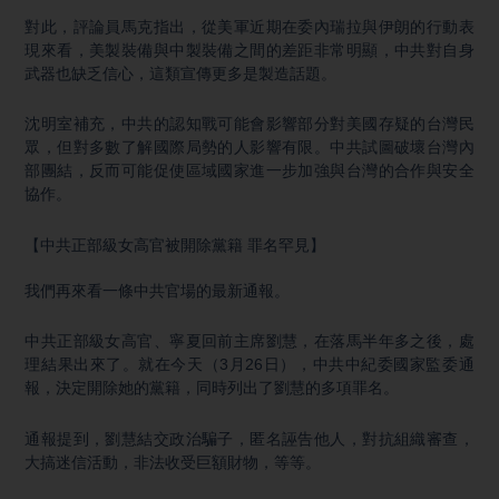
對此，評論員馬克指出，從美軍近期在委內瑞拉與伊朗的行動表
現來看，美製裝備與中製裝備之間的差距非常明顯，中共對自身
武器也缺乏信心，這類宣傳更多是製造話題。
沈明室補充，中共的認知戰可能會影響部分對美國存疑的台灣民
眾，但對多數了解國際局勢的人影響有限。中共試圖破壞台灣內
部團結，反而可能促使區域國家進一步加強與台灣的合作與安全
協作。
【中共正部級女高官被開除黨籍 罪名罕見】
我們再來看一條中共官場的最新通報。
中共正部級女高官、寧夏回前主席劉慧，在落馬半年多之後，處
理結果出來了。就在今天（3月26日），中共中紀委國家監委通
報，決定開除她的黨籍，同時列出了劉慧的多項罪名。
通報提到，劉慧結交政治騙子，匿名誣告他人，對抗組織審查，
大搞迷信活動，非法收受巨額財物，等等。