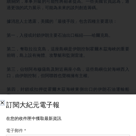
續關閉，軍事升級的可能性將顯著提高。一些美國官員認為，通
過更強的武力展示，可能為未來的談判創造籌碼。
據消息人士透露，美國的「最後手段」包含四種主要選項：
第一，入侵或封鎖伊朗主要石油出口樞紐——哈爾克島。
第二，奪取拉拉克島，這座島嶼是伊朗控制霍爾木茲海峽的重要
前哨，島上設有掩體、攻擊艇和監測雷達。
第三，佔領阿布穆薩島及附近兩座小島，這些島嶼位於海峽西入
口，由伊朗控制，但阿聯酋也聲稱擁有主權。
第四，封鎖或扣押從霍爾木茲海峽東側出口的伊朗石油運輸船
隻。
消息人士表示，川普總統尚未做出最終決定，但如果談判遲遲沒
有實質進展，他可能會推動進一步升級。
與此同時，美國正在向中東持續增兵。多個戰鬥機中隊和數千名