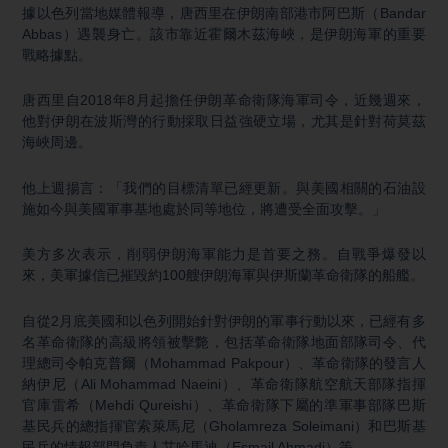
據以色列當地媒體報導，唐西里在伊朗南部港市阿巴斯（Bandar
Abbas）遇襲身亡。該市靠近霍爾木茲海峽，是伊朗海軍的重要
戰略據點。
唐西里自2018年8月起擔任伊朗革命衛隊海軍司令，近幾週來，
他對伊朗在波斯灣的行動採取日益強硬立場，尤其是針對荷莫茲
海峽周邊。
他上週揚言：「我們的目標清單已經更新。與美國相關的石油設
施如今與美國軍事基地處於同等地位，將遭受全面攻擊。」
美方多次表示，削弱伊朗海軍能力是首要之務。自戰爭爆發以
來，美軍據信已摧毀約100艘伊朗海軍與伊斯蘭革命衛隊的船艦。
自從2月底美國和以色列開始針對伊朗的軍事行動以來，已經有多
名革命衛隊的高級將領被擊斃，包括革命衛隊地面部隊司令、代
理總司令帕克普爾（Mohammad Pakpour）、革命衛隊的發言人
納伊尼（Ali Mohammad Naeini）、革命衛隊航空航天部隊指揮
官庫雷希（Mehdi Qureishi）、革命衛隊下屬的準軍事部隊巴斯
基民兵的總指揮官索萊馬尼（Gholamreza Soleimani）和巴斯基
民兵的情報部門負責人艾哈馬迪（Esmail Ahmadi）等。