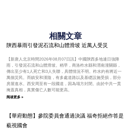
相關文章
陝西暴雨引發泥石流和山體滑坡 近萬人受災
【新唐人北京時間2026年08月07日訊】中國陝西多地連日強降
雨，引發泥石流和山體滑坡。稍早，商洛柞水縣和渭南潼關縣，
傳出至少有1人死亡和3人失聯，具體情況不明。柞水約有將近一
萬個災民。而鎮安和漢陰，有多處道路以及基礎設施受損，部分
房屋進水。西安周至有一段國道，因為塌方封閉。由於中共一貫
掩蓋真相，真實傷亡人數可能更高。
阅读更多 »
【華府動態】參院委員會通過決議 福奇拒絕作答是
藐視國會