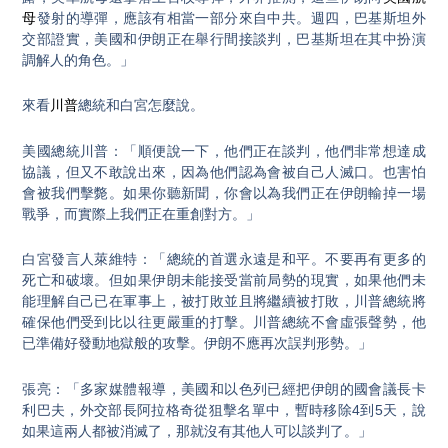
母
發射的導彈，應該有相當一部分來自中共。週四，巴基斯坦外
交部證實，美國和伊朗正在舉行間接談判，巴基斯坦在其中扮演
調解人的角色。」
來看
川普
總統和白宮怎麼說。
美國總統川普：「順便說一下，他們正在談判，他們非常想達成
協議，但又不敢說出來，因為他們認為會被自己人滅口。也害怕
會被我們擊斃。如果你聽新聞，你會以為我們正在伊朗輸掉一場
戰爭，而實際上我們正在重創對方。」
白宮發言人萊維特：「總統的首選永遠是和平。不要再有更多的
死亡和破壞。但如果伊朗未能接受當前局勢的現實，如果他們未
能理解自己已在軍事上，被打敗並且將繼續被打敗，川普總統將
確保他們受到比以往更嚴重的打擊。川普總統不會虛張聲勢，他
已準備好發動地獄般的攻擊。伊朗不應再次誤判形勢。」
張亮：「多家媒體報導，美國和以色列已經把伊朗的國會議長卡
利巴夫，外交部長阿拉格奇從狙擊名單中，暫時移除4到5天，說
如果這兩人都被消滅了，那就沒有其他人可以談判了。」