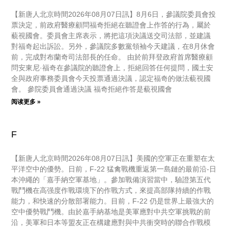
【新唐人北京時間2026年08月07日訊】8月6日，參議院委員會投
票決定，前政府醫療顧問福奇拒絕在聽證會上作答的行為，屬於
藐視國會。委員會主席表示，將把這項決議送交司法部，並建議
對福奇起出訴訟。另外，參議院多數黨領袖今天建議，在8月休會
前，完成對布蘭奇司法部長的任命。 由於前拜登政府首席醫療顧
問安東尼·福奇在參議院的聽證會上，拒絕回答任何提問，國土安
全與政府事務委員會今天投票通過決議，認定福奇的做法藐視國
會。 參院委員會通過決議 福奇拒絕作答是藐視國會
阅读更多 »
F
【新唐人北京時間2026年08月07日訊】美國的空軍正在重塑在太
平洋空中的優勢。日前，F-22 猛禽戰機重返第一島鏈的最前沿-日
本沖繩的「嘉手納空軍基地」。參加戰備演習當中，驗證第五代
戰鬥機在高强度作戰環境下的作戰方式，來提高部隊持續的作戰
能力，和快速的分散部署能力。目前，F-22 仍是世界上最強大的
空中優勢戰鬥機。由於嘉手納基地是美軍應對中共空軍挑戰的前
沿，美軍和日本等盟友正在構建應對與中共衝突時的聯合作戰模