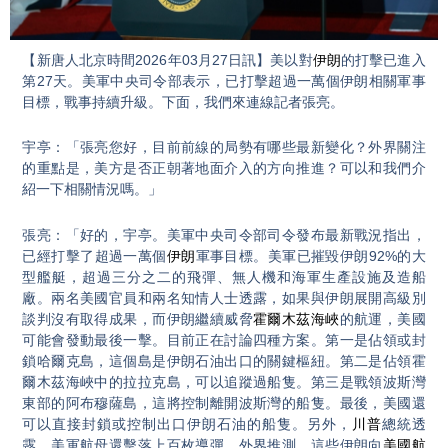
Video
【新唐人北京時間2026年03月27日訊】美以對
伊朗
的打擊已進入
第27天。美軍中央司令部表示，已打擊超過一萬個伊朗相關軍事
目標，戰事持續升級。下面，我們來連線記者張亮。
宇亭：「張亮您好，目前前線的局勢有哪些最新變化？外界關注
的重點是，美方是否正朝著地面介入的方向推進？可以和我們介
紹一下相關情況嗎。」
張亮：「好的，宇亭。美軍中央司令部司令發布最新戰況指出，
已經打擊了超過一萬個
伊朗
軍事目標。美軍已摧毀伊朗92%的大
型艦艇，超過三分之二的飛彈、無人機和海軍生產設施及造船
廠。兩名美國官員和兩名知情人士透露，如果與伊朗展開高級別
談判沒有取得成果，而伊朗繼續威脅
霍爾木茲海峽
的航運，美國
可能會發動最後一擊。目前正在討論四種方案。第一是佔領或封
鎖哈爾克島，這個島是伊朗石油出口的關鍵樞紐。第二是佔領霍
爾木茲海峽中的拉拉克島，可以追蹤過船隻。第三是戰領波斯灣
東部的阿布穆薩島，這將控制離開波斯灣的船隻。最後，美國還
可以直接封鎖或控制出口伊朗石油的船隻。另外，
川普
總統透
露，美軍航母還擊落上百枚導彈，外界推測，這些伊朗向
美國航