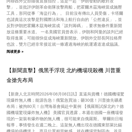
阿聯酋外交部隨後直接指控，這是一起「伊朗發動的敵對攻
擊」，並批評伊朗革命衛隊攻擊商船，把霍爾木茲海峽當成施壓
工具，形同從事「海盜行為」。 目前沒有傳出人員受傷，卡塔爾
也譴責這次攻擊是對國際法和海上航行自由的「公然違反」，並
反對伊朗把霍爾木茲海峽當成「談判籌碼」，要求無條件重新開
放這條重要水道。 一名美國官員曾表示，伊朗和阿曼的談判已經
取得進展，可能很快促成海峽重新開放。伊朗外交部長阿拉格齊
也說，雙方已經非常接近就一條通過海峽的航運通道達成協議。
阅读更多 »
【新聞直擊】俄黑手浮現 北約機場現殺機 川普重
金搶先布局
【新唐人北京時間2026年08月08日訊】直逼烏貨機！德國機場驚
現爆炸無人機；能源告急！俄緊急買油；砸30億！川普搶先礦產
布局；被拘80天！台灣海基會揭赴中案例 【俄羅斯試探北約？德
國機場驚現爆炸無人機】 美國官員透露，本週在德國一座機場發
現的一架裝有爆炸物的無人機，很可能來自俄羅斯。 華爾街日報
報導，事情發生在週二晚上。這架無人機出現在德國東部萊比錫
機場的停機坪上，而且位置相當敏感，就在機場管制區內，並且