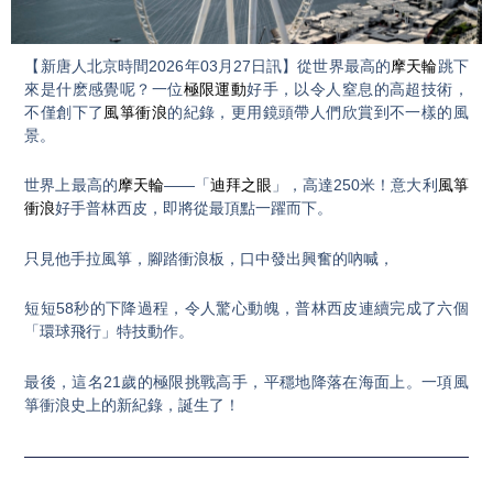
Video
【新唐人北京時間2026年03月27日訊】從世界最高的
摩天輪
跳下
來是什麽感覺呢？一位
極限運動
好手，以令人窒息的高超技術，
不僅創下了
風箏衝浪
的紀錄，更用鏡頭帶人們欣賞到不一樣的風
景。
世界上最高的
摩天輪
——「
迪拜之眼
」，高達250米！意大利
風箏
衝浪
好手普林西皮，即將從最頂點一躍而下。
只見他手拉風箏，腳踏衝浪板，口中發出興奮的吶喊，
短短58秒的下降過程，令人驚心動魄，普林西皮連續完成了六個
「環球飛行」特技動作。
最後，這名21歲的極限挑戰高手，平穩地降落在海面上。一項風
箏衝浪史上的新紀錄，誕生了！