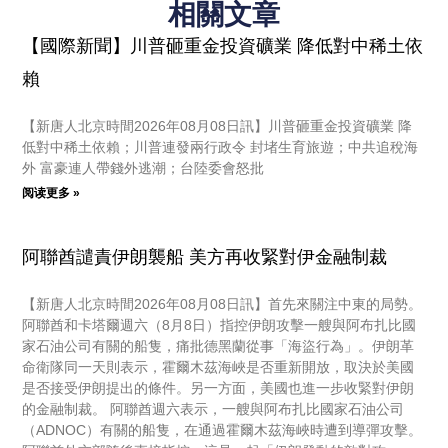
相關文章
【國際新聞】川普砸重金投資礦業 降低對中稀土依
賴
【新唐人北京時間2026年08月08日訊】川普砸重金投資礦業 降
低對中稀土依賴；川普連發兩行政令 封堵生育旅遊；中共追稅海
外 富豪連人帶錢外逃潮；台陸委會怒批
阅读更多 »
阿聯酋譴責伊朗襲船 美方再收緊對伊金融制裁
【新唐人北京時間2026年08月08日訊】首先來關注中東的局勢。
阿聯酋和卡塔爾週六（8月8日）指控伊朗攻擊一艘與阿布扎比國
家石油公司有關的船隻，痛批德黑蘭從事「海盜行為」。伊朗革
命衛隊同一天則表示，霍爾木茲海峽是否重新開放，取決於美國
是否接受伊朗提出的條件。另一方面，美國也進一步收緊對伊朗
的金融制裁。 阿聯酋週六表示，一艘與阿布扎比國家石油公司
（ADNOC）有關的船隻，在通過霍爾木茲海峽時遭到導彈攻擊。