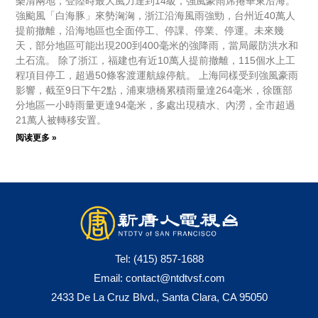
樂清兩地，登陸時最大風力達到14級，強風豪雨席捲華東沿海。
強颱風「白海豚」來勢洶洶，浙江沿海風雨強勁，台州近40萬人
提前撤離，沿海地區也全面停工、停課、停業、停運。未來幾
天，部分地區可能出現200到400毫米的強降雨，當局嚴防洪水和
土石流。 除了浙江，福建也有近10萬人提前撤離，115個水上工
程項目停工，超過50條客渡運航線停航。 上海同樣受到強風豪雨
影響，截至9日下午2點，浦東塘橋累積雨量達264毫米，徐匯部
分地區一小時雨量更達94毫米，多處出現積水、內澇，全市超過
21萬人被轉移安置。
阅读更多 »
Tel:
(415) 857-1688
Email:
contact@ntdtvsf.com
2433 De La Cruz Blvd., Santa Clara, CA 95050