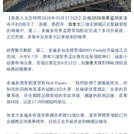
Video
【新唐人北京時間2026年03月27日訊】距離
2026世界盃
開幕還
有不到3個月了，美國、墨西哥、
加拿大
三個主辦國正在緊鑼密鼓
的籌備中。週二，多倫多世界盃體育場館在完成了多項升級後，
正式亮相。來看本台加拿大記者發來的報導。
經歷數月翻新，週二，多倫多知名體育場BMO Field在升級後正式
亮相。今年6-7月，將有六場世界盃比賽在這座場館舉行，涵蓋小
組賽和淘汰賽。首場比賽定於6月12日，由
加拿大
隊對陣歐洲區資
格賽的獲勝者。
多倫多體育館運營長Nick Eaves：「我們新增了廣播級燈光，控
制室的四個角落還有超酷LED大屏，並確保供電穩定。全新的音
響系統、符合國際足聯新規的草皮球場、擴建的廚房設施、貴賓
接待區，以及17,000個臨時座位。」
加拿大多倫多和溫哥華總共承辦13場比賽。溫哥華體育場館已符
合國際足球賽事標準，目前正在升級草皮和轉播設施等。