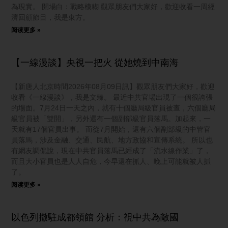
為現實。 開場白：戰略模糊 觀眾朋友們大家好，歡迎收看一周經
濟回顧節目，我是東方。
阅读更多 »
【一線漫談】央視一把火 從她燒到中南海
【新唐人北京時間2026年08月09日訊】觀眾朋友們大家好，歡迎
收看《一線漫談》，我是文臻。 最近中共官場出現了一個很誇張
的場面。7月24日一天之內，就有十個廳局級官員被查，六個廳局
級官員被「雙開」，另外還有一個副部級官員落馬。加起來，一
天就有17個官員出事。 而從7月開始，還有六個副部級的中管官
員落馬，涉及金融、交通、民航、地方政協和宣傳系統。 所以也
有網友調侃說，現在中共官員落馬已經成了「流水線作業」了，
而且大小官員也是人人自危，今早還在抓人、晚上可能就被人抓
了。
阅读更多 »
以色列撤駐成都領館 分析：視中共為敵國