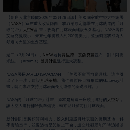
Video
【新唐人北京時間2026年03月26日訊】美國國家航空暨太空總署
（
NASA
）宣布重大政策轉向，將取消原定部署在月球軌道的「月
球門戶」
太空站
計畫，改為在月球表面建設永久基地。NASA署長
艾薩克曼表示，未來七年將投入約200億美元，並強調這將成為人
類邁向火星的重要基礎。
週二（3月24日），
NASA
署長
賈里德・艾薩克曼
宣布，對「阿提
米絲」（Artemis）
登月計畫
進行重大調整。
NASA署長JARED ISAACMAN：「美國不會再放棄月球。這也引
出了下一步，建設
月球基地
。我們將暫停目前形式的Gateway計
畫，轉而專注支持月球表面長期運作的基礎設施。」
NASA的「月球門戶」計畫，原本是建造一座繞月運行的
太空站
，
讓太空人進行補給與準備後，轉乘登月艙前往月球表面。
新計劃則是將預算與精力，投入到建設月球表面的長期基地、科
學實驗室等，並透過衛星與線上平台，讓全球觀眾能即時追蹤基