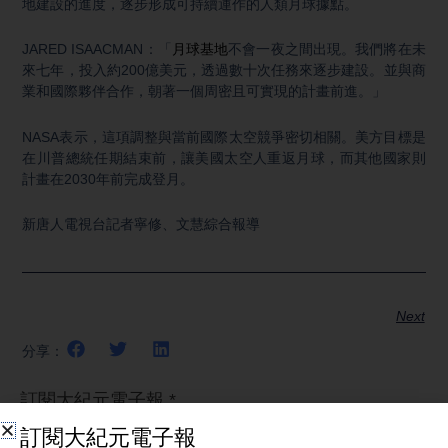
地建設的進度，逐步形成可持續運作的人類月球據點。
JARED ISAACMAN：「
月球基地
不會一夜之間出現。我們將在未
來七年，投入約200億美元，透過數十次任務來逐步建設。並與商
業和國際夥伴合作，朝著一個周密且可實現的計畫前進。」
NASA表示，這項調整與當前國際太空競爭密切相關。美方目標是
在川普總統任期結束前，讓美國太空人重返月球，而其他國家則
計畫在2030年前完成登月。
新唐人電視台記者寧修、文慧綜合報導
Next
分享：