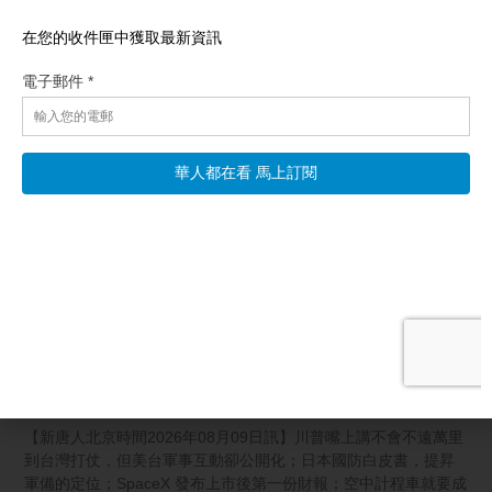
相關文章
一週經濟回顧：戰略模糊
【新唐人北京時間2026年08月09日訊】川普嘴上講不會不遠萬里
到台灣打仗，但美台軍事互動卻公開化；日本國防白皮書，提昇
軍備的定位；SpaceX 發布上市後第一份財報；空中計程車就要成