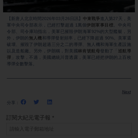
Video
【新唐人北京時間2026年03月26日訊】
中東戰爭
進入第27天，美
軍中央司令部表示，已經打擊超過 1萬個
伊朗軍事目標
。中央司
令部、司令庫珀指出，美軍已摧毀伊朗海軍92%的大型艦艇，另
外，伊朗的
無人機
和導彈發射頻率，已經下降超過 90%。美軍還
破壞、摧毀了伊朗超過三分之二的導彈、無人機和海軍生產設施
以及造船廠。另外，伊朗稱，對美國
林肯號航母
發動了「
巡航導
彈
」攻擊，不過，美國總統川普透露，美軍已經把伊朗的上百枚
導彈全數擊落。
Next
分享：