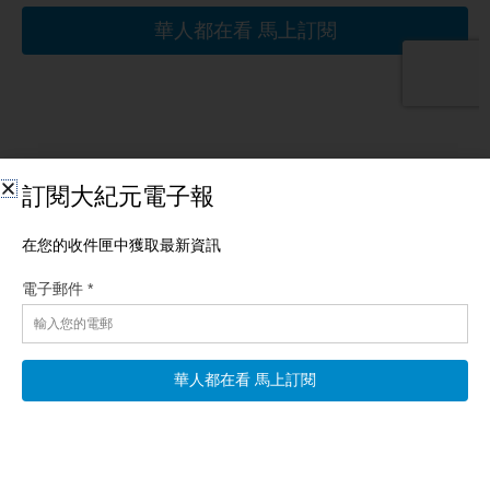
相關文章
【新聞大解碼】德黑蘭等七城民眾怒吼要生計 川普
將加大經濟壓力
【新唐人北京時間2026年08月10日訊】德黑蘭等七城民眾怒吼要
生計 川普將加大經濟壓力；拜登癌症惡化 家人稱擴散至骨骼以外