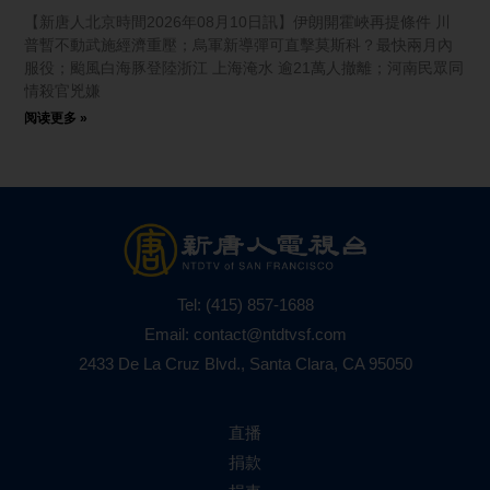
【新唐人北京時間2026年08月10日訊】伊朗開霍峽再提條件 川
普暫不動武施經濟重壓；烏軍新導彈可直擊莫斯科？最快兩月內
服役；颱風白海豚登陸浙江 上海淹水 逾21萬人撤離；河南民眾同
情殺官兇嫌
阅读更多 »
Tel:
(415) 857-1688
Email:
contact@ntdtvsf.com
2433 De La Cruz Blvd., Santa Clara, CA 95050
直播
捐款