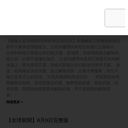
非常痛苦；颱風白海豚登陸浙江
阅读更多 »
以色列拒加沙15點方案 哈馬斯不繳械就不撤軍
【新唐人北京時間2026年08月10日訊】美國總統川普推動的加沙
和平方案再度面臨阻力。以色列總理內塔尼亞胡週日公開表示，
以色列拒絕川普提出的15點方案，並強調，在哈馬斯真正解除武
裝之前，以軍不會撤出加沙。 以色列總理內塔尼亞胡週日在內閣
會議上，再次表明立場，拒絕川普提出的15點加沙和平方案。 他
說，哈馬斯必須先全面、真正解除武裝，以軍才會撤軍，而且不
能只是形式上的安排。 以色列總理內塔尼亞胡：「而當我說哈馬
斯解除武裝時，意思是重型武器、較輕型的武器、輕型武器，所
有武器，我們說的是實際的解除武裝，而不是虛假的解除武
裝。」
阅读更多 »
【全球新聞】8月9日完整版