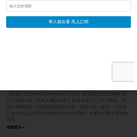
相關文章
【國際新聞】烏克蘭急需防空導彈 北約允緊急支援
【新唐人北京時間2026年08月07日訊】烏克蘭急需防空導彈 北
約允緊急支援；烏無人機續攻後方 距邊境逾2千公里也難逃；烏
無人機襲波海？立陶宛指莫斯科策動「假旗行動」嫁禍；川普簽
行政令對多晶矽課15%關稅 防堵中共傾銷；伊軍向霍爾木茲海峽
開火
阅读更多 »