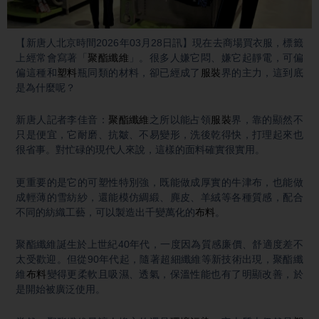
Video
【新唐人北京時間2026年03月28日訊】現在去商場買衣服，標籤
上經常會寫著「
聚酯纖維
」。很多人嫌它悶、嫌它起靜電，可偏
偏這種和
塑料
瓶同類的材料，卻已經成了
服裝
界的主力，這到底
是為什麼呢？
新唐人記者李佳音：
聚酯纖維
之所以能占領
服裝
界，靠的顯然不
只是便宜，它耐磨、抗皺、不易變形，洗後乾得快，打理起來也
很省事。對忙碌的現代人來說，這樣的面料確實很實用。
更重要的是它的可塑性特別強，既能做成厚實的牛津布，也能做
成輕薄的雪紡紗，還能模仿綢緞、麂皮、羊絨等各種質感，配合
不同的紡織工藝，可以製造出千變萬化的
布料
。
聚酯纖維誕生於上世紀40年代，一度因為質感廉價、舒適度差不
太受歡迎。但從90年代起，隨著超細纖維等新技術出現，聚酯纖
維
布料
變得更柔軟且吸濕、透氣，保溫性能也有了明顯改善，於
是開始被廣泛使用。