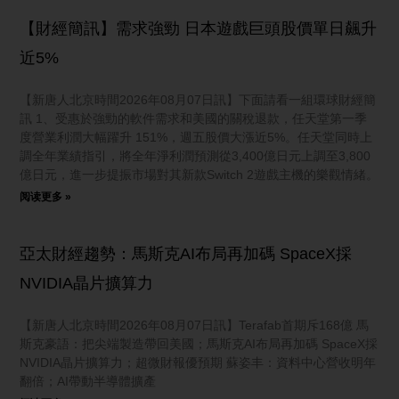
【財經簡訊】需求強勁 日本遊戲巨頭股價單日飆升
近5%
【新唐人北京時間2026年08月07日訊】下面請看一組環球財經簡
訊 1、受惠於強勁的軟件需求和美國的關稅退款，任天堂第一季
度營業利潤大幅躍升 151%，週五股價大漲近5%。任天堂同時上
調全年業績指引，將全年淨利潤預測從3,400億日元上調至3,800
億日元，進一步提振市場對其新款Switch 2遊戲主機的樂觀情緒。
阅读更多 »
亞太財經趨勢：馬斯克AI布局再加碼 SpaceX採
NVIDIA晶片擴算力
【新唐人北京時間2026年08月07日訊】Terafab首期斥168億 馬
斯克豪語：把尖端製造帶回美國；馬斯克AI布局再加碼 SpaceX採
NVIDIA晶片擴算力；超微財報優預期 蘇姿丰：資料中心營收明年
翻倍；AI帶動半導體擴產