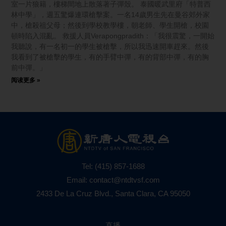
室一片狼籍，樓梯間地上散落著子彈殼。 泰國暖武里府「特普西
林中學」，週五驚爆連環槍擊案。一名14歲男生先在曼谷郊外家
中，槍殺祖父母；然後到學校教學樓，朝老師、學生開槍，校園
頓時陷入混亂。 救援人員Verapongpradith：「我很震驚，一開始
我聽說，有一名初一的學生被槍擊，所以我迅速開車趕來。然後
我看到了被槍擊的學生，有的手臂中彈，有的背部中彈，有的胸
前中彈。」
阅读更多 »
Tel:
(415) 857-1688
Email:
contact@ntdtvsf.com
2433 De La Cruz Blvd., Santa Clara, CA 95050
直播