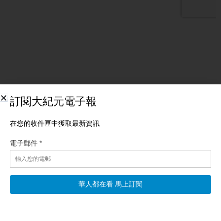
相關文章
【早間環球直擊】8月7日完整版
【新唐人北京時間2026年08月08日訊】川普預告戰爭快結束 伊
朗撐不久；颱風海豚襲日本 26萬人疏散 逾500航班取消；川普行
政令收緊出生公民權
阅读更多 »