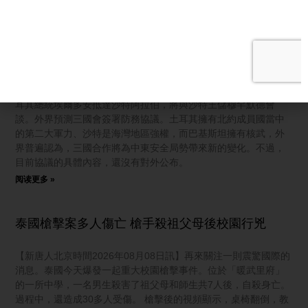
中東戰局加速結盟 沙土巴三國深化軍事合作
【新唐人北京時間2026年08月08日訊】伊朗媒體宣稱，伊朗軍方
在霍爾木茲海峽附近，對試圖進入水道的船隻開火示警。伊朗國
會也傳出正在審議一項法案，打算禁止美國與以色列船隻通過霍
爾木茲海峽，消息導致國際油價週四（8月6日）應聲飆漲。 而中
東戰況也加速區域結盟。今天（7日），巴基斯坦總理謝里夫、土
耳其總統埃爾多安抵達沙特阿拉伯，將與沙特王儲穆罕默德會
談。外界預測三國會簽署防務協議。土耳其擁有北約成員國當中
的第二大軍力、沙特是海灣地區強權，而巴基斯坦擁有核武，外
界普遍認為，三國合作將為中東安全局勢帶來新的變化。不過，
目前協議的具體內容，還沒有對外公布。
阅读更多 »
泰國槍擊案多人傷亡 槍手殺祖父母後校園行兇
【新唐人北京時間2026年08月08日訊】再來關注一則震驚國際的
消息。泰國今天爆發一起重大校園槍擊事件。位於「暖武里府」
的一所中學，一名男生殺害了祖父母和師生共7人後，自殺身亡。
過程中，還造成30多人受傷。 槍擊後的視頻顯示，桌椅翻倒，教