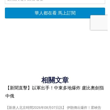
相關文章
【新聞直擊】以軍出手！中東多地爆炸 盧比奧劍指
中俄
【新唐人北京時間2026年08月07日訊】 伊朗傳出爆炸！霍峽告