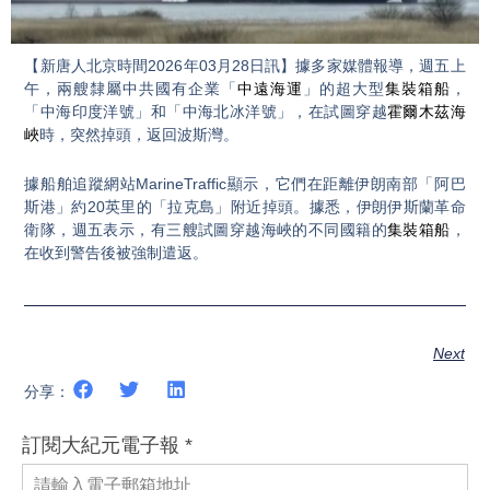
Video
【新唐人北京時間2026年03月28日訊】據多家媒體報導，週五上
午，兩艘隸屬中共國有企業「
中遠海運
」的超大型
集裝箱船
，
「中海印度洋號」和「中海北冰洋號」，在試圖穿越
霍爾木茲海
峽
時，突然掉頭，返回波斯灣。
據船舶追蹤網站MarineTraffic顯示，它們在距離伊朗南部「阿巴
斯港」約20英里的「拉克島」附近掉頭。據悉，伊朗伊斯蘭革命
衛隊，週五表示，有三艘試圖穿越海峽的不同國籍的
集裝箱船
，
在收到警告後被強制遣返。
Next
分享：