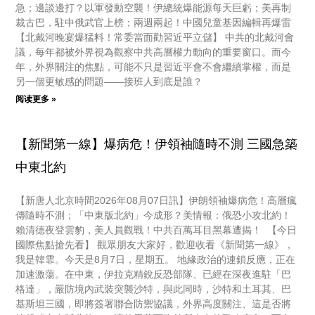
急；邊談邊打？以軍發動空襲！伊總統爆能源每天巨虧；美再制
裁古巴，駐中俄武官上榜；兩週兩起！中國兒童基因編輯再爆雷
【北戴河晚宴爆猛料！常委當面勸習近平立儲】 中共的北戴河會
議，每年都被外界視為觀察中共高層權力動向的重要窗口。而今
年，外界關注的焦點，可能不只是習近平會不會繼續掌權，而是
另一個更敏感的問題——接班人到底是誰？
阅读更多 »
【新聞第一線】爆病危！伊領袖隨時不測 三國急築
中東北約
【新唐人北京時間2026年08月07日訊】伊朗領袖爆病危！高層瘋
傳隨時不測；「中東版北約」今成形？美情報：俄恐小攻北約！
賴清德夜登雲豹，美人員觀戰！中共百萬耳目黑幕遭揭！ 【今日
國際焦點搶先看】 觀眾朋友大家好，歡迎收看《新聞第一線》，
我是韓霏。今天是8月7日，星期五。 地緣政治的連鎖反應，正在
加速激蕩。在中東，伊拉克精銳反恐部隊、已經在深夜進駐「巴
格達」，嚴防境內武裝突襲沙特，與此同時，沙特和土耳其、巴
基斯坦三國，即將簽署聯合防禦協議，外界高度關注、這是否將