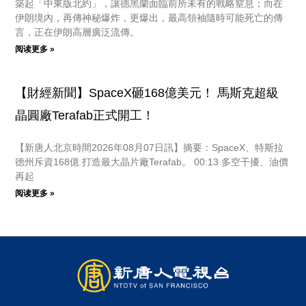
築起「中東版北約」，讓德黑蘭面臨前所未有的戰略窒息；而在
伊朗境內，再傳神秘爆炸，更爆出，最高領袖隨時可能死亡的傳
言，正在伊朗高層廣泛流傳。
阅读更多 »
【財經新聞】SpaceX砸168億美元！ 馬斯克超級
晶圓廠Terafab正式開工！
【新唐人北京時間2026年08月07日訊】摘要：SpaceX、特斯拉
德州斥資168億 打造最大晶片廠Terafab。 00:13 多空干擾、油價
再起
阅读更多 »