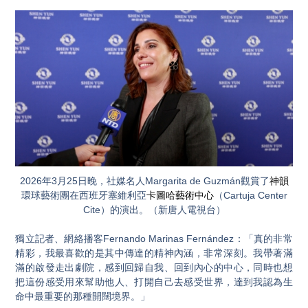
2026年3月25日晚，社媒名人Margarita de Guzmán觀賞了
神韻
環球藝術團在西班牙塞維利亞
卡圖哈藝術中心
（Cartuja Center
Cite）的演出。（新唐人電視台）
獨立記者、網絡播客Fernando Marinas Fernández：「真的非常
精彩，我最喜歡的是其中傳達的精神內涵，非常深刻。我帶著滿
滿的啟發走出劇院，感到回歸自我、回到內心的中心，同時也想
把這份感受用來幫助他人、打開自己去感受世界，達到我認為生
命中最重要的那種開闊境界。」