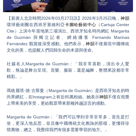
Video
【新唐人北京時間2026年03月27日訊】2026年3月25日晚，
神韻
環球藝術團在西班牙塞維利亞
卡圖哈藝術中心
（Cartuja Center
Cite）上演今年當地第三場演出。西班牙知名時尚網紅 Margarita
de Guzmán 與獨立記者、網絡播客 Fernando Marinas
Fernández 觀賞後深受感動。他們表示，
神韻
不僅展現中國傳統
文化的美，也提醒人們回歸生命的本源與使命。
社媒名人Margarita de Guzmán：「我非常喜歡，演出令人驚
歎，無論是舞台呈現、音樂、服裝，還是編舞，整體來說都非常
精彩。」
瑪格麗塔·德·古斯曼（Margarita de Guzmán）是西班牙知名的時
尚界網紅，在Instagram上有近85萬粉絲。她表示
神韻
不僅在視覺
上帶來美的享受，更給觀眾帶來那種跨越語言的感動。
Margarita de Guzmán：「我們可以學到非常非常多，首先是打
坐，更深入地反思，並且像中國傳統文化教誨的那樣，更懂得珍
惜萬物，總之，我覺得我們有很多需要學習的地方。」