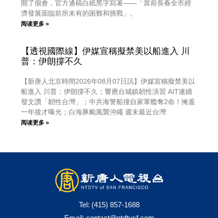
開了個會，官方通稿白紙黑字寫著——「當前長春全市經
濟發展面臨前所未有的困難和挑戰」。
阅读更多 »
【透視國際線】伊媒宣稱擬禁美以船進入 川
普：伊朗撐不久
【新唐人北京時間2026年08月07日訊】伊媒宣稱擬禁美以
船進入 川普：伊朗撐不久；響應台城鎮韌性演習 AIT連續
發文讚「韌性台灣」；中共海警船撞自家軍艦奪2命！掩蓋
一年後才曝光；白海豚颱風襲沖繩 週末最近台灣
阅读更多 »
Tel:
(415) 857-1688
Email:
contact@ntdtvsf.com