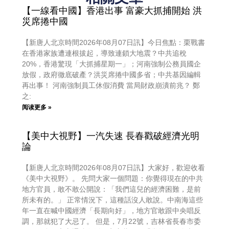
【一線看中國】香港出事 富豪大抓捕開始 洪
災席捲中國
【新唐人北京時間2026年08月07日訊】今日焦點：栗戰書
在香港家族遭連根拔起，導致連鎖大地震？中共追稅
20%，香港驚現「大抓捕星期一」；河南強制公務員國企
放假，政府徹底破產？洪災席捲中國多省；中共基因編輯
再出事！ 河南強制員工休假消費 當局財政崩潰前兆？ 鄭
之:
阅读更多 »
【美中大視野】一汽失速 長春戳破經濟光明
論
【新唐人北京時間2026年08月07日訊】大家好，歡迎收看
《美中大視野》。 先問大家一個問題：你覺得現在的中共
地方官員，敢不敢公開說：「我們這兒的經濟困難，是前
所未有的。」 正常情況下，這種話沒人敢說。中南海這些
年一直在喊中國經濟「長期向好」，地方官敢跟中央唱反
調，那就犯了大忌了。 但是，7月22號，吉林省長春市委