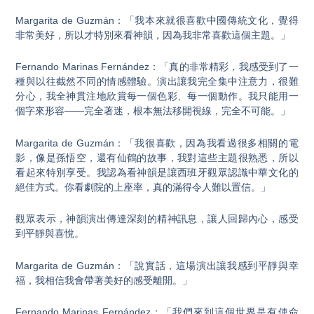
Margarita de Guzmán：「我本來就很喜歡中國傳統文化，覺得
非常美好，所以才特別來看神韻，因為我非常喜歡這個主題。」
Fernando Marinas Fernández：「真的非常精彩，我感受到了一
種與以往截然不同的情感體驗。演出讓我完全集中注意力，很難
分心，我全神貫注地欣賞每一個色彩、每一個動作。我只能用一
個字來形容——完全著迷，根本無法移開視線，完全不可能。」
Margarita de Guzmán：「我很喜歡，因為我看過很多相關的電
影，像是孫悟空，還有仙鶴的故事，我對這些主題很熟悉，所以
看起來特別享受。我認為看神韻是讓西班牙觀眾認識中華文化的
絕佳方式。你看劇院的上座率，真的滿得令人難以置信。」
觀眾表示，神韻演出傳達深刻的精神訊息，讓人回歸內心，感受
到平靜與喜悅。
Margarita de Guzmán：「說實話，這場演出讓我感到平靜與幸
福，我相信我會帶著美好的感受離開。」
Fernando Marinas Fernández：「我們來到這個世界是有使命